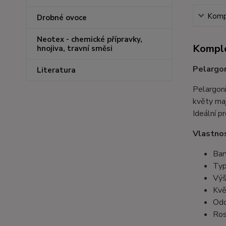
Kompl
Drobné ovoce
Neotex - chemické přípravky,
Komple
hnojiva, travní směsi
Pelargo
Literatura
Pelargoni
květy maj
Ideální pr
Vlastnos
Bar
Typ
Výš
Kvě
Odo
Ros