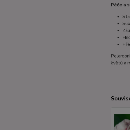
Péče a s
Sta
Sub
Zál
Hno
Pře
Pelargoni
květů a m
Souvise