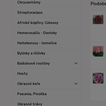
Chryzantémy
Podobn
Streptocarpus
Africké kopřivy, Coleusy
Hemerocallis - Denivky
Helleborusy - čemeřice
Bylinky a léčivky
Balkónové rostliny
Hosty
Okrasné keře
Paeonia, Pivoňka
Okrasné trávy