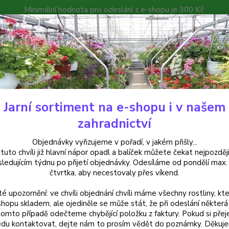
Minimální hodnota pro odeslání z e-shopu je 300 Kč.
íček můžete čekat nejpozději v následujícím týdnu po přijetí objedná
atalog
Poradna
Kontakty
Nevíte
Hledat
+420
Jarní sortiment na e-shopu i v našem
elargonie
Pelargonie zonale Lada Romana (Muškát vzpřímený) - cena z
zahradnictví
rgonie zonale Lada Romana (Muš
Objednávky vyřizujeme v pořadí, v jakém přišly...
 tuto chvíli již hlavní nápor opadl a balíček můžete čekat nejpozději
v 3-kusovém balení
sledujícím týdnu po přijetí objednávky. Odesíláme od pondělí max.
čtvrtka, aby necestovaly přes víkend.
té upozornění: ve chvíli objednání chvíli máme všechny rostliny, kte
Pelarg
shopu skladem, ale ojediněle se může stát, že při odeslání některá 
tomto případě odečteme chybějící položku z faktury. Pokud si přej
odrůda
du kontaktovat, dejte nám to prosím vědět do poznámky. Děkuj
sytě m