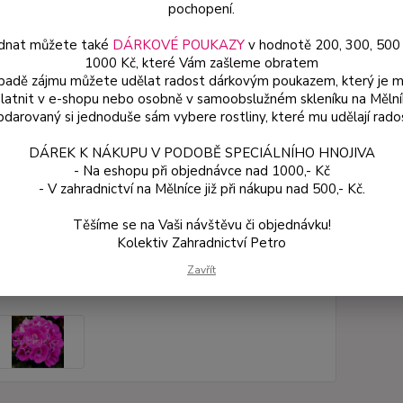
pochopení.
atrakti
pěstová
dnat můžete také
DÁRKOVÉ POUKAZY
v hodnotě 200, 300, 500
1000 Kč, které Vám zašleme obratem
ípadě zájmu můžete udělat radost dárkovým poukazem, který je 
latnit v e-shopu nebo osobně v samoobslužném skleníku na Mělní
Dos
darovaný si jednoduše sám vybere rostliny, které mu udělají rado
Var
DÁREK K NÁKUPU V PODOBĚ SPECIÁLNÍHO HNOJIVA
- Na eshopu při objednávce nad 1000,- Kč
- V zahradnictví na Mělníce již při nákupu nad 500,- Kč.
54
48 
Těšíme se na Vaši návštěvu či objednávku!
Kolektiv Zahradnictví Petro
Číslo p
Zavřít