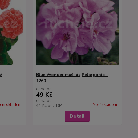
ý
Blue Wonder muškát,Pelargónie -
1260
cena od
49 Kč
cena od
ení skladem
Není skladem
44 Kč
bez DPH
Detail