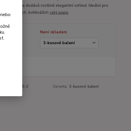
vní kontrast a dodává rostlině elegantní vzhled. Ideální pro
ní v truhlících, květináčích
celý popis
 nebo
možné
ku.
tupnost
Není skladem
st.
ianta
 Kč
Kč
bez DPH
roduktu:
1190-2
Varianta:
3-kusové balení