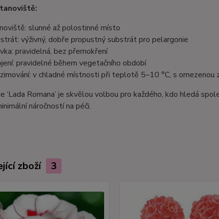
tanoviště:
noviště: slunné až polostinné místo
strát: výživný, dobře propustný substrát pro pelargonie
ivka: pravidelná, bez přemokření
jení: pravidelné během vegetačního období
zimování: v chladné místnosti při teplotě 5–10 °C, s omezenou 
e ‘Lada Romana’ je skvělou volbou pro každého, kdo hledá spoleh
inimální náročností na péči.
jící zboží
3