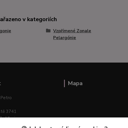
zařazeno v kategoriích
gonie
Vzpřímené Zonale
Pelargónie
t
Mapa
 Petro
stě 3741
ík–Mlazice