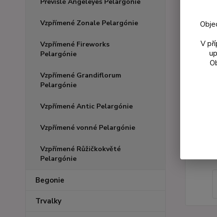
Převislé Angeleyes Pelargónie
Vzpřímené Zonale Pelargónie
Obje
V př
Vzpřímené Fireworks
up
Pelargónie
Ob
Vzpřímené Grandiflorum
Pelargónie
Vzpřímené Antic Pelargónie
Vzpřímené vonné Pelargónie
Vzpřímené Růžičkokvěté
Pelargónie
Begonie
Trvalky