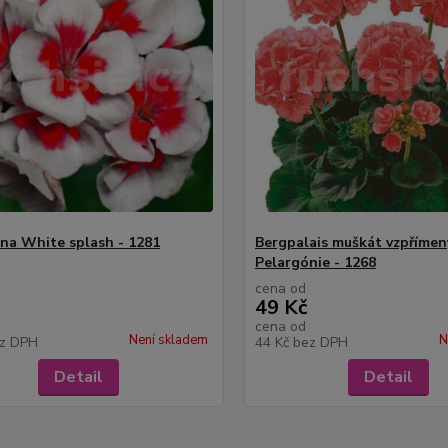
na White splash - 1281
Bergpalais muškát vzpřímen
Pelargónie - 1268
cena od
49 Kč
cena od
Není skladem
N
z DPH
44 Kč
bez DPH
Detail
Detail