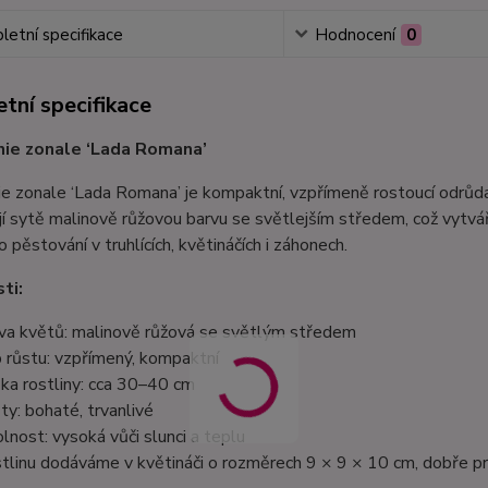
etní specifikace
Hodnocení
0
tní specifikace
nie zonale ‘Lada Romana’
e zonale ‘Lada Romana’ je kompaktní, vzpřímeně rostoucí odrůda
í sytě malinově růžovou barvu se světlejším středem, což vytváří
o pěstování v truhlících, květináčích i záhonech.
ti:
va květů: malinově růžová se světlým středem
 růstu: vzpřímený, kompaktní
ka rostliny: cca 30–40 cm
ty: bohaté, trvanlivé
lnost: vysoká vůči slunci a teplu
tlinu dodáváme v květináči o rozměrech 9 × 9 × 10 cm, dobře p