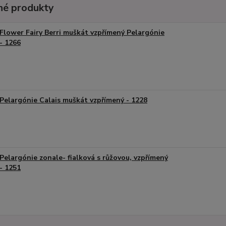
é produkty
Flower Fairy Berri muškát vzpřímený Pelargónie
- 1266
Pelargónie Calais muškát vzpřímený - 1228
Pelargónie zonale- fialková s růžovou, vzpřímený
- 1251