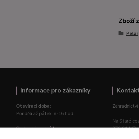
Zboží 
Pelar
Informace pro zákazníky
Kontak
Otevírací doba:
Zahradnictví
Pondělí až pátek: 8-16 hod.
Na Staré ce
Obchodní podmínky
276 01 Měln
Online odstoupení od kupní smlouvy