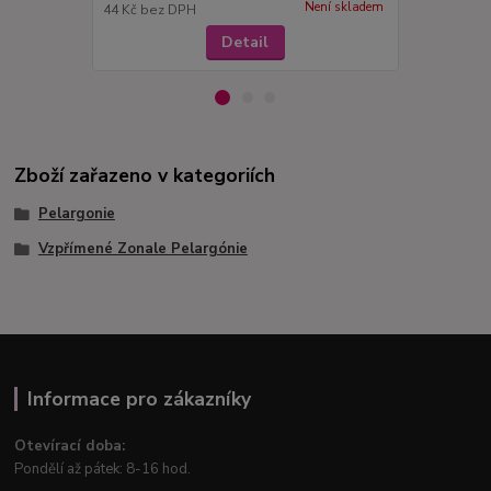
Není skladem
44 Kč
bez DPH
44 Kč
bez D
Detail
Zboží zařazeno v kategoriích
Pelargonie
Vzpřímené Zonale Pelargónie
Informace pro zákazníky
Otevírací doba:
Pondělí až pátek: 8-16 hod.