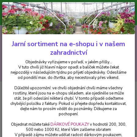
Minimální hodnota pro odeslání z e-shopu je 300 Kč.
V tuto chvíli již hlavní nápor objednávek opadl a balíček můžete čekat
nejpozději v následujícím týdnu po přijetí objednávky. Objednávky
vyřizujeme v pořadí, v jakém přišly...
0
ks
CZK
+420 602 223 614
za
0 Kč
Jarní sortiment na e-shopu i v našem
zahradnictví
Menu
Objednávky vyřizujeme v pořadí, v jakém přišly...
V tuto chvíli již hlavní nápor opadl a balíček můžete čekat
Hledat
nejpozději v následujícím týdnu po přijetí objednávky. Odesíláme
od pondělí max. do čtvrtka, aby necestovaly přes víkend.
Důležité upozornění: ve chvíli objednání chvíli máme všechny
Úvod
Pelargonie
Pelargónie zonale-muškát vzpřímený růžový - 1231
rostliny, které jsou na e-shopu skladem, ale ojediněle se může
stát, že při odeslání některá chybí. V tomto případě odečteme
Pelargónie zonale-muškát
chybějící položku z faktury. Pokud si přejete dopředu kontaktovat,
vzpřímený růžový - 1231
dejte nám to prosím vědět do poznámky. Děkujeme za
pochopení.
Objednat můžete také
DÁRKOVÉ POUKAZY
v hodnotě 200, 300,
500 nebo 1000 Kč, které Vám zašleme obratem
V případě zájmu můžete udělat radost dárkovým poukazem,