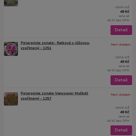
cena od
49 Kč
cena od
44 Kč
bez DPH
Detail
Pelargónie zonale- fialková s růžovou,
Není skladem
vzpřímený - 1251
cena od
49 Kč
cena od
44 Kč
bez DPH
Detail
Pelargónie zonale Vancouver Muškát
Není skladem
vzpřímený - 1257
cena od
49 Kč
cena od
44 Kč
bez DPH
Detail