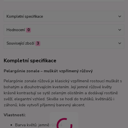
Kompletní specifikace
Hodnocení
0
Související zboží
3
Kompletní specifikace
Pelargónie zonale – muškát vzpřímený růžový
Pelargónie zonale růžová je klasický vzpřímeně rostoucí muškát s
bohatým a dlouhotrvajícím kvetením. Její jemné růžové květy
krásně kontrastují se sytě zeleným olistěním a dodávají rostlině
svěží, elegantní vzhled. Skvěle se hodí do truhlíků, květináčů i
záhonů, kde vytvoří příjemný barevný akcent.
Vlastnosti:
Barva květů: jemně růžová