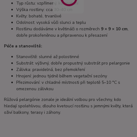
Typ růstu: vzpřímený, kompaktní
Výška rostliny: cca 30–40 cm
Květy: bohaté, trvanlivé
Odolnost: vysoká vůči slunci a teplu
Rostlinu dodáváme v květináči o rozměrech
9 × 9 × 10 cm
,
dobře prokořeněnou a připravenou k přesazení
Péče a stanoviště:
Stanoviště: slunné až polostinné
Substrát: výživný, dobře propustný substrát pro pelargonie
Zálivka: pravidelná, bez přemokření
Hnojení: jednou týdně během vegetační sezóny
Přezimování: v chladné místnosti při teplotě 5–10 °C s
omezenou zálivkou
Růžová pelargónie zonale je ideální volbou pro všechny, kdo
hledají spolehlivou, dlouho kvetoucí rostlinu s jemnými květy, která
oživí balkony, terasy i záhony.