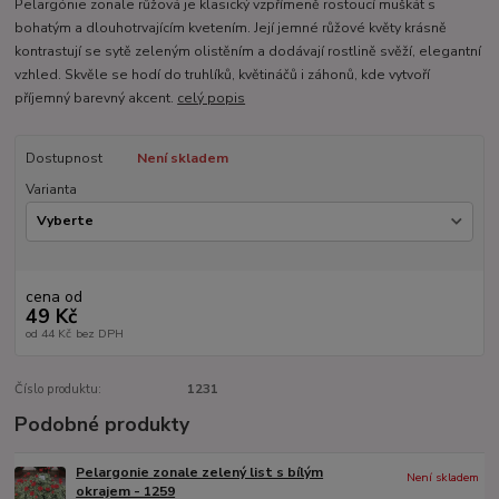
Pelargónie zonale růžová je klasický vzpřímeně rostoucí muškát s
bohatým a dlouhotrvajícím kvetením. Její jemné růžové květy krásně
kontrastují se sytě zeleným olistěním a dodávají rostlině svěží, elegantní
vzhled. Skvěle se hodí do truhlíků, květináčů i záhonů, kde vytvoří
příjemný barevný akcent.
celý popis
Dostupnost
Není skladem
Varianta
cena od
49 Kč
od
44 Kč
bez DPH
Číslo produktu:
1231
Podobné produkty
Pelargonie zonale zelený list s bílým
Není skladem
okrajem - 1259