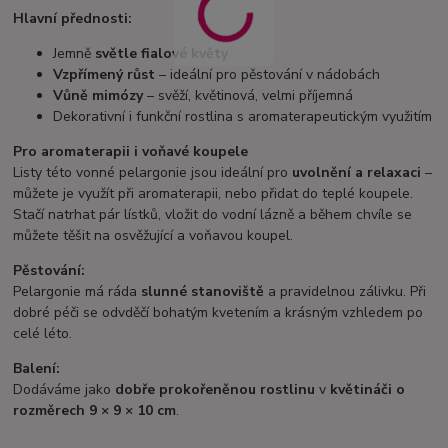
Hlavní přednosti:
Jemně
světle fialové květy
Vzpřímený růst
– ideální pro pěstování v nádobách
Vůně mimózy
– svěží, květinová, velmi příjemná
Dekorativní i funkční rostlina s aromaterapeutickým využitím
Pro aromaterapii i voňavé koupele
Listy této vonné pelargonie jsou ideální pro
uvolnění a relaxaci
–
můžete je využít při aromaterapii, nebo přidat do teplé koupele.
Stačí natrhat pár lístků, vložit do vodní lázně a během chvíle se
můžete těšit na osvěžující a voňavou koupel.
Pěstování:
Pelargonie má ráda
slunné stanoviště
a pravidelnou zálivku. Při
dobré péči se odvděčí bohatým kvetením a krásným vzhledem po
celé léto.
Balení:
Dodáváme jako
dobře prokořeněnou rostlinu
v
květináči o
rozměrech 9 × 9 × 10 cm
.