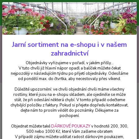
Minimální hodnota pro odeslání z e-shopu je 300 Kč.
V tuto chvíli již hlavní nápor objednávek opadl a balíček můžete čekat
nejpozději v následujícím týdnu po přijetí objednávky. Objednávky
vyřizujeme v pořadí, v jakém přišly...
0
ks
CZK
+420 602 223 614
za
0 Kč
Jarní sortiment na e-shopu i v našem
zahradnictví
Menu
Objednávky vyřizujeme v pořadí, v jakém přišly...
V tuto chvíli již hlavní nápor opadl a balíček můžete čekat
Hledat
nejpozději v následujícím týdnu po přijetí objednávky. Odesíláme
od pondělí max. do čtvrtka, aby necestovaly přes víkend.
Důležité upozornění: ve chvíli objednání chvíli máme všechny
Úvod
Pelargonie
Pelargonie s vůní Mimosa - cena na prodejně
rostliny, které jsou na e-shopu skladem, ale ojediněle se může
stát, že při odeslání některá chybí. V tomto případě odečteme
Pelargonie s vůní Mimosa - cena
chybějící položku z faktury. Pokud si přejete dopředu kontaktovat,
na prodejně
dejte nám to prosím vědět do poznámky. Děkujeme za
pochopení.
Objednat můžete také
DÁRKOVÉ POUKAZY
v hodnotě 200, 300,
500 nebo 1000 Kč, které Vám zašleme obratem
V případě zájmu můžete udělat radost dárkovým poukazem,