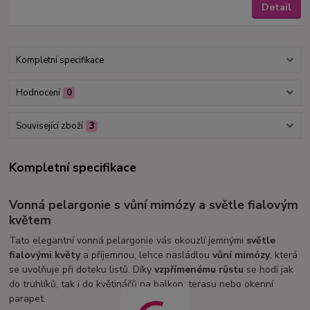
Detail
Kompletní specifikace
Hodnocení
0
Související zboží
3
Kompletní specifikace
Vonná pelargonie s vůní mimózy a světle fialovým
květem
Tato elegantní vonná pelargonie vás okouzlí jemnými
světle
fialovými květy
a příjemnou, lehce nasládlou
vůní mimózy
, která
se uvolňuje při doteku listů. Díky
vzpřímenému růstu
se hodí jak
do truhlíků, tak i do květináčů na balkon, terasu nebo okenní
parapet.