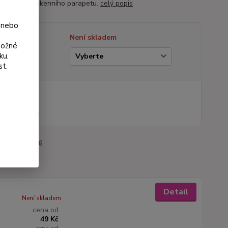
, balkonu či okenního parapetu.
celý popis
 nebo
tupnost
Není skladem
možné
ku.
ianta
st.
na od
 Kč
44 Kč
bez DPH
roduktu:
1166
Detail
Není skladem
cena od
49 Kč