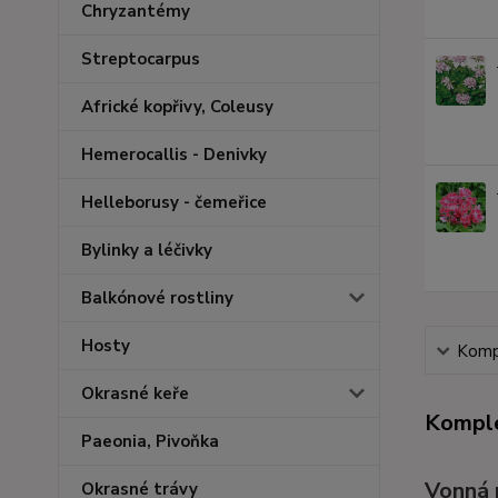
Chryzantémy
Streptocarpus
Africké kopřivy, Coleusy
Hemerocallis - Denivky
Helleborusy - čemeřice
Bylinky a léčivky
Balkónové rostliny
Hosty
Kompl
Okrasné keře
Komple
Paeonia, Pivoňka
Vonná p
Okrasné trávy