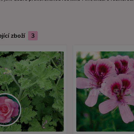
jící zboží
3