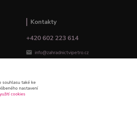
Kontakty
+420 602 223 614
info@zahradnictvipetro.cz
 souhlasu také ke
blíbeného nastavení
yužití cookies
Vytvořeno na
Eshop-rychle.cz