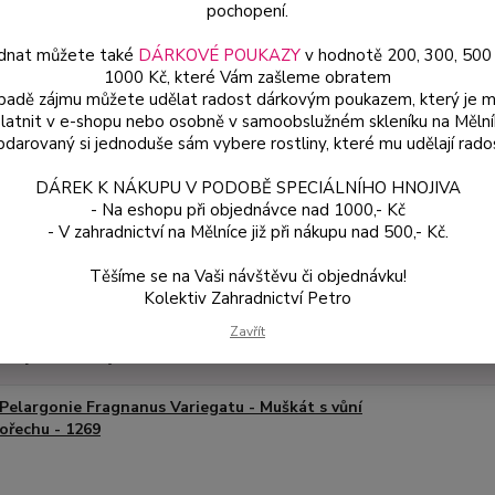
terasy
pochopení.
dnat můžete také
DÁRKOVÉ POUKAZY
v hodnotě 200, 300, 500
1000 Kč, které Vám zašleme obratem
Dos
ípadě zájmu můžete udělat radost dárkovým poukazem, který je 
latnit v e-shopu nebo osobně v samoobslužném skleníku na Mělní
Var
darovaný si jednoduše sám vybere rostliny, které mu udělají rado
DÁREK K NÁKUPU V PODOBĚ SPECIÁLNÍHO HNOJIVA
ce
- Na eshopu při objednávce nad 1000,- Kč
49
- V zahradnictví na Mělníce již při nákupu nad 500,- Kč.
od
Těšíme se na Vaši návštěvu či objednávku!
Kolektiv Zahradnictví Petro
Číslo p
Zavřít
é produkty
Pelargonie Fragnanus Variegatu - Muškát s vůní
ořechu - 1269