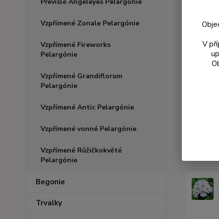
Převislé Angeleyes Pelargónie
Vzpřímené Zonale Pelargónie
Obje
V př
Vzpřímené Fireworks
up
Pelargónie
Ob
Vzpřímené Grandiflorum
Pelargónie
Vzpřímené Antic Pelargónie
Vzpřímené vonné Pelargónie
Vzpřímené Růžičkokvěté
Podobn
Pelargónie
Begonie
Trvalky