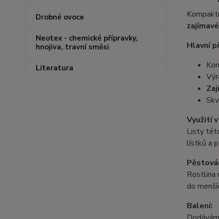
Kompaktní
Drobné ovoce
zajímavé
Neotex - chemické přípravky,
Hlavní p
hnojiva, travní směsi
Kom
Literatura
Výr
Zaj
Skv
Využití 
Listy tét
lístků a 
Pěstován
Rostlina 
do menšíc
Balení:
Dodávám