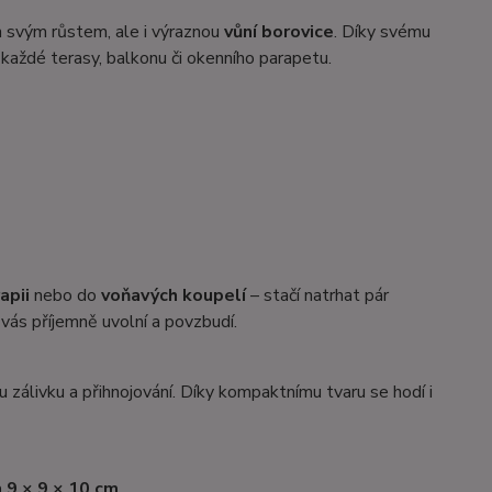
n svým růstem, ale i výraznou
vůní borovice
. Díky svému
každé terasy, balkonu či okenního parapetu.
apii
nebo do
voňavých koupelí
– stačí natrhat pár
e vás příjemně uvolní a povzbudí.
 zálivku a přihnojování. Díky kompaktnímu tvaru se hodí i
 9 × 9 × 10 cm
.