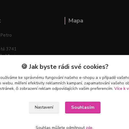
t
Mapa
 Petro
stě 3741
ík–Mlazice
🍪 Jak byste rádi své cookies?
používáme ke správnému fungování našeho e-shopu a v případě vašeho
k o webu, měření efektivity reklamních kampaní, zapamatování vašeho o
 stránek, či zobrazení reklam odpovídajících vašim preferencím.
Více k v
Souhlasím
Nastavení
Souhlas můžete odmítnout
zde
.