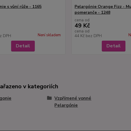
ie s vůní růže - 1165
Pelargónie Orange Fizz - Mu
pomeranče - 1248
cena od
49 Kč
cena od
Není skladem
N
z DPH
44 Kč
bez DPH
Detail
Detail
zařazeno v kategoriích
gonie
Vzpřímené vonné
Pelargónie