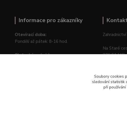
Informace pro zákazníky
Kontak
Otevírací doba:
Zahradnictví
Pondělí až pátek: 8-16 hod.
Na Staré ce
Obchodní podmínky
276 01 Měln
Online odstoupení od kupní smlouvy
Soubory cookies 
sledování statisti
při používání