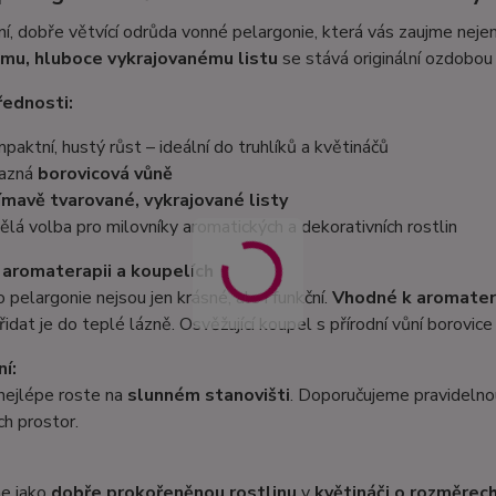
, dobře větvící odrůda vonné pelargonie, která vás zaujme neje
mu, hluboce vykrajovanému listu
se stává originální ozdobou 
řednosti:
paktní, hustý růst – ideální do truhlíků a květináčů
azná
borovicová vůně
ímavě tvarované, vykrajované listy
ělá volba pro milovníky aromatických a dekorativních rostlin
v aromaterapii a koupelích
o pelargonie nejsou jen krásné, ale i funkční.
Vhodné k aromater
přidat je do teplé lázně. Osvěžující koupel s přírodní vůní borovic
í:
nejlépe roste na
slunném stanovišti
. Doporučujeme pravidelnou
h prostor.
e jako
dobře prokořeněnou rostlinu
v
květináči o rozměrech