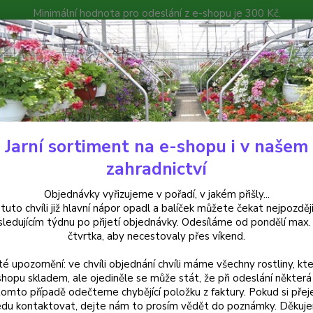
Minimální hodnota pro odeslání z e-shopu je 300 Kč.
íček můžete čekat nejpozději v následujícím týdnu po přijetí objedná
atalog
Poradna
Kontakty
Nevíte
Hledat
+420
Jarní sortiment na e-shopu i v našem
elargonie
Pelargonie Grandeur- s vůní borovice - 1166
zahradnictví
rgonie Grandeur- s vůní borovic
Objednávky vyřizujeme v pořadí, v jakém přišly...
 tuto chvíli již hlavní nápor opadl a balíček můžete čekat nejpozději
sledujícím týdnu po přijetí objednávky. Odesíláme od pondělí max.
čtvrtka, aby necestovaly přes víkend.
Vonná 
té upozornění: ve chvíli objednání chvíli máme všechny rostliny, kte
dobře 
shopu skladem, ale ojediněle se může stát, že při odeslání některá 
růstem
tomto případě odečteme chybějící položku z faktury. Pokud si přej
hluboc
du kontaktovat, dejte nám to prosím vědět do poznámky. Děkuj