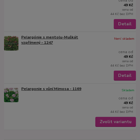
cena od
49 Kč
cena od
44 Kč
bez DPH
Detail
Pelargónie s mentolu-Muškát
Není skladem
vzpřímený - 1247
cena od
49 Kč
cena od
44 Kč
bez DPH
Detail
Pelargonie s vůní Mimosa - 1169
Skladem
cena od
49 Kč
cena od
44 Kč
bez DPH
Zvolit variantu