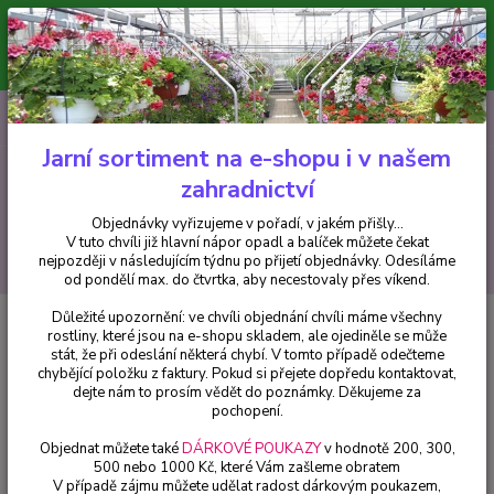
Minimální hodnota pro odeslání z e-shopu je 300 Kč.
V tuto chvíli již hlavní nápor objednávek opadl a balíček můžete čekat
nejpozději v následujícím týdnu po přijetí objednávky. Objednávky
vyřizujeme v pořadí, v jakém přišly...
0
ks
CZK
+420 602 223 614
za
0 Kč
Jarní sortiment na e-shopu i v našem
zahradnictví
Menu
Objednávky vyřizujeme v pořadí, v jakém přišly...
V tuto chvíli již hlavní nápor opadl a balíček můžete čekat
Hledat
nejpozději v následujícím týdnu po přijetí objednávky. Odesíláme
od pondělí max. do čtvrtka, aby necestovaly přes víkend.
Důležité upozornění: ve chvíli objednání chvíli máme všechny
Úvod
Pelargonie
Pelargonie s vůní růže - 1165
rostliny, které jsou na e-shopu skladem, ale ojediněle se může
stát, že při odeslání některá chybí. V tomto případě odečteme
Pelargonie s vůní růže - 1165
chybějící položku z faktury. Pokud si přejete dopředu kontaktovat,
dejte nám to prosím vědět do poznámky. Děkujeme za
pochopení.
Objednat můžete také
DÁRKOVÉ POUKAZY
v hodnotě 200, 300,
500 nebo 1000 Kč, které Vám zašleme obratem
V případě zájmu můžete udělat radost dárkovým poukazem,