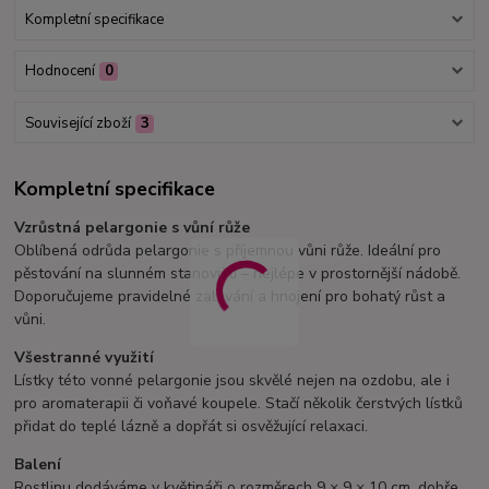
Kompletní specifikace
Hodnocení
0
Související zboží
3
Kompletní specifikace
Vzrůstná pelargonie s vůní růže
Oblíbená odrůda pelargonie s příjemnou vůni růže. Ideální pro
pěstování na slunném stanovišti – nejlépe v prostornější nádobě.
Doporučujeme pravidelné zalévání a hnojení pro bohatý růst a
vůni.
Všestranné využití
Lístky této vonné pelargonie jsou skvělé nejen na ozdobu, ale i
pro aromaterapii či voňavé koupele. Stačí několik čerstvých lístků
přidat do teplé lázně a dopřát si osvěžující relaxaci.
Balení
Rostlinu dodáváme v květináči o rozměrech 9 × 9 × 10 cm, dobře