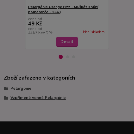
Pelargónie Orange Fizz - Muškát s vůní
Pelargonie 
pomeranče - 1248
s vůní ořech
cena od
cena od
49 Kč
49 Kč
cena od
cena od
Není skladem
44 Kč
bez DPH
44 Kč
bez D
Detail
Zboží zařazeno v kategoriích
Pelargonie
Vzpřímené vonné Pelargónie