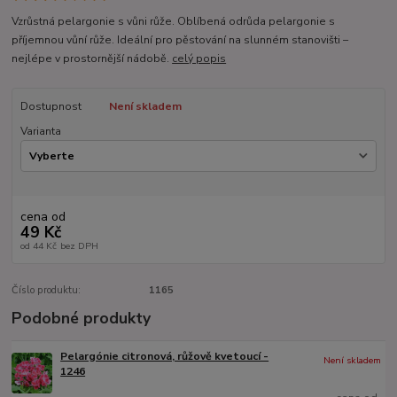
Vzrůstná pelargonie s vůni růže. Oblíbená odrůda pelargonie s
příjemnou vůní růže. Ideální pro pěstování na slunném stanovišti –
nejlépe v prostornější nádobě.
celý popis
Dostupnost
Není skladem
Varianta
cena od
49 Kč
od
44 Kč
bez DPH
Číslo produktu:
1165
Podobné produkty
Pelargónie citronová, růžově kvetoucí -
Není skladem
1246