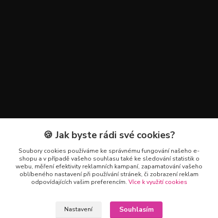
🍪 Jak byste rádi své cookies?
Kontakty
Soubory cookies používáme ke správnému fungování našeho e-
+420 602 223 614
shopu a v případě vašeho souhlasu také ke sledování statistik o
webu, měření efektivity reklamních kampaní, zapamatování vašeho
oblíbeného nastavení při používání stránek, či zobrazení reklam
info@zahradnictvipetro.cz
odpovídajících vašim preferencím.
Více k využití cookies
Souhlasím
Nastavení