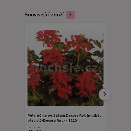
Související zboží
3
Pelargónie peltátum Decora Rot (muškát
Pelargónie 
převislý-Decora Rot) - 1220
převislý Dec
cena od
cena od