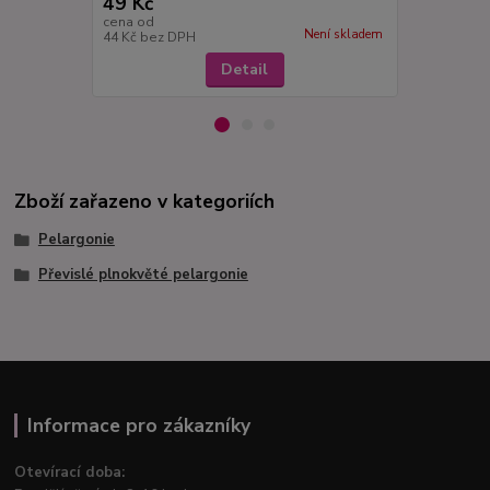
49 Kč
49 Kč
cena od
cena od
Není skladem
44 Kč
bez DPH
44 Kč
bez D
Detail
Zboží zařazeno v kategoriích
Pelargonie
Převislé plnokvěté pelargonie
Informace pro zákazníky
Otevírací doba: