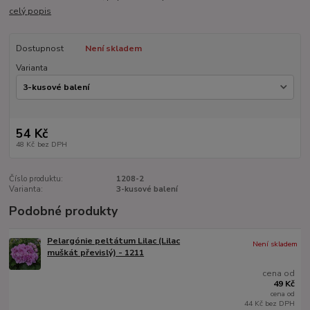
celý popis
Dostupnost
Není skladem
Varianta
54 Kč
48 Kč
bez DPH
Číslo produktu:
1208-2
Varianta:
3-kusové balení
Podobné produkty
Pelargónie peltátum Lilac (Lilac
Není skladem
muškát převislý) - 1211
cena od
49 Kč
cena od
44 Kč
bez DPH