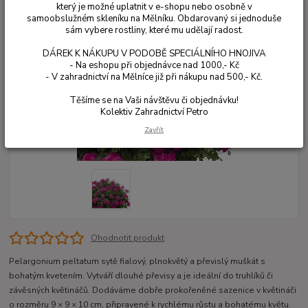
který je možné uplatnit v e-shopu nebo osobně v
samoobslužném skleníku na Mělníku. Obdarovaný si jednoduše
sám vybere rostliny, které mu udělají radost.
DÁREK K NÁKUPU V PODOBĚ SPECIÁLNÍHO HNOJIVA
- Na eshopu při objednávce nad 1000,- Kč
- V zahradnictví na Mělníce již při nákupu nad 500,- Kč.
Těšíme se na Vaši návštěvu či objednávku!
Kolektiv Zahradnictví Petro
Zavřít
Ohodnotit produkt
Pelargonium peltatum sytě fialový, plnokvětý a převislý muškát s
bohatým kvetením. Vytváří dlouhé převisy a je ideální do truhlíků či
závěsných květináčů. Dodáváme dobře prokořeněné sazenice v květináči
o rozměru 9 × 9 × 10 cm, připravené k rychlému růstu a bohatému květu.