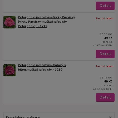
Detail
Pelargónie peltátum-Vicky Pacvicky
Není skladem
(Vicky Pacvicky muškát převislý
Pelargónie) - 1212
cena od
49 Kč
cena od
44 Kč
bez DPH
Detail
Pelargónie peltátum-fialový s
Není skladem
bílou,muškát převislý - 1210
cena od
49 Kč
cena od
44 Kč
bez DPH
Detail
Kompletní specifikace