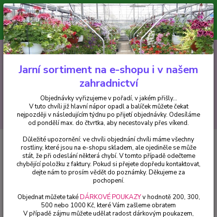
Minimální hodnota pro odeslání z e-shopu je 300 Kč.
V tuto chvíli již hlavní nápor objednávek opadl a balíček můžete čekat
nejpozději v následujícím týdnu po přijetí objednávky. Objednávky
vyřizujeme v pořadí, v jakém přišly...
0
ks
CZK
+420 602 223 614
za
0 Kč
Jarní sortiment na e-shopu i v našem
zahradnictví
Menu
Objednávky vyřizujeme v pořadí, v jakém přišly...
V tuto chvíli již hlavní nápor opadl a balíček můžete čekat
Hledat
nejpozději v následujícím týdnu po přijetí objednávky. Odesíláme
od pondělí max. do čtvrtka, aby necestovaly přes víkend.
Důležité upozornění: ve chvíli objednání chvíli máme všechny
Úvod
Pelargonie
Pelargónie peltátum sytě fialový ( převislý plnokvětý) -
rostliny, které jsou na e-shopu skladem, ale ojediněle se může
cena za kus v 3-kusovém balení
stát, že při odeslání některá chybí. V tomto případě odečteme
chybějící položku z faktury. Pokud si přejete dopředu kontaktovat,
Pelargónie peltátum sytě fialový
dejte nám to prosím vědět do poznámky. Děkujeme za
( převislý plnokvětý) - cena za kus
pochopení.
v 3-kusovém balení
Objednat můžete také
DÁRKOVÉ POUKAZY
v hodnotě 200, 300,
500 nebo 1000 Kč, které Vám zašleme obratem
V případě zájmu můžete udělat radost dárkovým poukazem,