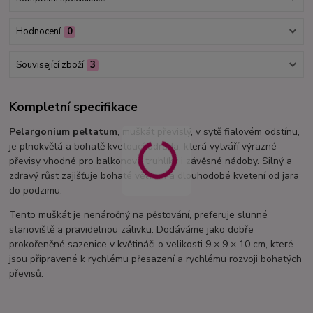
Hodnocení
0
Související zboží
3
Kompletní specifikace
Pelargonium peltatum
, muškát převislý, v sytě fialovém odstínu,
je plnokvětá a bohatě kvetoucí odrůda, která vytváří výrazné
převisy vhodné pro balkonové truhlíky i závěsné nádoby. Silný a
zdravý růst zajišťuje bohaté větvení a dlouhodobé kvetení od jara
do podzimu.
Tento muškát je nenáročný na pěstování, preferuje slunné
stanoviště a pravidelnou zálivku. Dodáváme jako dobře
prokořeněné sazenice v květináči o velikosti 9 × 9 × 10 cm, které
jsou připravené k rychlému přesazení a rychlému rozvoji bohatých
převisů.