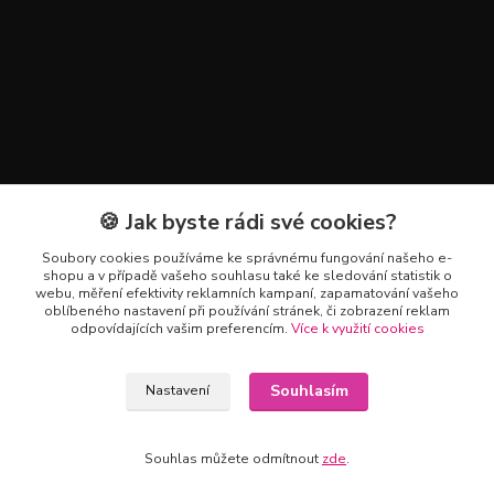
🍪 Jak byste rádi své cookies?
Kontakty
Soubory cookies používáme ke správnému fungování našeho e-
+420 602 223 614
shopu a v případě vašeho souhlasu také ke sledování statistik o
webu, měření efektivity reklamních kampaní, zapamatování vašeho
oblíbeného nastavení při používání stránek, či zobrazení reklam
info@zahradnictvipetro.cz
odpovídajících vašim preferencím.
Více k využití cookies
Souhlasím
Nastavení
Souhlas můžete odmítnout
zde
.
Vytvořeno na
Eshop-rychle.cz