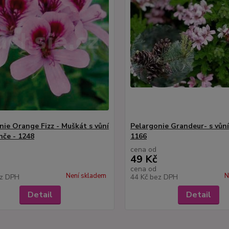
nie Orange Fizz - Muškát s vůní
Pelargonie Grandeur- s vůní
če - 1248
1166
cena od
49 Kč
cena od
Není skladem
N
z DPH
44 Kč
bez DPH
Detail
Detail