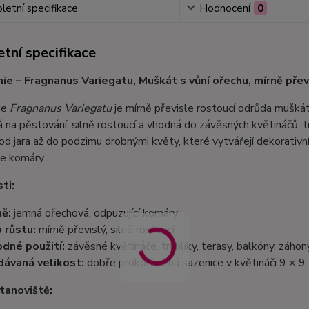
etní specifikace
Hodnocení
0
tní specifikace
ie – Fragnanus Variegatu, Muškát s vůní ořechu, mírně přev
ie
Fragnanus Variegatu
je mírně převisle rostoucí odrůda muškát
 na pěstování, silně rostoucí a vhodná do závěsných květináčů, t
od jara až do podzimu drobnými květy, které vytvářejí dekorativní
e komáry.
ti:
ě:
jemná ořechová, odpuzující komáry
 růstu:
mírně převislý, silně rostoucí
dné použití:
závěsné květináče, truhlíky, terasy, balkóny, záhon
ávaná velikost:
dobře prokořeněná sazenice v květináči 9 × 9
tanoviště: