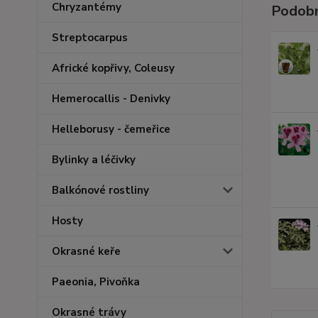
Chryzantémy
Podobn
Streptocarpus
Africké kopřivy, Coleusy
Hemerocallis - Denivky
Helleborusy - čemeřice
Bylinky a léčivky
Balkónové rostliny
Hosty
Okrasné keře
Paeonia, Pivoňka
Okrasné trávy