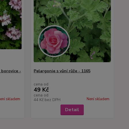
 borovice -
Pelargonie s vůní růže - 1165
cena od
49 Kč
cena od
ení skladem
Není skladem
44 Kč
bez DPH
Detail