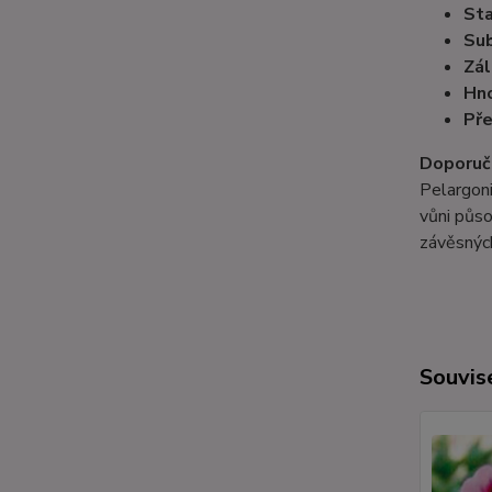
Sta
Sub
Zál
Hno
Pře
Doporuč
Pelargon
vůni půso
závěsných
Souvise