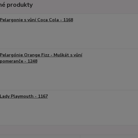
é produkty
Pelargonie s vůní Coca Cola - 1168
Pelargónie Orange Fizz - Muškát s vůní
pomeranče - 1248
Lady Playmouth - 1167