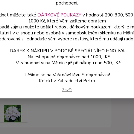
pochopení.
truhlí
také j
dnat můžete také
DÁRKOVÉ POUKAZY
v hodnotě 200, 300, 500
1000 Kč, které Vám zašleme obratem
ípadě zájmu můžete udělat radost dárkovým poukazem, který je 
latnit v e-shopu nebo osobně v samoobslužném skleníku na Mělní
Dos
darovaný si jednoduše sám vybere rostliny, které mu udělají rado
Var
DÁREK K NÁKUPU V PODOBĚ SPECIÁLNÍHO HNOJIVA
- Na eshopu při objednávce nad 1000,- Kč
- V zahradnictví na Mělníce již při nákupu nad 500,- Kč.
54
48 
Těšíme se na Vaši návštěvu či objednávku!
Kolektiv Zahradnictví Petro
Číslo p
Zavřít