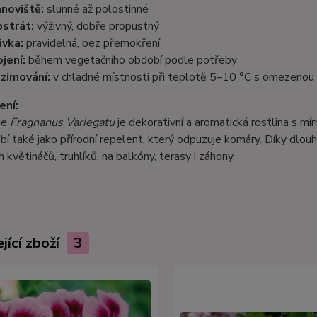
noviště:
slunné až polostinné
strát:
výživný, dobře propustný
ivka:
pravidelná, bez přemokření
jení:
během vegetačního období podle potřeby
zimování:
v chladné místnosti při teplotě 5–10 °C s omezenou 
ení:
ie
Fragnanus Variegatu
je dekorativní a aromatická rostlina s mí
bí také jako přírodní repelent, který odpuzuje komáry. Díky dlou
 květináčů, truhlíků, na balkóny, terasy i záhony.
jící zboží
3