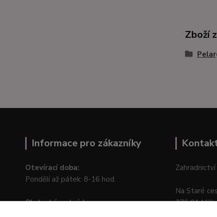
Zboží 
Pelar
Informace pro zákazníky
Kontak
Otevírací doba:
Zahradnictví
Pondělí až pátek: 8-16 hod.
Na Staré ce
Obchodní podmínky
276 01 Měln
Online odstoupení od kupní smlouvy