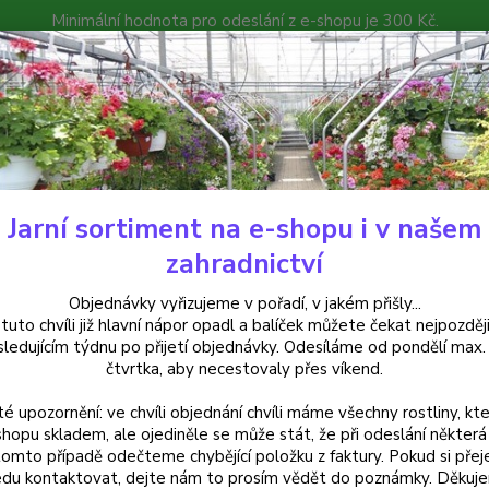
Minimální hodnota pro odeslání z e-shopu je 300 Kč.
íček můžete čekat nejpozději v následujícím týdnu po přijetí objedná
atalog
Poradna
Kontakty
Nevíte
Hledat
+420
Jarní sortiment na e-shopu i v našem
elargonie
Pelargonie peltatum Fragnanus Variegatu - Muškát s vůní oře
zahradnictví
rgonie peltatum Fragnanus Vari
Objednávky vyřizujeme v pořadí, v jakém přišly...
 tuto chvíli již hlavní nápor opadl a balíček můžete čekat nejpozději
hu - cena za kus v 3-kusovém ba
sledujícím týdnu po přijetí objednávky. Odesíláme od pondělí max.
čtvrtka, aby necestovaly přes víkend.
té upozornění: ve chvíli objednání chvíli máme všechny rostliny, kte
Pelarg
shopu skladem, ale ojediněle se může stát, že při odeslání některá 
tomto případě odečteme chybějící položku z faktury. Pokud si přej
muškát
du kontaktovat, dejte nám to prosím vědět do poznámky. Děkuj
na pěs