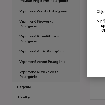
Převislé Angeleyes Pelargónie
Vzpřímené Zonale Pelargónie
Obje
V př
Vzpřímené Fireworks
up
Pelargónie
Ob
Vzpřímené Grandiflorum
Pelargónie
Vzpřímené Antic Pelargónie
Vzpřímené vonné Pelargónie
Vzpřímené Růžičkokvěté
Pelargónie
Begonie
Trvalky