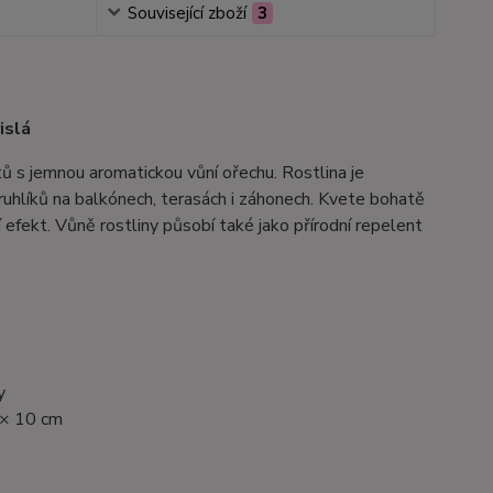
Související zboží
3
islá
ů s jemnou aromatickou vůní ořechu. Rostlina je
ruhlíků na balkónech, terasách i záhonech. Kvete bohatě
 efekt. Vůně rostliny působí také jako přírodní repelent
y
 × 10 cm