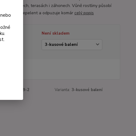
ků na balkónech, terasách i záhonech. Vůně rostliny působí
ako přírodní repelent a odpuzuje komár
celý popis
 nebo
možné
ku.
tupnost
Není skladem
st.
ianta
 Kč
Kč
bez DPH
roduktu:
1269-2
Varianta:
3-kusové balení