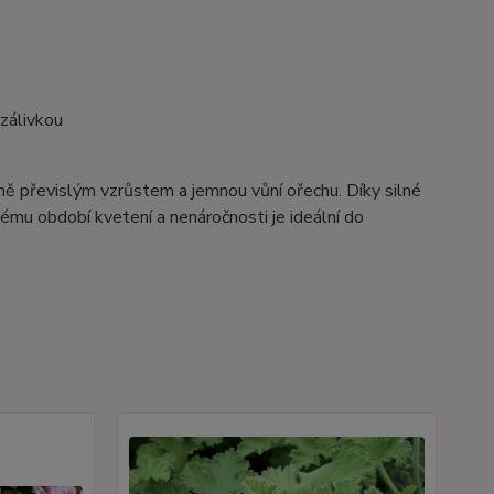
zálivkou
rně převislým vzrůstem a jemnou vůní ořechu. Díky silné
hému období kvetení a nenáročnosti je ideální do