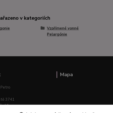
zařazeno v kategoriích
gonie
Vzpřímené vonné
Pelargónie
t
Mapa
 Petro
stě 3741
ík–Mlazice