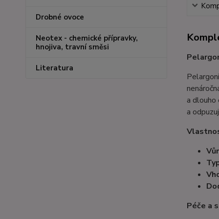
Kompl
Drobné ovoce
Komple
Neotex - chemické přípravky,
hnojiva, travní směsi
Pelargon
Literatura
Pelargon
nenáročná
a dlouho 
a odpuzuj
Vlastnos
Vůn
Typ
Vho
Dod
Péče a s