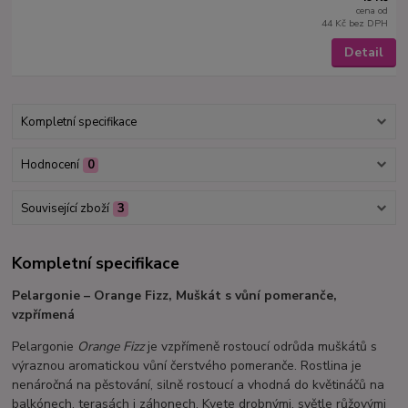
cena od
44 Kč
bez DPH
Detail
Kompletní specifikace
Hodnocení
0
Související zboží
3
Kompletní specifikace
Pelargonie – Orange Fizz, Muškát s vůní pomeranče,
vzpřímená
Pelargonie
Orange Fizz
je vzpřímeně rostoucí odrůda muškátů s
výraznou aromatickou vůní čerstvého pomeranče. Rostlina je
nenáročná na pěstování, silně rostoucí a vhodná do květináčů na
balkónech, terasách i záhonech. Kvete drobnými, světle růžovými