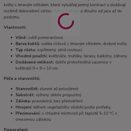
květy s tmavým středem, které vytvářejí jemný kontrast a dodávají
rostlině dekorativní vzhled. Kvete bohatě a dlouho od jara až do
podzimu.
Vlastnosti:
Vůně:
svěží pomerančová
Barva květů:
světle růžová s tmavým středem, drobné květy
Typ růstu:
vzpřímený, silně rostoucí
Vhodné použití:
květináče, truhlíky, terasy, balkóny, záhony
Dodávaná velikost:
dobře prokořeněná sazenice v
květináči 9 × 9 × 10 cm
Péče a stanoviště:
Stanoviště:
slunné až polostinné
Substrát:
výživný, dobře propustný
Zálivka:
pravidelná, bez přemokření
Hnojení:
během vegetačního období podle potřeby
Přezimování:
v chladné místnosti při teplotě 5–10 °C s
omezenou zálivkou
Doporučení: