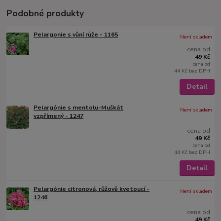
Podobné produkty
Pelargonie s vůní růže - 1165
Není skladem
cena od
49 Kč
cena od
44 Kč
bez DPH
Detail
Pelargónie s mentolu-Muškát
Není skladem
vzpřímený - 1247
cena od
49 Kč
cena od
44 Kč
bez DPH
Detail
Pelargónie citronová, růžově kvetoucí -
Není skladem
1246
cena od
49 Kč