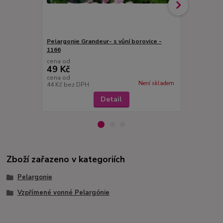
Pelargonie Grandeur- s vůní borovice -
Lady Playmo
1166
cena od
cena od
49 Kč
49 Kč
cena od
cena od
Není skladem
44 Kč
bez DPH
44 Kč
bez D
Detail
Zboží zařazeno v kategoriích
Pelargonie
Vzpřímené vonné Pelargónie