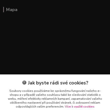
Mapa
🍪 Jak byste rádi své cookies?
Kontakty
Soubory cookies používáme ke správnému fungování našeho e-
+420 602 223 614
shopu a v případě vašeho souhlasu také ke sledování statistik o
webu, měření efektivity reklamních kampaní, zapamatování vašeho
oblíbeného nastavení při používání stránek, či zobrazení reklam
info@zahradnictvipetro.cz
odpovídajících vašim preferencím.
Více k využití cookies