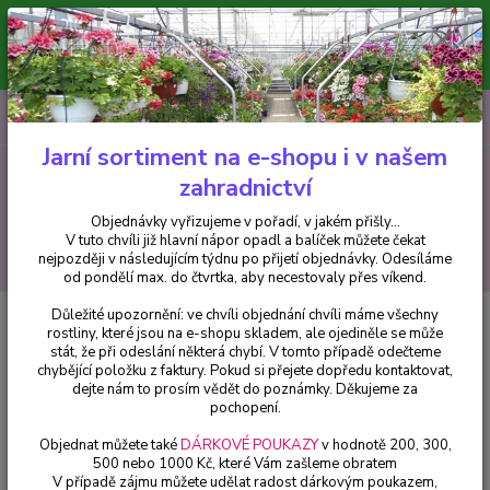
Minimální hodnota pro odeslání z e-shopu je 300 Kč.
V tuto chvíli již hlavní nápor objednávek opadl a balíček můžete čekat
nejpozději v následujícím týdnu po přijetí objednávky. Objednávky
vyřizujeme v pořadí, v jakém přišly...
0
ks
CZK
+420 602 223 614
za
0 Kč
Jarní sortiment na e-shopu i v našem
zahradnictví
Menu
Objednávky vyřizujeme v pořadí, v jakém přišly...
V tuto chvíli již hlavní nápor opadl a balíček můžete čekat
Hledat
nejpozději v následujícím týdnu po přijetí objednávky. Odesíláme
od pondělí max. do čtvrtka, aby necestovaly přes víkend.
Důležité upozornění: ve chvíli objednání chvíli máme všechny
Úvod
Pelargonie
Pelargónie Orange Fizz (Muškát s vůní
rostliny, které jsou na e-shopu skladem, ale ojediněle se může
pomerančeOrange Fizz) - 1 ks
stát, že při odeslání některá chybí. V tomto případě odečteme
chybějící položku z faktury. Pokud si přejete dopředu kontaktovat,
Pelargónie Orange Fizz (Muškát s
dejte nám to prosím vědět do poznámky. Děkujeme za
vůní pomerančeOrange Fizz) - 1
pochopení.
ks
Objednat můžete také
DÁRKOVÉ POUKAZY
v hodnotě 200, 300,
500 nebo 1000 Kč, které Vám zašleme obratem
V případě zájmu můžete udělat radost dárkovým poukazem,