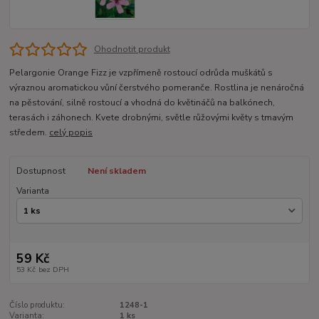
Ohodnotit produkt
Pelargonie Orange Fizz je vzpřímeně rostoucí odrůda muškátů s
výraznou aromatickou vůní čerstvého pomeranče. Rostlina je nenáročná
na pěstování, silně rostoucí a vhodná do květináčů na balkónech,
terasách i záhonech. Kvete drobnými, světle růžovými květy s tmavým
středem.
celý popis
Dostupnost
Není skladem
Varianta
59 Kč
53 Kč
bez DPH
Číslo produktu:
1248-1
Varianta:
1 ks