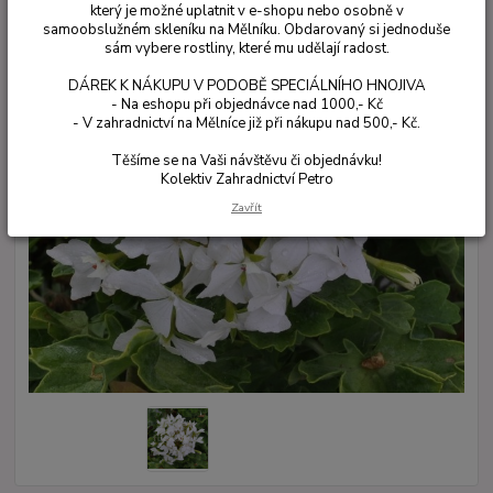
který je možné uplatnit v e-shopu nebo osobně v
samoobslužném skleníku na Mělníku. Obdarovaný si jednoduše
sám vybere rostliny, které mu udělají radost.
DÁREK K NÁKUPU V PODOBĚ SPECIÁLNÍHO HNOJIVA
- Na eshopu při objednávce nad 1000,- Kč
- V zahradnictví na Mělníce již při nákupu nad 500,- Kč.
Těšíme se na Vaši návštěvu či objednávku!
Kolektiv Zahradnictví Petro
Zavřít