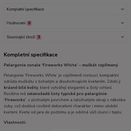
Kompletní specifikace
Hodnocení
0
Související zboží
3
Kompletní specifikace
Pelargonie zonale ‘Fireworks White’ – muškát vzpřímený
Pelargonie ‘Fireworks White’ je vzpřímeně rostoucí, kompaktní
odrůda muškátu s bohatým a dlouhotrvajícím kvetením. Zdobí ji
krásné bílé květy
, které vytvářejí elegantní a čistý vzhled.
Rostlina má
zelenošedé listy typické pro pelargónie
‘Fireworks’
, s plstnatým povrchem a laločnatými okraji s několika
zuby, což dodává rostlině dekorativní charakter i mimo období
kvetení. Kvete od jara do podzimu a je odolná vůči slunci i teplu.
Vlastnosti: