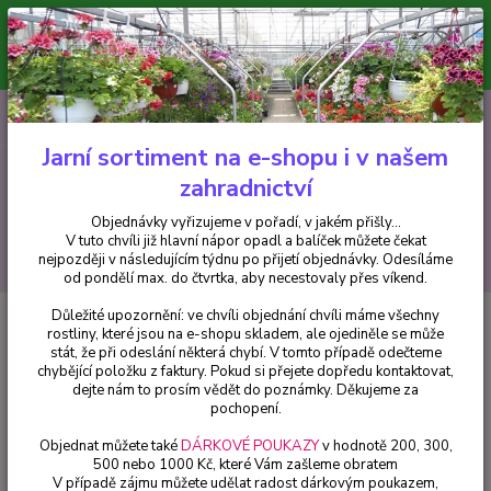
Minimální hodnota pro odeslání z e-shopu je 300 Kč.
V tuto chvíli již hlavní nápor objednávek opadl a balíček můžete čekat
nejpozději v následujícím týdnu po přijetí objednávky. Objednávky
vyřizujeme v pořadí, v jakém přišly...
0
ks
CZK
+420 602 223 614
za
0 Kč
Jarní sortiment na e-shopu i v našem
zahradnictví
Menu
Objednávky vyřizujeme v pořadí, v jakém přišly...
V tuto chvíli již hlavní nápor opadl a balíček můžete čekat
Hledat
nejpozději v následujícím týdnu po přijetí objednávky. Odesíláme
od pondělí max. do čtvrtka, aby necestovaly přes víkend.
Důležité upozornění: ve chvíli objednání chvíli máme všechny
Úvod
Pelargonie
Pelargónie Fireworks White - cena na prodejně
rostliny, které jsou na e-shopu skladem, ale ojediněle se může
stát, že při odeslání některá chybí. V tomto případě odečteme
Pelargónie Fireworks White -
chybějící položku z faktury. Pokud si přejete dopředu kontaktovat,
cena na prodejně
dejte nám to prosím vědět do poznámky. Děkujeme za
pochopení.
Objednat můžete také
DÁRKOVÉ POUKAZY
v hodnotě 200, 300,
500 nebo 1000 Kč, které Vám zašleme obratem
V případě zájmu můžete udělat radost dárkovým poukazem,