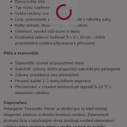
Barva květů: bílá
Typ růstu: vzpřímený, kompaktní
Výška rostliny: cca 30–40 cm
Listy: zelenošedé, plstnaté, laločnaté s několika zuby
Květy: bohaté, dlouhotrvající, dekorativní
Odolnost: vysoká vůči slunci a teplu
Dodávaná velikost: květináč 9 × 9 × 10 cm – dobře
prokořeněná rostlina připravená k přesazení
Péče a stanoviště:
Stanoviště: slunné až polostinné místo
Substrát: výživný, dobře propustný substrát pro pelargonie
Zálivka: pravidelná, bez přemokření
Hnojení: každé 1–2 týdny během vegetace
Přezimování: v chladné místnosti při teplotě 5–10 °C s
omezenou zálivkou
Doporučení:
Pelargonie ‘Fireworks White’ je ideální pro ty, kteří hledají
elegantní, odolnou a dlouho kvetoucí rostlinu. Zelenošedé
plstnaté listy s laločnatými okraji dodávají rostlině dekorativní
vzhled i mimo období kvetení a skvěle se hodí do truhlíků,