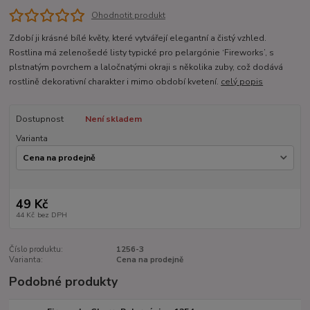
Ohodnotit produkt
Zdobí ji krásné bílé květy, které vytvářejí elegantní a čistý vzhled.
Rostlina má zelenošedé listy typické pro pelargónie ‘Fireworks’, s
plstnatým povrchem a laločnatými okraji s několika zuby, což dodává
rostlině dekorativní charakter i mimo období kvetení.
celý popis
Dostupnost
Není skladem
Varianta
49 Kč
44 Kč
bez DPH
Číslo produktu:
1256-3
Varianta:
Cena na prodejně
Podobné produkty