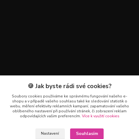
🍪 Jak byste rádi své cookies?
Kontakty
Soubory cookies používáme ke správnému fungování našeho e-
+420 602 223 614
shopu a v případě vašeho souhlasu také ke sledování statistik o
webu, měření efektivity reklamních kampaní, zapamatování vašeho
oblíbeného nastavení při používání stránek, či zobrazení reklam
info@zahradnictvipetro.cz
odpovídajících vašim preferencím.
Více k využití cookies
Souhlasím
Nastavení