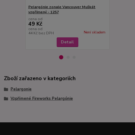
Pelargónie zonale Vancouver Muškát
Pelargonie z
vzpřímený - 1257
okrajem - 1
cena od
cena od
49 Kč
49 Kč
cena od
cena od
Není skladem
44 Kč
bez DPH
44 Kč
bez D
Detail
Zboží zařazeno v kategoriích
Pelargonie
Vzpřímené Fireworks Pelargónie