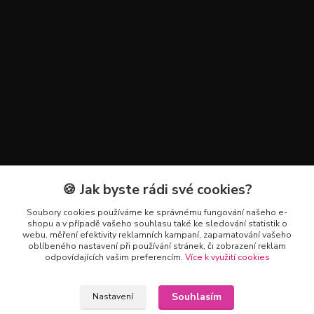
🍪 Jak byste rádi své cookies?
Kontakty
Soubory cookies používáme ke správnému fungování našeho e-
+420 602 223 614
shopu a v případě vašeho souhlasu také ke sledování statistik o
webu, měření efektivity reklamních kampaní, zapamatování vašeho
oblíbeného nastavení při používání stránek, či zobrazení reklam
info@zahradnictvipetro.cz
odpovídajících vašim preferencím.
Více k využití cookies
Souhlasím
Nastavení