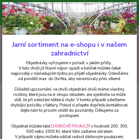
Minimální hodnota pro odeslání z e-shopu je 300 Kč.
V tuto chvíli již hlavní nápor objednávek opadl a balíček můžete čekat
nejpozději v následujícím týdnu po přijetí objednávky. Objednávky
vyřizujeme v pořadí, v jakém přišly...
0
ks
CZK
+420 602 223 614
za
0 Kč
Jarní sortiment na e-shopu i v našem
zahradnictví
Menu
Objednávky vyřizujeme v pořadí, v jakém přišly...
V tuto chvíli již hlavní nápor opadl a balíček můžete čekat
Hledat
nejpozději v následujícím týdnu po přijetí objednávky. Odesíláme
od pondělí max. do čtvrtka, aby necestovaly přes víkend.
Důležité upozornění: ve chvíli objednání chvíli máme všechny
Úvod
Balkónové rostliny
Osteospermum Bordó - 1 ks
rostliny, které jsou na e-shopu skladem, ale ojediněle se může
stát, že při odeslání některá chybí. V tomto případě odečteme
Osteospermum Bordó - 1 ks
chybějící položku z faktury. Pokud si přejete dopředu kontaktovat,
dejte nám to prosím vědět do poznámky. Děkujeme za
pochopení.
Objednat můžete také
DÁRKOVÉ POUKAZY
v hodnotě 200, 300,
500 nebo 1000 Kč, které Vám zašleme obratem
V případě zájmu můžete udělat radost dárkovým poukazem,