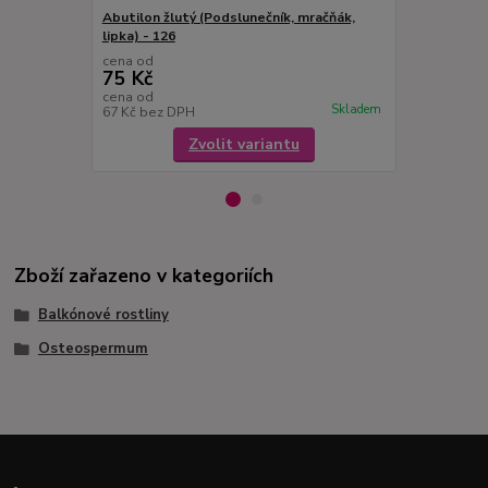
Abutilon žlutý (Podslunečník, mračňák,
Abutilon bíl
lipka) - 126
- 127
cena od
cena od
75 Kč
75 Kč
cena od
cena od
Skladem
67 Kč
bez DPH
67 Kč
bez D
Zvolit variantu
Zboží zařazeno v kategoriích
Balkónové rostliny
Osteospermum