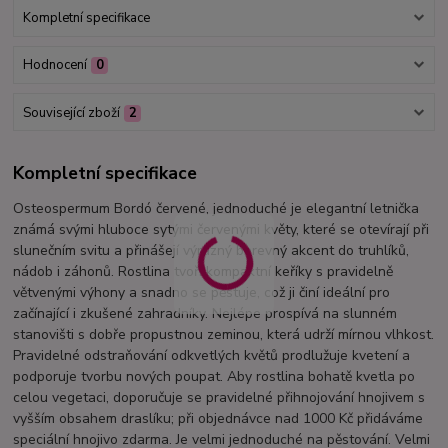
Kompletní specifikace
Hodnocení
0
Související zboží
2
Kompletní specifikace
Osteospermum Bordó červené, jednoduché je elegantní letnička
známá svými hluboce sytými červenými květy, které se otevírají při
slunečním svitu a přinášejí výrazný barevný akcent do truhlíků,
nádob i záhonů. Rostlina tvoří kompaktní keříky s pravidelně
větvenými výhony a snadno se pěstuje, což ji činí ideální pro
začínající i zkušené zahradníky. Nejlépe prospívá na slunném
stanovišti s dobře propustnou zeminou, která udrží mírnou vlhkost.
Pravidelné odstraňování odkvetlých květů prodlužuje kvetení a
podporuje tvorbu nových poupat. Aby rostlina bohatě kvetla po
celou vegetaci, doporučuje se pravidelné přihnojování hnojivem s
vyšším obsahem draslíku; při objednávce nad 1000 Kč přidáváme
speciální hnojivo zdarma. Je velmi jednoduché na pěstování. Velmi