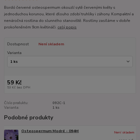
Bordó červené osteospermum okouzlí sytě červenými květy s
jednoduchou korunou, které dlouho zdobí truhlíky i záhony. Kompaktní a
nenáročná rostlina do slunného stanoviště. Rostliny zasíláme v dobře
prokořeněném 9cm květináči.
celý popis
Dostupnost
Není skladem
Varianta
59 Kč
53 Kč
bez DPH
Číslo produktu:
092C-1
Varianta:
1 ks
Podobné produkty
Osteospermum Modré - 094M
Není skladem