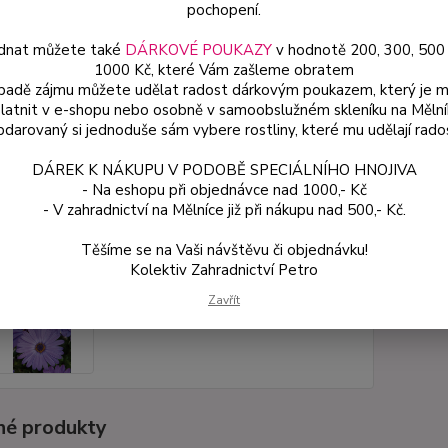
pochopení.
dnat můžete také
DÁRKOVÉ POUKAZY
v hodnotě 200, 300, 500
Dos
1000 Kč, které Vám zašleme obratem
Var
ípadě zájmu můžete udělat radost dárkovým poukazem, který je 
latnit v e-shopu nebo osobně v samoobslužném skleníku na Mělní
darovaný si jednoduše sám vybere rostliny, které mu udělají rado
ce
DÁREK K NÁKUPU V PODOBĚ SPECIÁLNÍHO HNOJIVA
49
- Na eshopu při objednávce nad 1000,- Kč
od
- V zahradnictví na Mělníce již při nákupu nad 500,- Kč.
Těšíme se na Vaši návštěvu či objednávku!
Číslo p
Kolektiv Zahradnictví Petro
Zavřít
é produkty