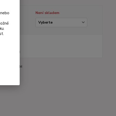
 nebo
tupnost
Není skladem
ianta
možné
ku.
st.
na od
 Kč
44 Kč
bez DPH
roduktu:
094M