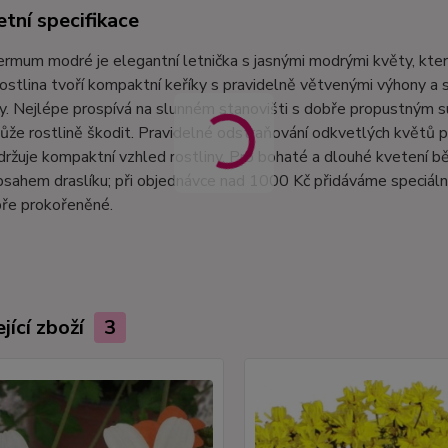
tní specifikace
mum modré je elegantní letnička s jasnými modrými květy, které 
ostlina tvoří kompaktní keříky s pravidelně větvenými výhony a sn
y. Nejlépe prospívá na slunném stanovišti s dobře propustným s
že rostlině škodit. Pravidelné odstraňování odkvetlých květů p
držuje kompaktní vzhled rostliny. Pro bohaté a dlouhé kvetení
sahem draslíku; při objednávce nad 1000 Kč přidáváme speciální
bře prokořeněné.
jící zboží
3