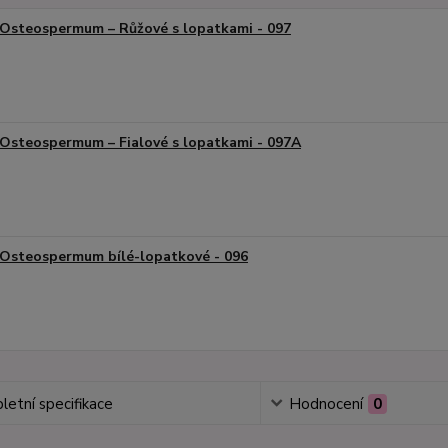
Osteospermum – Růžové s lopatkami - 097
Osteospermum – Fialové s lopatkami - 097A
Osteospermum bílé-lopatkové - 096
etní specifikace
Hodnocení
0