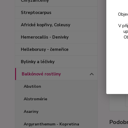
Chryzantémy
Streptocarpus
Obje
Africké kopřivy, Coleusy
V př
up
Ob
Hemerocallis - Denivky
Helleborusy - čemeřice
Bylinky a léčivky
Balkónové rostliny
Abutilon
Alstromérie
Asariny
Podobn
Argyranthemum - Kopretina