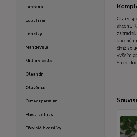
Komple
Lantana
Osteosper
Lobularia
akcent. R
zahradník
Lobelky
kořenů mů
Mandevilla
čímž se u
vyšším ob
Million bells
9 cm, do
Oleandr
Olověnce
Souvise
Osteospermum
Plectranthus
Převislé hvozdíky