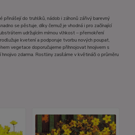
přinášejí do truhlíků, nádob i záhonů zářivý barevný
adno se pěstuje, díky čemuž je vhodná i pro začínající
ubstrátem udržujícím mírnou vlhkost – přemokření
rodlužuje kvetení a podporuje tvorbu nových poupat,
 během vegetace doporučujeme přihnojovat hnojivem s
 hnojivo zdarma. Rostliny zasíláme v květináči o průměru