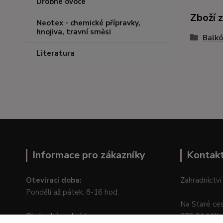
Drobné ovoce
Zboží 
Neotex - chemické přípravky,
hnojiva, travní směsi
Balkó
Literatura
Informace pro zákazníky
Kontak
Otevírací doba:
Zahradnictví
Pondělí až pátek: 8-16 hod.
Na Staré ce
Obchodní podmínky
276 01 Měln