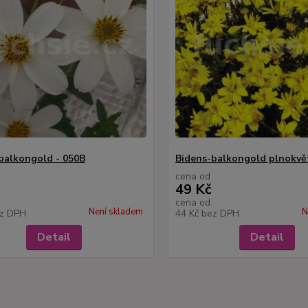
balkongold - 050B
Bidens-balkongold plnokvět
cena od
49 Kč
cena od
Není skladem
N
z DPH
44 Kč
bez DPH
Detail
Detail