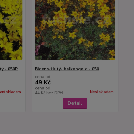
ý - 050P
Bidens-žlutý- balkongold - 050
cena od
49 Kč
cena od
ení skladem
Není skladem
44 Kč
bez DPH
Detail