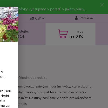
vky. Objednávky vyřizujeme v pořadí, v jakém přišly...
Přihlášení
CZK
 si rady? Zavolejte.
0
ks
za
0 Kč
 602 223 614
 v
 do
Ohodnotit produkt
osteospermum okouzlí zářivými modrými květy, které dlouho
ré jsou
truhlíky, nádoby i záhony. Kompaktní a nenáročná letnička
chybí.
 do slunných míst. Rostliny zasíláme v dobře prokořeněném
ete
ětináči.
celý popis
eme za