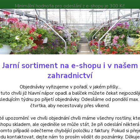
Minimální hodnota pro odeslání z e-shopu je 300 Kč.
íček můžete čekat nejpozději v následujícím týdnu po přijetí objedná
atalog
Poradna
Kontakty
Nevíte
Hledat
+420
Jarní sortiment na e-shopu i v našem
alkónové rostliny
Osteospermum Modré - 094M
zahradnictví
eospermum Modré - 094M
Objednávky vyřizujeme v pořadí, v jakém přišly...
 tuto chvíli již hlavní nápor opadl a balíček můžete čekat nejpozději
sledujícím týdnu po přijetí objednávky. Odesíláme od pondělí max.
čtvrtka, aby necestovaly přes víkend.
Modré 
té upozornění: ve chvíli objednání chvíli máme všechny rostliny, kte
zdobí 
shopu skladem, ale ojediněle se může stát, že při odeslání některá 
vhodná
tomto případě odečteme chybějící položku z faktury. Pokud si přej
9cm kv
du kontaktovat, dejte nám to prosím vědět do poznámky. Děkuj