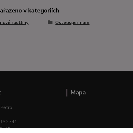
zařazeno v kategoriích
nové rostliny
Osteospermum
t
Mapa
 Petro
stě 3741
ík–Mlazice