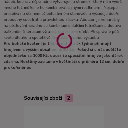
nádob, kde si z něj snadno vytvarujema stromek který nám vydrží
mnoho let, můžeme ho kombinovat s jinými rostlinami .. Nejlépe
prospívá na stinném až polostinném stanovišti a vyžaduje dobře
propustný substrát a pravidelnou zálivku. Abutilon je nenáročný
na pěstování, snadno se kombinuje s dalšími letničkami a dodává
balkonům či terasám výrazný, dekorativní efekt. Při správné péči
kvete dlouho a spolehlivě, čímž oživí každou výsadbu.
Pro bohaté kvetení je třeba rostlinu 1× týdně přihnojit
hnojivem s vyšším obsahem draslíku. Pokud si u nás uděláte
objednávku za 1000 Kč, obdržíte speciální hnojivo jako dárek
zdarma. Rostliny zasíláme v květináči o průměru 12 cm, dobře
prokořeněnou.
Související zboží
2