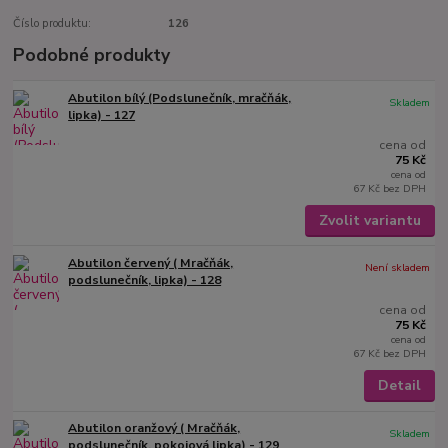
Číslo produktu:
126
Podobné produkty
Abutilon bílý (Podslunečník, mračňák,
Skladem
lipka) - 127
cena od
75 Kč
cena od
67 Kč
bez DPH
Zvolit variantu
Abutilon červený ( Mračňák,
Není skladem
podslunečník, lipka) - 128
cena od
75 Kč
cena od
67 Kč
bez DPH
Detail
Abutilon oranžový ( Mračňák,
Skladem
podslunečník, pokojová lipka) - 129