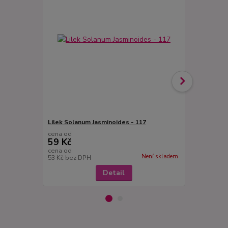
Lilek Solanum Jasminoides - 117
Solanum ran
cena od
cena od
59 Kč
85 Kč
cena od
cena od
Není skladem
53 Kč
bez DPH
76 Kč
bez D
Detail