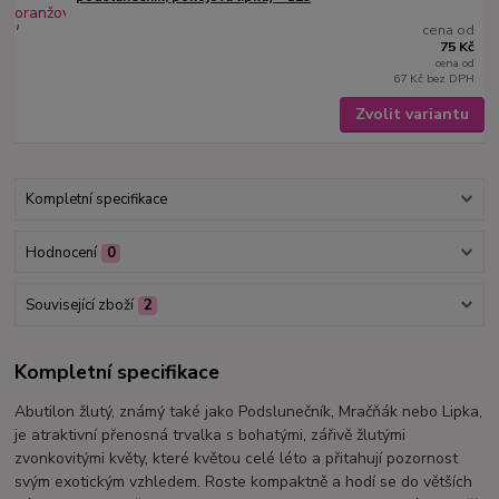
cena od
75 Kč
cena od
67 Kč
bez DPH
Zvolit variantu
Kompletní specifikace
Hodnocení
0
Související zboží
2
Kompletní specifikace
Abutilon žlutý, známý také jako Podslunečník, Mračňák nebo Lipka,
je atraktivní přenosná trvalka s bohatými, zářivě žlutými
zvonkovitými květy, které květou celé léto a přitahují pozornost
svým exotickým vzhledem. Roste kompaktně a hodí se do větších