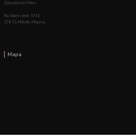
Zahradnictví Petro
Na Staré cestě 3741
276 01 Mělník–Mlazice
Mapa