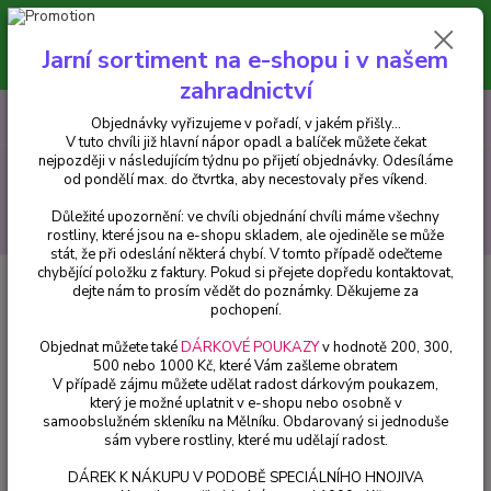
Minimální hodnota pro odeslání z e-shopu je 300 Kč.
V tuto chvíli již hlavní nápor objednávek opadl a balíček můžete čekat
Jarní sortiment na e-shopu i v našem
nejpozději v následujícím týdnu po přijetí objednávky. Objednávky
vyřizujeme v pořadí, v jakém přišly...
zahradnictví
0
ks
CZK
+420 602 223 614
Objednávky vyřizujeme v pořadí, v jakém přišly...
za
0 Kč
V tuto chvíli již hlavní nápor opadl a balíček můžete čekat
nejpozději v následujícím týdnu po přijetí objednávky. Odesíláme
Menu
od pondělí max. do čtvrtka, aby necestovaly přes víkend.
Důležité upozornění: ve chvíli objednání chvíli máme všechny
Hledat
rostliny, které jsou na e-shopu skladem, ale ojediněle se může
stát, že při odeslání některá chybí. V tomto případě odečteme
chybějící položku z faktury. Pokud si přejete dopředu kontaktovat,
Úvod
Balkónové rostliny
Abutilon žlutý (Podslunečník, mračňák, lipka) -
dejte nám to prosím vědět do poznámky. Děkujeme za
126
pochopení.
Abutilon žlutý (Podslunečník,
Objednat můžete také
DÁRKOVÉ POUKAZY
v hodnotě 200, 300,
500 nebo 1000 Kč, které Vám zašleme obratem
mračňák, lipka) - 126
V případě zájmu můžete udělat radost dárkovým poukazem,
který je možné uplatnit v e-shopu nebo osobně v
samoobslužném skleníku na Mělníku. Obdarovaný si jednoduše
sám vybere rostliny, které mu udělají radost.
DÁREK K NÁKUPU V PODOBĚ SPECIÁLNÍHO HNOJIVA