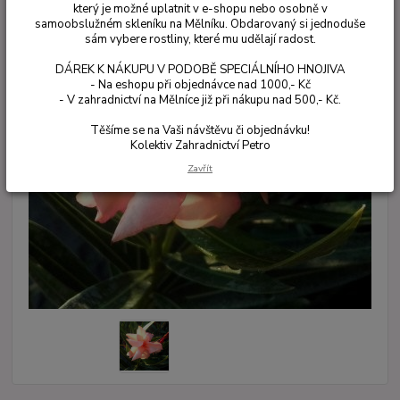
který je možné uplatnit v e-shopu nebo osobně v
samoobslužném skleníku na Mělníku. Obdarovaný si jednoduše
sám vybere rostliny, které mu udělají radost.
DÁREK K NÁKUPU V PODOBĚ SPECIÁLNÍHO HNOJIVA
- Na eshopu při objednávce nad 1000,- Kč
- V zahradnictví na Mělníce již při nákupu nad 500,- Kč.
Těšíme se na Vaši návštěvu či objednávku!
Kolektiv Zahradnictví Petro
Zavřít