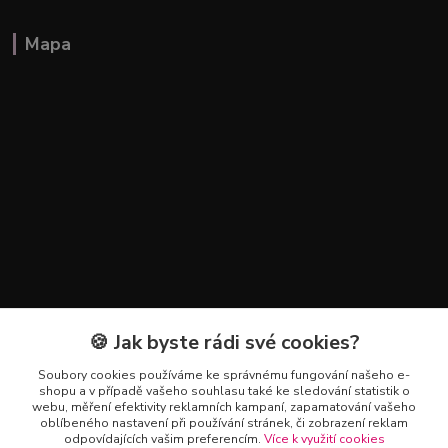
Mapa
🍪 Jak byste rádi své cookies?
Kontakty
Soubory cookies používáme ke správnému fungování našeho e-
+420 602 223 614
shopu a v případě vašeho souhlasu také ke sledování statistik o
webu, měření efektivity reklamních kampaní, zapamatování vašeho
oblíbeného nastavení při používání stránek, či zobrazení reklam
info@zahradnictvipetro.cz
odpovídajících vašim preferencím.
Více k využití cookies