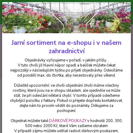
Minimální hodnota pro odeslání z e-shopu je 300 Kč.
V tuto chvíli již hlavní nápor objednávek opadl a balíček můžete čekat
nejpozději v následujícím týdnu po přijetí objednávky. Objednávky
vyřizujeme v pořadí, v jakém přišly...
0
ks
CZK
+420 602 223 614
za
0 Kč
Jarní sortiment na e-shopu i v našem
zahradnictví
Menu
Objednávky vyřizujeme v pořadí, v jakém přišly...
V tuto chvíli již hlavní nápor opadl a balíček můžete čekat
Hledat
nejpozději v následujícím týdnu po přijetí objednávky. Odesíláme
od pondělí max. do čtvrtka, aby necestovaly přes víkend.
Důležité upozornění: ve chvíli objednání chvíli máme všechny
Úvod
Balkónové rostliny
Oleandr oranžový (Nerium)- plnokvětý - 1 ks
rostliny, které jsou na e-shopu skladem, ale ojediněle se může
stát, že při odeslání některá chybí. V tomto případě odečteme
Oleandr oranžový (Nerium)-
chybějící položku z faktury. Pokud si přejete dopředu kontaktovat,
plnokvětý - 1 ks
dejte nám to prosím vědět do poznámky. Děkujeme za
pochopení.
Objednat můžete také
DÁRKOVÉ POUKAZY
v hodnotě 200, 300,
500 nebo 1000 Kč, které Vám zašleme obratem
V případě zájmu můžete udělat radost dárkovým poukazem,