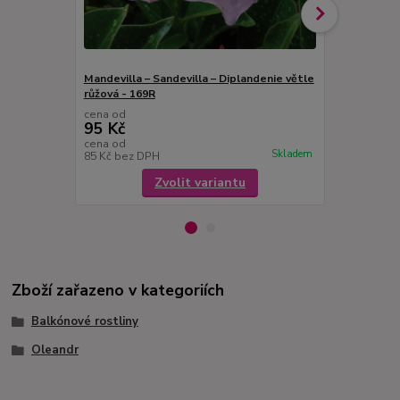
Mandevilla – Sandevilla – Diplandenie větle
Mandevilla ,
růžová - 169R
cena od
cena od
95 Kč
95 Kč
cena od
cena od
Skladem
85 Kč
bez DPH
85 Kč
bez D
Zvolit variantu
Zboží zařazeno v kategoriích
Balkónové rostliny
Oleandr