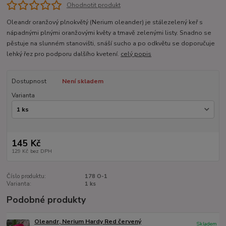
Ohodnotit produkt
Oleandr oranžový plnokvětý (Nerium oleander) je stálezelený keř s
nápadnými plnými oranžovými květy a tmavě zelenými listy. Snadno se
pěstuje na slunném stanovišti, snáší sucho a po odkvětu se doporučuje
lehký řez pro podporu dalšího kvetení.
celý popis
Dostupnost
Není skladem
Varianta
145 Kč
129 Kč
bez DPH
Číslo produktu:
178 O-1
Varianta:
1 ks
Podobné produkty
Oleandr, Nerium Hardy Red červený
Skladem