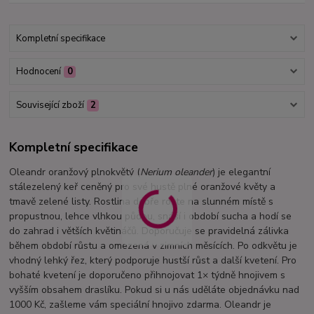
Kompletní specifikace
Hodnocení
0
Související zboží
2
Kompletní specifikace
Oleandr oranžový plnokvětý (
Nerium oleander
) je elegantní
stálezelený keř ceněný pro své hustě plné oranžové květy a
tmavě zelené listy. Rostlina dobře roste na slunném místě s
propustnou, lehce vlhkou půdou, snáší i období sucha a hodí se
do zahrad i větších květináčů. Doporučuje se pravidelná zálivka
během období růstu a omezená v zimních měsících. Po odkvětu je
vhodný lehký řez, který podporuje hustší růst a další kvetení. Pro
bohaté kvetení je doporučeno přihnojovat 1× týdně hnojivem s
vyšším obsahem draslíku. Pokud si u nás uděláte objednávku nad
1000 Kč, zašleme vám speciální hnojivo zdarma. Oleandr je