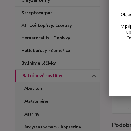
Chryzantémy
Streptocarpus
Obje
Africké kopřivy, Coleusy
V př
up
Ob
Hemerocallis - Denivky
Helleborusy - čemeřice
Bylinky a léčivky
Balkónové rostliny
Abutilon
Alstromérie
Asariny
Podobn
Argyranthemum - Kopretina