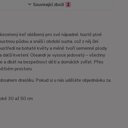
Související zboží
2
tálezelený keř oblíbený pro své nápadné, hustě plné
tnou půdou a snáší i období sucha, což z něj činí
soustředí na bohaté květy a méně tvoří semenné plody.
a další kvetení. Oleandr je vysoce jedovatý – všechny
vice a dbát na bezpečnost dětí a domácích zvířat. Přes
větlém prostoru.
m obsahem draslíku. Pokud si u nás uděláte objednávku za
soké 30 až 50 cm