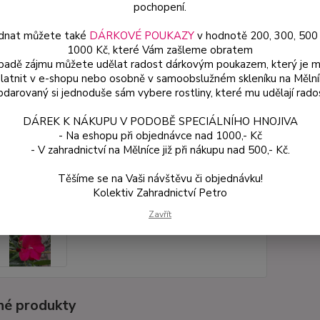
popis
pochopení.
dnat můžete také
DÁRKOVÉ POUKAZY
v hodnotě 200, 300, 500
1000 Kč, které Vám zašleme obratem
Dos
ípadě zájmu můžete udělat radost dárkovým poukazem, který je 
latnit v e-shopu nebo osobně v samoobslužném skleníku na Mělní
Var
darovaný si jednoduše sám vybere rostliny, které mu udělají rado
DÁREK K NÁKUPU V PODOBĚ SPECIÁLNÍHO HNOJIVA
ce
- Na eshopu při objednávce nad 1000,- Kč
13
- V zahradnictví na Mělníce již při nákupu nad 500,- Kč.
od
Těšíme se na Vaši návštěvu či objednávku!
Kolektiv Zahradnictví Petro
Číslo p
Zavřít
é produkty