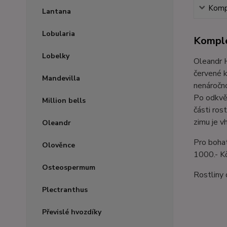
Kompl
Lantana
Lobularia
Komple
Lobelky
Oleandr 
červené k
Mandevilla
nenáročno
Po odkvět
Million bells
části ros
zimu je v
Oleandr
Pro bohat
Olověnce
1000.- Kč
Osteospermum
Rostliny
Plectranthus
Převislé hvozdíky