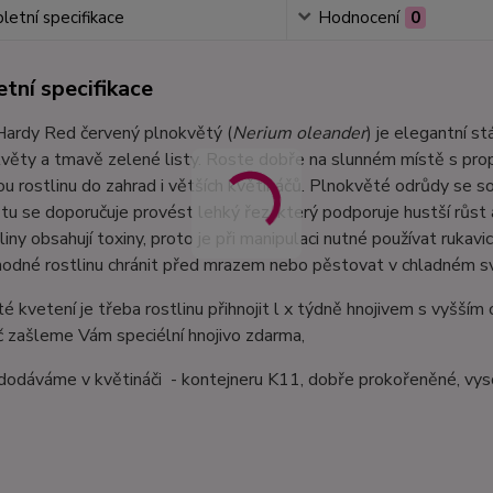
etní specifikace
Hodnocení
0
tní specifikace
Hardy Red červený plnokvětý (
Nerium oleander
) je elegantní s
věty a tmavě zelené listy. Roste dobře na slunném místě s propus
u rostlinu do zahrad i větších květináčů. Plnokvěté odrůdy se 
u se doporučuje provést lehký řez, který podporuje hustší růst 
tliny obsahují toxiny, proto je při manipulaci nutné používat ruka
hodné rostlinu chránit před mrazem nebo pěstovat v chladném s
é kvetení je třeba rostlinu přihnojit l x týdně hnojivem s vyšší
 zašleme Vám speciélní hnojivo zdarma,
 dodáváme v květináči - kontejneru K11, dobře prokořeněné, vy