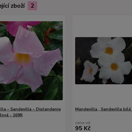
jící zboží
2
lla – Sandevilla – Diplandenie
Mandevilla , Sandevilla bílá
ůžová - 169R
cena od
95 Kč