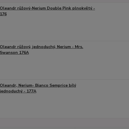
Oleandr růžový-Nerium Double Pink plnokvětý -
176
Oleandr růžový, jednoduchý, Nerium - Mrs.
Swanson 176A
Oleandr, Nerium- Bianco Semprice bílý
jednoduchý - 177A