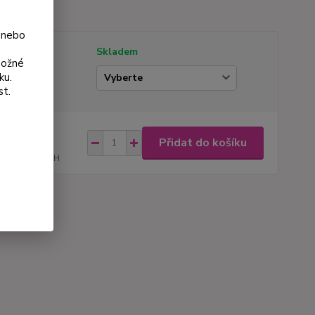
 nebo
tupnost
Skladem
možné
ku.
ianta
st.
na od
Přidat do košíku
5 Kč
121 Kč
bez DPH
roduktu:
175