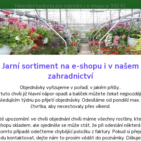
Minimální hodnota pro odeslání z e-shopu je 300 Kč.
íček můžete čekat nejpozději v následujícím týdnu po přijetí objedná
atalog
Poradna
Kontakty
Nevíte
Hledat
+420
Jarní sortiment na e-shopu i v našem
alkónové rostliny
Oleandr, Nerium Hardy Red červený plnokvětý- - 17
zahradnictví
ndr, Nerium Hardy Red červený 
Objednávky vyřizujeme v pořadí, v jakém přišly...
 tuto chvíli již hlavní nápor opadl a balíček můžete čekat nejpozději
sledujícím týdnu po přijetí objednávky. Odesíláme od pondělí max.
čtvrtka, aby necestovaly přes víkend.
Oleand
té upozornění: ve chvíli objednání chvíli máme všechny rostliny, kte
rostli
shopu skladem, ale ojediněle se může stát, že při odeslání některá 
terasy
tomto případě odečteme chybějící položku z faktury. Pokud si přej
kvetou
du kontaktovat, dejte nám to prosím vědět do poznámky. Děkuj