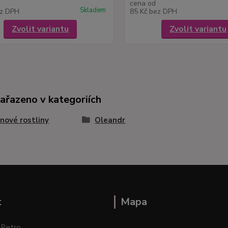
cena od
Skladem
z DPH
85 Kč
bez DPH
Zvolit variantu
Zvolit variantu
zařazeno v kategoriích
nové rostliny
Oleandr
t
Mapa
 Petro