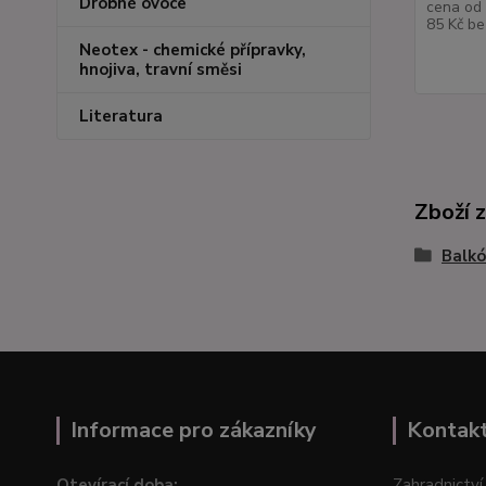
Drobné ovoce
cena od
85 Kč
be
Neotex - chemické přípravky,
hnojiva, travní směsi
Literatura
Zboží 
Balkó
Informace pro zákazníky
Kontak
Otevírací doba:
Zahradnictví