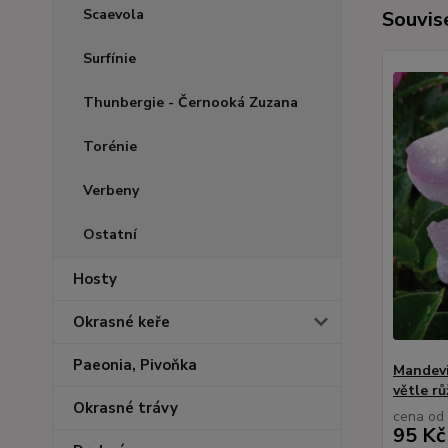
Scaevola
Souvise
Surfínie
Thunbergie - Černooká Zuzana
Torénie
Verbeny
Ostatní
Hosty
Okrasné keře
Paeonia, Pivoňka
Mandevi
větle r
Okrasné trávy
cena od
95 Kč