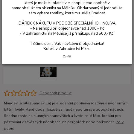
který je možné uplatnit v e-shopu nebo osobně v
samoobslužném skleníku na Mělníku. Obdarovaný si jednoduše
sám vybere rostliny, které mu udělají radost.
DÁREK K NÁKUPU V PODOBĚ SPECIÁLNÍHO HNOJIVA
- Na eshopu při objednávce nad 1000,- Kč
- V zahradnictví na Mělníce již při nákupu nad 500,- Kč.
Těšíme se na Vaši návštěvu či objednávku!
Kolektiv Zahradnictví Petro
Zavřít
Ohodnotit produkt
Mandevila bílá (Sandevilla) je elegantní popínavá rostlina s nádhernými
bílými květy, které dodají každé zahradě nebo terase tropický nádech.
Snadno roste na slunných stanovištích a kvete celé léto. Ideální pro
pěstování v závěsných nádobách, na pergolách nebo balkonech.
celý
popis