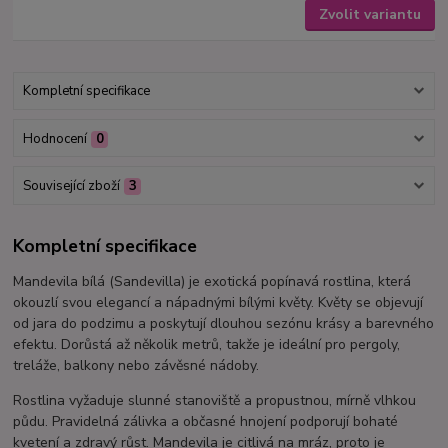
Zvolit variantu
Kompletní specifikace
Hodnocení
0
Související zboží
3
Kompletní specifikace
Mandevila bílá (Sandevilla) je exotická popínavá rostlina, která
okouzlí svou elegancí a nápadnými bílými květy. Květy se objevují
od jara do podzimu a poskytují dlouhou sezónu krásy a barevného
efektu. Dorůstá až několik metrů, takže je ideální pro pergoly,
treláže, balkony nebo závěsné nádoby.
Rostlina vyžaduje slunné stanoviště a propustnou, mírně vlhkou
půdu. Pravidelná zálivka a občasné hnojení podporují bohaté
kvetení a zdravý růst. Mandevila je citlivá na mráz, proto je