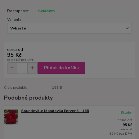
Dostupnost
Skladem
Varianta
cena od
95 Kč
od
85 Kč
bez DPH
Přidat do košíku
Číslo produktu:
168 B
Podobné produkty
Soundeville Mandevila červená - 168
Skladem
cena od
95 Kč
cena od
85 Kč
bez DPH