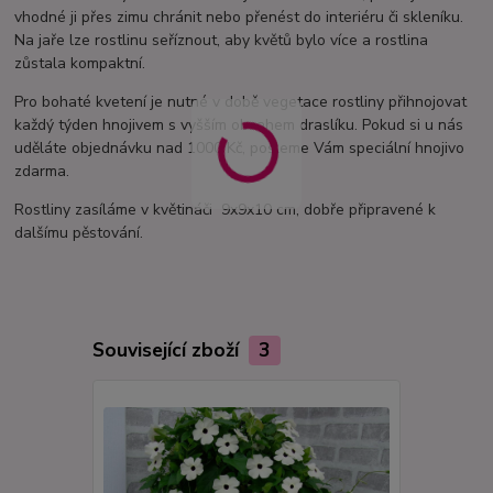
vhodné ji přes zimu chránit nebo přenést do interiéru či skleníku.
Na jaře lze rostlinu seříznout, aby květů bylo více a rostlina
zůstala kompaktní.
Pro bohaté kvetení je nutné v době vegetace rostliny přihnojovat
každý týden hnojivem s vyšším obsahem draslíku. Pokud si u nás
uděláte objednávku nad 1000 Kč, pošleme Vám speciální hnojivo
zdarma.
Rostliny zasíláme v květináči 9x9x10 cm, dobře připravené k
dalšímu pěstování.
Související zboží
3