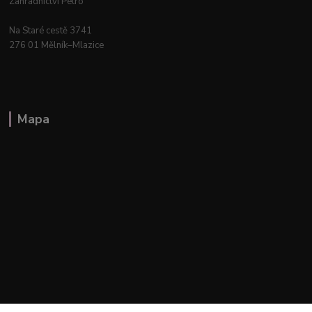
Zahradnictví Petro
Na Staré cestě 3741
276 01 Mělník–Mlazice
Mapa