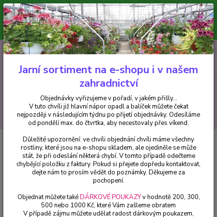
Minimální hodnota pro odeslání z e-shopu je 300 Kč.
V tuto chvíli již hlavní nápor objednávek opadl a balíček můžete čekat
nejpozději v následujícím týdnu po přijetí objednávky. Objednávky
vyřizujeme v pořadí, v jakém přišly...
0
ks
CZK
+420 602 223 614
za
0 Kč
Jarní sortiment na e-shopu i v našem
zahradnictví
Menu
Objednávky vyřizujeme v pořadí, v jakém přišly...
V tuto chvíli již hlavní nápor opadl a balíček můžete čekat
Hledat
nejpozději v následujícím týdnu po přijetí objednávky. Odesíláme
od pondělí max. do čtvrtka, aby necestovaly přes víkend.
Důležité upozornění: ve chvíli objednání chvíli máme všechny
Úvod
Balkónové rostliny
Mandevilla , Sandevilla bílá - 168B
rostliny, které jsou na e-shopu skladem, ale ojediněle se může
stát, že při odeslání některá chybí. V tomto případě odečteme
Mandevilla , Sandevilla bílá -
chybějící položku z faktury. Pokud si přejete dopředu kontaktovat,
168B
dejte nám to prosím vědět do poznámky. Děkujeme za
pochopení.
Objednat můžete také
DÁRKOVÉ POUKAZY
v hodnotě 200, 300,
500 nebo 1000 Kč, které Vám zašleme obratem
V případě zájmu můžete udělat radost dárkovým poukazem,