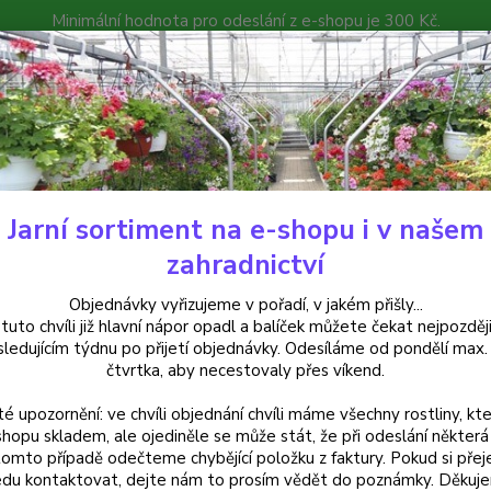
Minimální hodnota pro odeslání z e-shopu je 300 Kč.
íček můžete čekat nejpozději v následujícím týdnu po přijetí objedná
atalog
Poradna
Kontakty
Nevíte
Hledat
+420
Jarní sortiment na e-shopu i v našem
alkónové rostliny
Oleandr oranžový (Nerium)- plnokvětý - 178O
zahradnictví
ndr oranžový (Nerium)- plnokvě
Objednávky vyřizujeme v pořadí, v jakém přišly...
 tuto chvíli již hlavní nápor opadl a balíček můžete čekat nejpozději
sledujícím týdnu po přijetí objednávky. Odesíláme od pondělí max.
čtvrtka, aby necestovaly přes víkend.
Oleand
té upozornění: ve chvíli objednání chvíli máme všechny rostliny, kte
nápadn
shopu skladem, ale ojediněle se může stát, že při odeslání některá 
se pěs
tomto případě odečteme chybějící položku z faktury. Pokud si přej
doporu
du kontaktovat, dejte nám to prosím vědět do poznámky. Děkuj