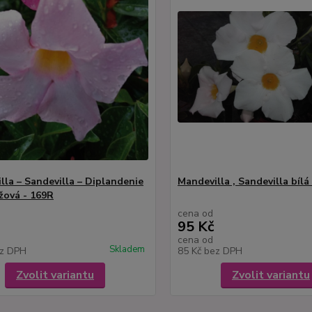
lla – Sandevilla – Diplandenie
Mandevilla , Sandevilla bílá
ůžová - 169R
cena od
95 Kč
cena od
Skladem
z DPH
85 Kč
bez DPH
Zvolit variantu
Zvolit variantu