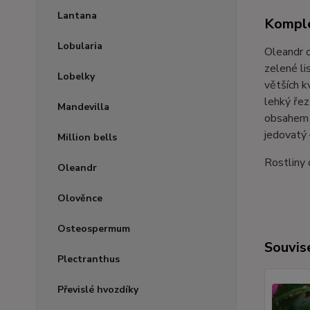
Lantana
Komple
Lobularia
Oleandr 
zelené li
Lobelky
větších k
lehký řez
Mandevilla
obsahem d
jedovatý 
Million bells
Rostliny
Oleandr
Olověnce
Osteospermum
Souvise
Plectranthus
Převislé hvozdíky