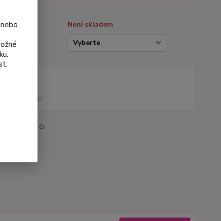
 nebo
tupnost
Není skladem
ianta
možné
ku.
st.
na od
5 Kč
121 Kč
bez DPH
roduktu:
178 O