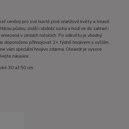
ý keř ceněný pro své hustě plné oranžové květy a tmavě
lhkou půdou, snáší i období sucha a hodí se do zahrad i
a omezená v zimních měsících. Po odkvětu je vhodný
í je doporučeno přihnojovat 1× týdně hnojivem s vyšším
e vám speciální hnojivo zdarma. Oleandr je vysoce
ívejte rukavice.
soké 30 až 50 cm