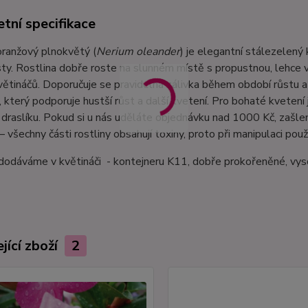
tní specifikace
oranžový plnokvětý (
Nerium oleander
) je elegantní stálezelen
sty. Rostlina dobře roste na slunném místě s propustnou, lehce v
větináčů. Doporučuje se pravidelná zálivka během období růstu 
, který podporuje hustší růst a další kvetení. Pro bohaté kveten
raslíku. Pokud si u nás uděláte objednávku nad 1000 Kč, zašlem
– všechny části rostliny obsahují toxiny, proto při manipulaci použ
 dodáváme v květináči - kontejneru K11, dobře prokořeněné, vy
jící zboží
2