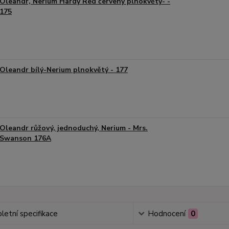
Oleandr, Nerium Hardy Red červený plnokvětý- -
175
Oleandr bílý-Nerium plnokvětý - 177
Oleandr růžový, jednoduchý, Nerium - Mrs.
Swanson 176A
etní specifikace
Hodnocení
0