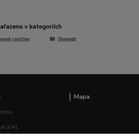
zařazeno v kategoriích
nové rostliny
Oleandr
t
Mapa
 Petro
stě 3741
ík–Mlazice