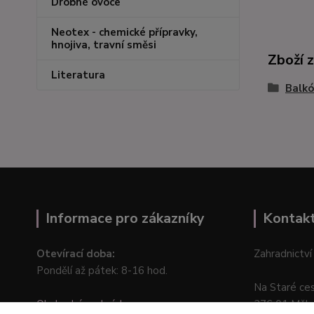
Drobné ovoce
Neotex - chemické přípravky,
hnojiva, travní směsi
Zboží 
Literatura
Balkó
Informace pro zákazníky
Kontak
Otevírací doba:
Zahradnictví
Pondělí až pátek: 8-16 hod.
Na Staré ce
Obchodní podmínky
276 01 Měln