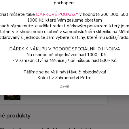
pochopení.
dnat můžete také
DÁRKOVÉ POUKAZY
v hodnotě 200, 300, 500
Dos
1000 Kč, které Vám zašleme obratem
Var
ípadě zájmu můžete udělat radost dárkovým poukazem, který je 
latnit v e-shopu nebo osobně v samoobslužném skleníku na Mělní
darovaný si jednoduše sám vybere rostliny, které mu udělají rado
ce
DÁREK K NÁKUPU V PODOBĚ SPECIÁLNÍHO HNOJIVA
13
- Na eshopu při objednávce nad 1000,- Kč
od
- V zahradnictví na Mělníce již při nákupu nad 500,- Kč.
Těšíme se na Vaši návštěvu či objednávku!
Číslo p
Kolektiv Zahradnictví Petro
Zavřít
é produkty