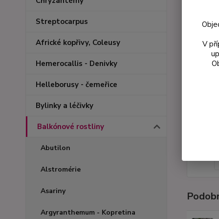
Chryzantémy
Streptocarpus
Obje
Africké kopřivy, Coleusy
V př
up
Ob
Hemerocallis - Denivky
Helleborusy - čemeřice
Bylinky a léčivky
Balkónové rostliny
Abutilon
Alstromérie
Asariny
Podobn
Argyranthemum - Kopretina