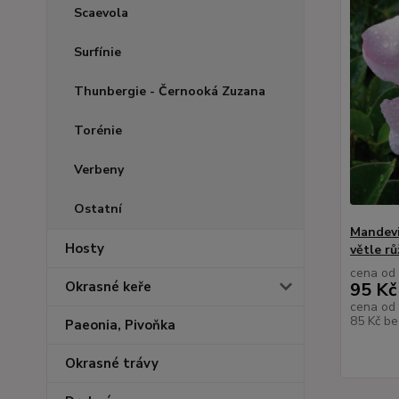
Scaevola
Surfínie
Thunbergie - Černooká Zuzana
Torénie
Verbeny
Ostatní
Mandevi
Hosty
větle r
cena od
Okrasné keře
95 Kč
cena od
85 Kč
be
Paeonia, Pivoňka
Okrasné trávy