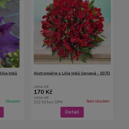
ilie Inků
Alstromérie x Lilie Inků červená - 037D
cena od
170 Kč
cena od
Skladem
Není skladem
152 Kč
bez DPH
Detail