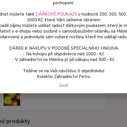
pochopení.
dnat můžete také
DÁRKOVÉ POUKAZY
v hodnotě 200, 300, 500
Dos
1000 Kč, které Vám zašleme obratem
Var
ípadě zájmu můžete udělat radost dárkovým poukazem, který je 
latnit v e-shopu nebo osobně v samoobslužném skleníku na Mělní
darovaný si jednoduše sám vybere rostliny, které mu udělají rado
59
DÁREK K NÁKUPU V PODOBĚ SPECIÁLNÍHO HNOJIVA
53 
- Na eshopu při objednávce nad 1000,- Kč
- V zahradnictví na Mělníce již při nákupu nad 500,- Kč.
Číslo p
Těšíme se na Vaši návštěvu či objednávku!
Kolektiv Zahradnictví Petro
Zavřít
é produkty