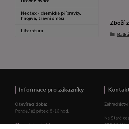
Drobné ovoce
Neotex - chemické přípravky,
hnojiva, travní směsi
Zboží 
Literatura
Balkó
Informace pro zákazníky
Kontak
Otevírací doba:
Zahradnictví
Pondělí až pátek: 8-16 hod.
Na Staré ce
Obchodní podmínky
276 01 Měln