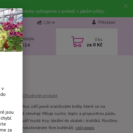
vky. Objednávky vyřizujeme v pořadí, v jakém přišly...
Přihlášení
CZK
 si rady? Zavolejte.
0
ks
za
0 Kč
 602 223 614
 v
 do
Ohodnotit produkt
vý lampranthus září jasně oranžovými květy, které se na
ré jsou
lunci krásně otevírají. Miluje sucho, teplo a propustnou půdu,
chybí.
é rychle vytváří husté trsy. Ideální do skalek i truhlíků. Rostliny
ete
me v dobře prokořeněném 9cm květináči.
celý popis
eme za