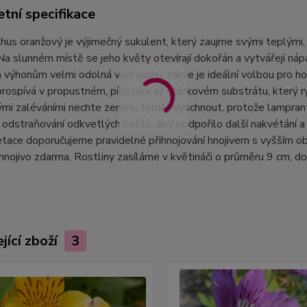
tní specifikace
us oranžový je výjimečný sukulent, který zaujme svými teplými, 
Na slunném místě se jeho květy otevírají dokořán a vytvářejí náp
výhonům velmi odolná vůči suchu, takže je ideální volbou pro ho
rospívá v propustném, písčitém až štěrkovém substrátu, který r
vými zaléváními nechte zeminu téměř vyschnout, protože lampra
odstraňování odkvetlých květů, aby podpořilo další nakvétání a
tace doporučujeme pravidelné přihnojování hnojivem s vyšším o
 hnojivo zdarma. Rostliny zasíláme v květináči o průměru 9 cm, 
jící zboží
3