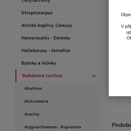
Chryzantémy
Streptocarpus
Obje
Africké kopřivy, Coleusy
V př
up
Ob
Hemerocallis - Denivky
Helleborusy - čemeřice
Bylinky a léčivky
Balkónové rostliny
Abutilon
Alstromérie
Asariny
Podobn
Argyranthemum - Kopretina