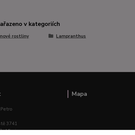
zařazeno v kategoriích
nové rostliny
Lampranthus
t
Mapa
 Petro
stě 3741
ík–Mlazice