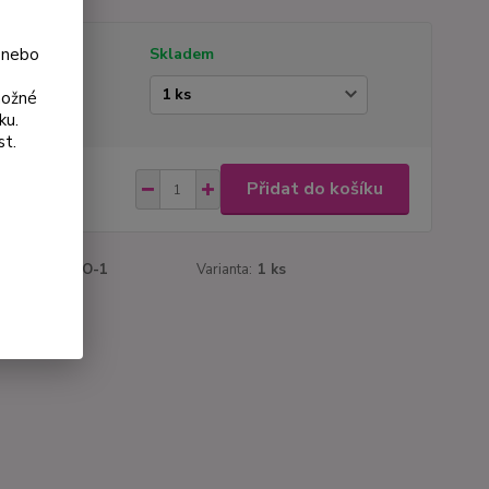
 nebo
tupnost
Skladem
ianta
možné
ku.
st.
 Kč
Přidat do košíku
Kč
bez DPH
roduktu:
091O-1
Varianta:
1 ks