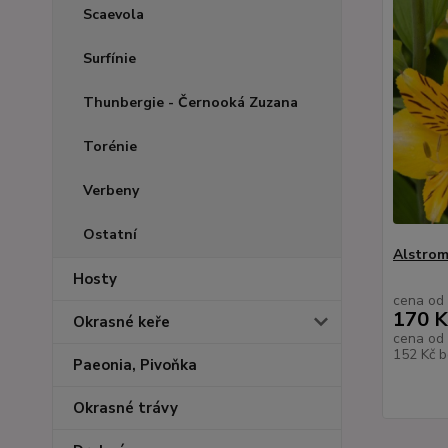
Scaevola
Surfínie
Thunbergie - Černooká Zuzana
Torénie
Verbeny
Ostatní
Alstromé
Hosty
cena od
170 K
Okrasné keře
cena od
152 Kč
b
Paeonia, Pivoňka
Okrasné trávy