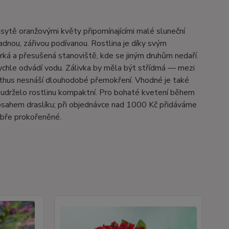
sytě oranžovými květy připomínajícími malé sluneční
adnou, zářivou podívanou. Rostlina je díky svým
rká a přesušená stanoviště, kde se jiným druhům nedaří.
ychle odvádí vodu. Zálivka by měla být střídmá — mezi
nthus nesnáší dlouhodobé přemokření. Vhodné je také
 udrželo rostlinu kompaktní. Pro bohaté kvetení během
bsahem draslíku; při objednávce nad 1000 Kč přidáváme
dobře prokořeněné.