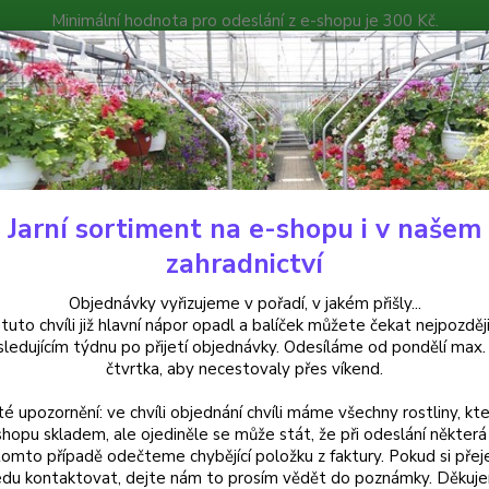
Minimální hodnota pro odeslání z e-shopu je 300 Kč.
íček můžete čekat nejpozději v následujícím týdnu po přijetí objedná
atalog
Poradna
Kontakty
Nevíte
Hledat
+420
Jarní sortiment na e-shopu i v našem
alkónové rostliny
Lampranthus oranžový - 1 ks
zahradnictví
ranthus oranžový - 1 ks
Objednávky vyřizujeme v pořadí, v jakém přišly...
 tuto chvíli již hlavní nápor opadl a balíček můžete čekat nejpozději
sledujícím týdnu po přijetí objednávky. Odesíláme od pondělí max.
čtvrtka, aby necestovaly přes víkend.
Oranžo
té upozornění: ve chvíli objednání chvíli máme všechny rostliny, kte
plném s
shopu skladem, ale ojediněle se může stát, že při odeslání některá 
ve kter
tomto případě odečteme chybějící položku z faktury. Pokud si přej
zasílá
du kontaktovat, dejte nám to prosím vědět do poznámky. Děkuj