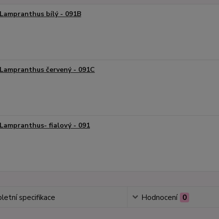
Lampranthus bílý - 091B
Lampranthus červený - 091C
Lampranthus- fialový - 091
etní specifikace
Hodnocení
0