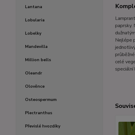
Komple
Lantana
Lampranth
Lobularia
paprsky. 
dužnatým 
Lobelky
Nejlépe p
Mandevilla
jednotli
průběžné 
Million bells
celé vege
speciální
Oleandr
Olověnce
Osteospermum
Souvise
Plectranthus
Převislé hvozdíky