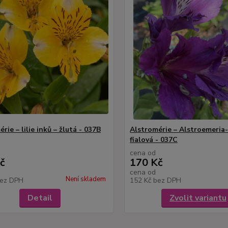
rie – lilie inků – žlutá - 037B
Alstromérie – Alstroemeria-l
fialová - 037C
cena od
č
170 Kč
cena od
Není skladem
ez DPH
152 Kč
bez DPH
Detail
Zvolit variantu