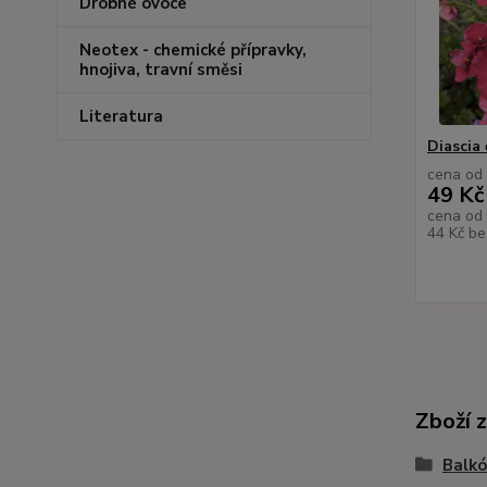
Drobné ovoce
Neotex - chemické přípravky,
hnojiva, travní směsi
Literatura
Diascia 
cena od
49 Kč
cena od
44 Kč
be
Zboží 
Balkó