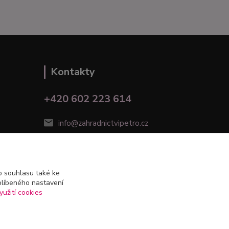
Kontakty
+420 602 223 614
info@zahradnictvipetro.cz
 souhlasu také ke
blíbeného nastavení
yužití cookies