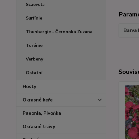
Scaevola
Param
Surfínie
Barva 
Thunbergie - Černooká Zuzana
Torénie
Verbeny
Souvise
Ostatní
Hosty
Okrasné keře
Paeonia, Pivoňka
Okrasné trávy