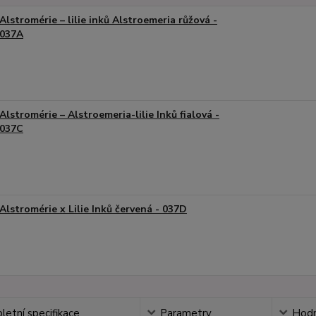
Alstromérie – lilie inků Alstroemeria růžová -
037A
Alstromérie – Alstroemeria-lilie Inků fialová -
037C
Alstromérie x Lilie Inků červená - 037D
etní specifikace
Parametry
Hodn