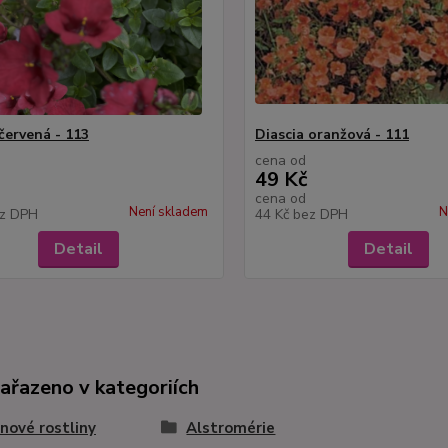
červená - 113
Diascia oranžová - 111
cena od
49 Kč
cena od
Není skladem
N
z DPH
44 Kč
bez DPH
Detail
Detail
zařazeno v kategoriích
nové rostliny
Alstromérie