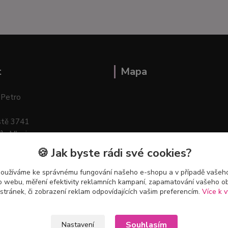
t
Mapa
 Petro
stě 3741
ík–Mlazice
🍪 Jak byste rádi své cookies?
používáme ke správnému fungování našeho e-shopu a v případě vašeho
k o webu, měření efektivity reklamních kampaní, zapamatování vašeho o
 stránek, či zobrazení reklam odpovídajících vašim preferencím.
Více k v
Souhlasím
Nastavení