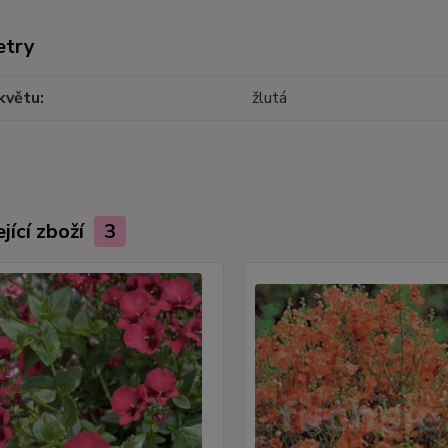
etry
květu
žlutá
jící zboží
3