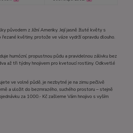
alky původem z Jižní Ameriky. Její jasně žluté květy s
o řezané květiny, protože ve váze vydrží opravdu dlouho.
duje humózní, propustnou půdu a pravidelnou zálivku bez
va až tři týdny hnojivem pro kvetoucí rostliny. Odkvetlé
ujete ve volné půdě, je nezbytné je na zimu pečlivě
země a uložit do bezmrazého, suchého prostoru – stejně
e objednávku za 1000.- Kč zašleme Vám hnojivo s vyším