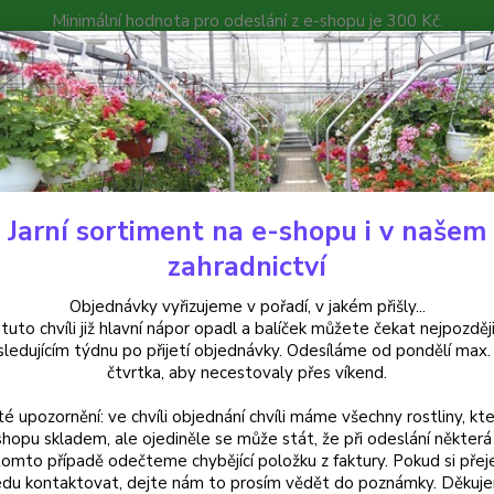
Minimální hodnota pro odeslání z e-shopu je 300 Kč.
íček můžete čekat nejpozději v následujícím týdnu po přijetí objedná
atalog
Poradna
Kontakty
Nevíte
Hledat
+420
Jarní sortiment na e-shopu i v našem
alkónové rostliny
Alstromérie – lilie inků – žlutá - 037B
zahradnictví
romérie – lilie inků – žlutá - 037
Objednávky vyřizujeme v pořadí, v jakém přišly...
 tuto chvíli již hlavní nápor opadl a balíček můžete čekat nejpozději
sledujícím týdnu po přijetí objednávky. Odesíláme od pondělí max.
čtvrtka, aby necestovaly přes víkend.
Žlutá a
té upozornění: ve chvíli objednání chvíli máme všechny rostliny, kte
kveten
shopu skladem, ale ojediněle se může stát, že při odeslání některá 
V naši
tomto případě odečteme chybějící položku z faktury. Pokud si přej
dobře 
du kontaktovat, dejte nám to prosím vědět do poznámky. Děkuj