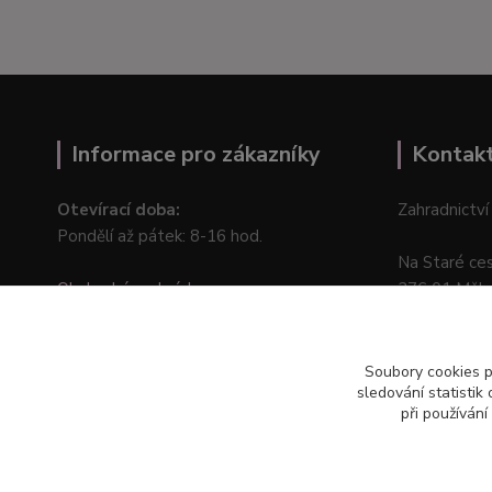
Informace pro zákazníky
Kontak
Otevírací doba:
Zahradnictví
Pondělí až pátek: 8-16 hod.
Na Staré ce
Obchodní podmínky
276 01 Měln
Online odstoupení od kupní smlouvy
Soubory cookies 
sledování statisti
při používání