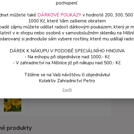
pochopení.
dnat můžete také
DÁRKOVÉ POUKAZY
v hodnotě 200, 300, 500
Dos
1000 Kč, které Vám zašleme obratem
Var
ípadě zájmu můžete udělat radost dárkovým poukazem, který je 
latnit v e-shopu nebo osobně v samoobslužném skleníku na Mělní
darovaný si jednoduše sám vybere rostliny, které mu udělají rado
ce
DÁREK K NÁKUPU V PODOBĚ SPECIÁLNÍHO HNOJIVA
17
- Na eshopu při objednávce nad 1000,- Kč
od
- V zahradnictví na Mělníce již při nákupu nad 500,- Kč.
Těšíme se na Vaši návštěvu či objednávku!
Číslo p
Kolektiv Zahradnictví Petro
Zavřít
é produkty