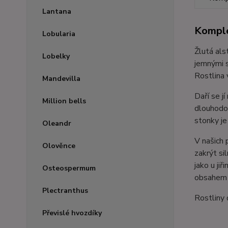
Lantana
Komple
Lobularia
Žlutá als
Lobelky
jemnými s
Rostlina 
Mandevilla
Daří se j
Million bells
dlouhodob
stonky je
Oleandr
V našich 
Olověnce
zakrýt si
jako u ji
Osteospermum
obsahem d
Plectranthus
Rostliny
Převislé hvozdíky