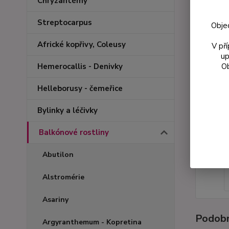
Chryzantémy
Streptocarpus
Obje
Africké kopřivy, Coleusy
V př
up
Ob
Hemerocallis - Denivky
Helleborusy - čemeřice
Bylinky a léčivky
Balkónové rostliny
Abutilon
Alstromérie
Asariny
Podobn
Argyranthemum - Kopretina