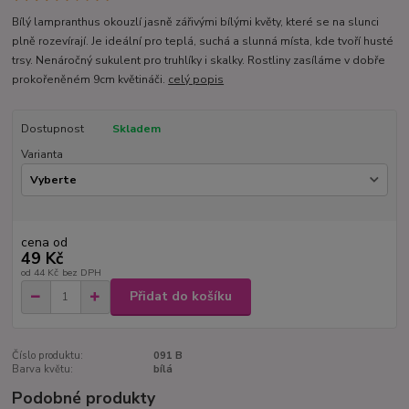
Bílý lampranthus okouzlí jasně zářivými bílými květy, které se na slunci
plně rozevírají. Je ideální pro teplá, suchá a slunná místa, kde tvoří husté
trsy. Nenáročný sukulent pro truhlíky i skalky. Rostliny zasíláme v dobře
prokořeněném 9cm květináči.
celý popis
Dostupnost
Skladem
Varianta
cena od
49 Kč
od
44 Kč
bez DPH
Přidat do košíku
Číslo produktu:
091 B
Barva květu:
bílá
Podobné produkty