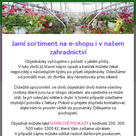
Minimální hodnota pro odeslání z e-shopu je 300 Kč.
V tuto chvíli již hlavní nápor objednávek opadl a balíček můžete čekat
nejpozději v následujícím týdnu po přijetí objednávky. Objednávky
vyřizujeme v pořadí, v jakém přišly...
0
ks
CZK
+420 602 223 614
za
0 Kč
Jarní sortiment na e-shopu i v našem
zahradnictví
Menu
Objednávky vyřizujeme v pořadí, v jakém přišly...
V tuto chvíli již hlavní nápor opadl a balíček můžete čekat
Hledat
nejpozději v následujícím týdnu po přijetí objednávky. Odesíláme
od pondělí max. do čtvrtka, aby necestovaly přes víkend.
Důležité upozornění: ve chvíli objednání chvíli máme všechny
Úvod
Balkónové rostliny
Lampranthus bílý - 091B
rostliny, které jsou na e-shopu skladem, ale ojediněle se může
stát, že při odeslání některá chybí. V tomto případě odečteme
Lampranthus bílý - 091B
chybějící položku z faktury. Pokud si přejete dopředu kontaktovat,
dejte nám to prosím vědět do poznámky. Děkujeme za
pochopení.
Objednat můžete také
DÁRKOVÉ POUKAZY
v hodnotě 200, 300,
500 nebo 1000 Kč, které Vám zašleme obratem
V případě zájmu můžete udělat radost dárkovým poukazem,