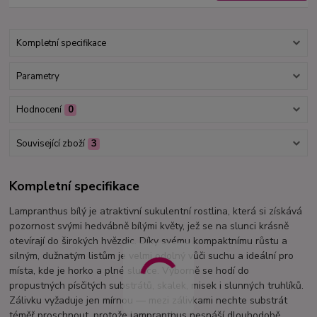
Kompletní specifikace
Parametry
Hodnocení
0
Související zboží
3
Kompletní specifikace
Lampranthus bílý je atraktivní sukulentní rostlina, která si získává
pozornost svými hedvábně bílými květy, jež se na slunci krásně
otevírají do širokých hvězdic. Díky svému kompaktnímu růstu a
silným, dužnatým listům je velmi odolný vůči suchu a ideální pro
místa, kde je horko a plné slunce. Výborně se hodí do
propustných písčitých substrátů, skalek, misek i slunných truhlíků.
Zálivku vyžaduje jen mírnou — mezi zálivkami nechte substrát
téměř proschnout, protože lampranthus nesnáší dlouhodobě