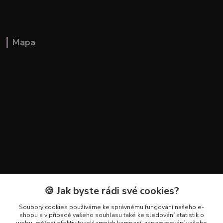
Mapa
🍪 Jak byste rádi své cookies?
Kontakty
Soubory cookies používáme ke správnému fungování našeho e-
+420 602 223 614
shopu a v případě vašeho souhlasu také ke sledování statistik o