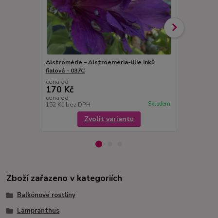
Alstromérie – Alstroemeria-lilie Inků
Alstromérie –
fialová - 037C
cena od
cena od
170 Kč
170 Kč
cena od
cena od
Skladem
152 Kč
bez DPH
152 Kč
bez 
Zvolit variantu
Zboží zařazeno v kategoriích
Balkónové rostliny
Lampranthus