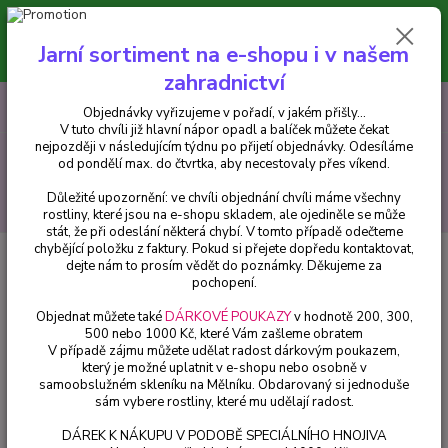
Minimální hodnota pro odeslání z e-shopu je 300 Kč.
V tuto chvíli již hlavní nápor objednávek opadl a balíček můžete čekat
Jarní sortiment na e-shopu i v našem
nejpozději v následujícím týdnu po přijetí objednávky. Objednávky
vyřizujeme v pořadí, v jakém přišly...
zahradnictví
0
ks
CZK
+420 602 223 614
Objednávky vyřizujeme v pořadí, v jakém přišly...
za
0 Kč
V tuto chvíli již hlavní nápor opadl a balíček můžete čekat
nejpozději v následujícím týdnu po přijetí objednávky. Odesíláme
Menu
od pondělí max. do čtvrtka, aby necestovaly přes víkend.
Důležité upozornění: ve chvíli objednání chvíli máme všechny
Hledat
rostliny, které jsou na e-shopu skladem, ale ojediněle se může
stát, že při odeslání některá chybí. V tomto případě odečteme
chybějící položku z faktury. Pokud si přejete dopředu kontaktovat,
Úvod
Pelargonie
Lady Playmouth - cena za kus v 3-kusovém balení
dejte nám to prosím vědět do poznámky. Děkujeme za
pochopení.
Lady Playmouth - cena za kus v
Objednat můžete také
DÁRKOVÉ POUKAZY
v hodnotě 200, 300,
3-kusovém balení
500 nebo 1000 Kč, které Vám zašleme obratem
V případě zájmu můžete udělat radost dárkovým poukazem,
který je možné uplatnit v e-shopu nebo osobně v
samoobslužném skleníku na Mělníku. Obdarovaný si jednoduše
sám vybere rostliny, které mu udělají radost.
DÁREK K NÁKUPU V PODOBĚ SPECIÁLNÍHO HNOJIVA