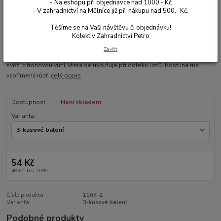
- Na eshopu při objednávce nad 1000,- Kč
- V zahradnictví na Mělníce již při nákupu nad 500,- Kč.
Těšíme se na Vaši návštěvu či objednávku!
Ohodnotit produkt
Kolektiv Zahradnictví Petro
Pelargonie s citronovou vůní a dekorativním panašovaným listem. Tato
Zavřít
atraktivní odrůda vonné pelargonie zaujme nejen svým vzhledem, ale i
svěží citronovou vůní, která se uvolňuje při doteku listů. Rostlina má
vzpřímený růst.
celý popis
Dostupnost
Není skladem
Varianta
54 Kč
48 Kč
bez DPH
Číslo produktu:
1167-2
Varianta:
3-kusové balení
Podobné produkty