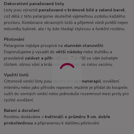
Dekorativní panašované listy
Listy jsou výrazně
panašované v krémově bílé a zelené barvě
,
což dělá z této pelargonie skutečně výjimečnou ozdobu každého
prostoru. Kombinace okrasných listů a příjemné vůně potěší nejen
milovníky bylinek, ale i ty, kdo hledají stylovou a funkční rostlinu.
Pěstování
Pelargonie nejlépe prospívá na
slunném stanovišti
.
Doporučujeme ji vysadit do
větší nádoby
nebo truhlíku a
pravidelně
zalévat a přihnojovat
. Odvděčí se vám bohatým
růstem, silnou vůní a krásným vzhledem po celou sezónu.
Využití listů
Citronově vonící listy jsou ideální pro
aromaterapii
, osvěžení
interiéru nebo jako přírodní repelent. Můžete je přidat do koupele,
sušit do vonných směsí nebo jednoduše rozemnout mezi prsty pro
rychlé osvěžení.
Balení a doručení
Rostlinu dodáváme v
květináči o průměru 9 cm
,
dobře
prokořeněnou
a připravenou k dalšímu pěstování.