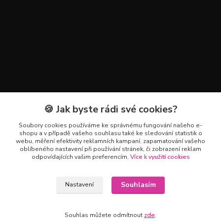
🍪 Jak byste rádi své cookies?
Kontakty
Soubory cookies používáme ke správnému fungování našeho e-
+420 602 223 614
shopu a v případě vašeho souhlasu také ke sledování statistik o
webu, měření efektivity reklamních kampaní, zapamatování vašeho
oblíbeného nastavení při používání stránek, či zobrazení reklam
info@zahradnictvipetro.cz
odpovídajících vašim preferencím.
Více k využití cookies
Souhlasím
Nastavení
Souhlas můžete odmítnout
zde
.