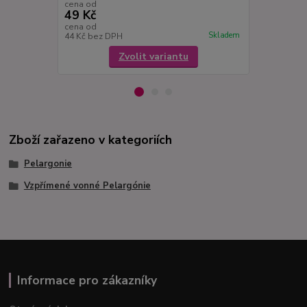
cena od
cena od
49 Kč
49 Kč
cena od
cena od
Skladem
44 Kč
bez DPH
44 Kč
bez D
Zvolit variantu
Zboží zařazeno v kategoriích
Pelargonie
Vzpřímené vonné Pelargónie
Informace pro zákazníky