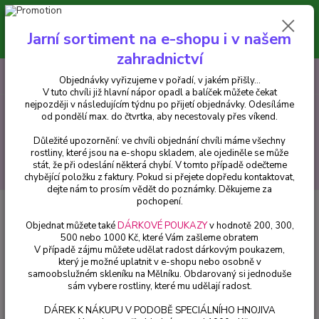
Minimální hodnota pro odeslání z e-shopu je 300 Kč.
V tuto chvíli již hlavní nápor objednávek opadl a balíček můžete čekat
Jarní sortiment na e-shopu i v našem
nejpozději v následujícím týdnu po přijetí objednávky. Objednávky
vyřizujeme v pořadí, v jakém přišly...
zahradnictví
0
ks
CZK
+420 602 223 614
Objednávky vyřizujeme v pořadí, v jakém přišly...
za
0 Kč
V tuto chvíli již hlavní nápor opadl a balíček můžete čekat
nejpozději v následujícím týdnu po přijetí objednávky. Odesíláme
od pondělí max. do čtvrtka, aby necestovaly přes víkend.
Menu
Důležité upozornění: ve chvíli objednání chvíli máme všechny
rostliny, které jsou na e-shopu skladem, ale ojediněle se může
stát, že při odeslání některá chybí. V tomto případě odečteme
Hledat
chybějící položku z faktury. Pokud si přejete dopředu kontaktovat,
dejte nám to prosím vědět do poznámky. Děkujeme za
pochopení.
Úvod
Pelargonie
Lady Playmouth - 1 ks
Objednat můžete také
DÁRKOVÉ POUKAZY
v hodnotě 200, 300,
Lady Playmouth - 1 ks
500 nebo 1000 Kč, které Vám zašleme obratem
V případě zájmu můžete udělat radost dárkovým poukazem,
který je možné uplatnit v e-shopu nebo osobně v
samoobslužném skleníku na Mělníku. Obdarovaný si jednoduše
sám vybere rostliny, které mu udělají radost.
DÁREK K NÁKUPU V PODOBĚ SPECIÁLNÍHO HNOJIVA