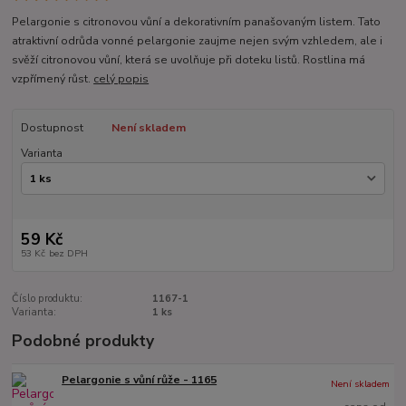
Pelargonie s citronovou vůní a dekorativním panašovaným listem. Tato
atraktivní odrůda vonné pelargonie zaujme nejen svým vzhledem, ale i
svěží citronovou vůní, která se uvolňuje při doteku listů. Rostlina má
vzpřímený růst.
celý popis
Dostupnost
Není skladem
Varianta
59 Kč
53 Kč
bez DPH
Číslo produktu:
1167-1
Varianta:
1 ks
Podobné produkty
Pelargonie s vůní růže - 1165
Není skladem