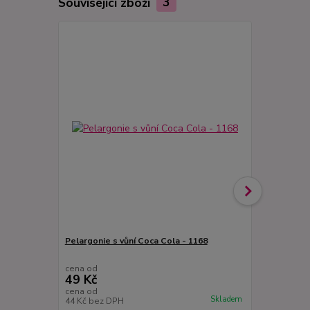
Související zboží
3
Pelargonie s vůní Coca Cola - 1168
Pelargonie 
s vůní ořech
cena od
cena od
49 Kč
49 Kč
cena od
cena od
Skladem
44 Kč
bez DPH
44 Kč
bez D