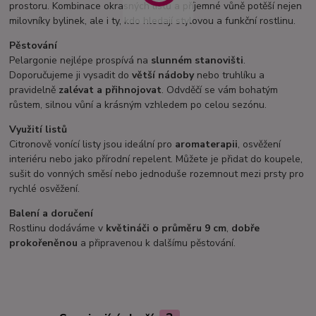
prostoru. Kombinace okrasných listů a příjemné vůně potěší nejen
milovníky bylinek, ale i ty, kdo hledají stylovou a funkční rostlinu.
Pěstování
Pelargonie nejlépe prospívá na
slunném stanovišti
.
Doporučujeme ji vysadit do
větší nádoby
nebo truhlíku a
pravidelně
zalévat a přihnojovat
. Odvděčí se vám bohatým
růstem, silnou vůní a krásným vzhledem po celou sezónu.
Využití listů
Citronově vonící listy jsou ideální pro
aromaterapii
, osvěžení
interiéru nebo jako přírodní repelent. Můžete je přidat do koupele,
sušit do vonných směsí nebo jednoduše rozemnout mezi prsty pro
rychlé osvěžení.
Balení a doručení
Rostlinu dodáváme v
květináči o průměru 9 cm
,
dobře
prokořeněnou
a připravenou k dalšímu pěstování.