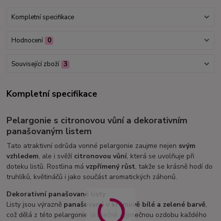
Kompletní specifikace
Hodnocení
0
Související zboží
3
Kompletní specifikace
Pelargonie s citronovou vůní a dekorativním
panašovaným listem
Tato atraktivní odrůda vonné pelargonie zaujme nejen
svým
vzhledem
, ale i svěží
citronovou vůní
, která se uvolňuje při
doteku listů. Rostlina má
vzpřímený růst
, takže se krásně hodí do
truhlíků, květináčů i jako součást aromatických záhonů.
Dekorativní panašované listy
Listy jsou výrazně
panašované v krémově bílé a zelené barvě
,
což dělá z této pelargonie skutečně výjimečnou ozdobu každého