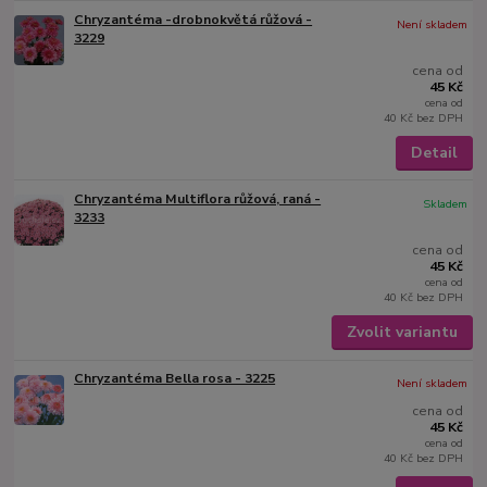
Chryzantéma -drobnokvětá růžová -
Není skladem
3229
cena od
45 Kč
cena od
40 Kč
bez DPH
Detail
Chryzantéma Multiflora růžová, raná -
Skladem
3233
cena od
45 Kč
cena od
40 Kč
bez DPH
Zvolit variantu
Chryzantéma Bella rosa - 3225
Není skladem
cena od
45 Kč
cena od
40 Kč
bez DPH