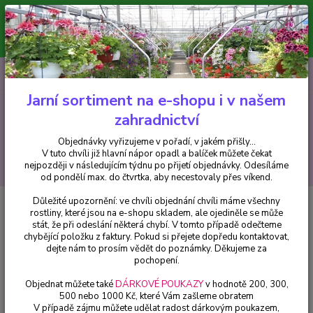
Minimální hodnota pro odeslání z e-shopu je 300 Kč.
V tuto chvíli již hlavní nápor objednávek opadl a balíček můžete čekat
nejpozději v následujícím týdnu po přijetí objednávky. Objednávky
vyřizujeme v pořadí, v jakém přišly...
0
ks
CZK
+420 602 223 614
za
0 Kč
Jarní sortiment na e-shopu i v našem
zahradnictví
Menu
Objednávky vyřizujeme v pořadí, v jakém přišly...
V tuto chvíli již hlavní nápor opadl a balíček můžete čekat
Hledat
nejpozději v následujícím týdnu po přijetí objednávky. Odesíláme
od pondělí max. do čtvrtka, aby necestovaly přes víkend.
Důležité upozornění: ve chvíli objednání chvíli máme všechny
Úvod
Chryzantémy
Chryzantéma velkokvětá, Pink Lea - cena na
rostliny, které jsou na e-shopu skladem, ale ojediněle se může
prodejně
stát, že při odeslání některá chybí. V tomto případě odečteme
chybějící položku z faktury. Pokud si přejete dopředu kontaktovat,
Chryzantéma velkokvětá, Pink
dejte nám to prosím vědět do poznámky. Děkujeme za
Lea - cena na prodejně
pochopení.
Objednat můžete také
DÁRKOVÉ POUKAZY
v hodnotě 200, 300,
500 nebo 1000 Kč, které Vám zašleme obratem
V případě zájmu můžete udělat radost dárkovým poukazem,