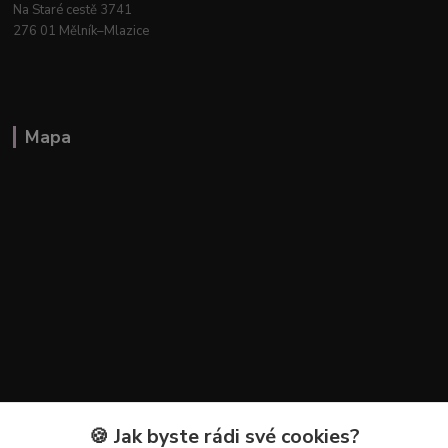
Na Staré cestě 3741
276 01 Mělník–Mlazice
Mapa
🍪 Jak byste rádi své cookies?
Kontakty