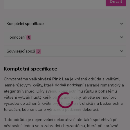
Detail
Kompletní specifikace
Hodnocení
0
Související zboží
3
Kompletní specifikace
Chryzantéma
velkokvětá Pink Lea
je krásná odrůda s velkými,
jemně růžovými květy, které dodají podzimní zahradě romantický a
elegantní vzhled. Díky svému kompaktnímu růstu a bohatému
větvení vytváří hustý keřík obsypaný květy. Skvěle se hodí pro
výsadbu do záhonů, květinových nádob i truhlíků na balkonech a
terasách, kde se stane výraznou podzimní dekorací.
Tato odrůda je nejen velmi dekorativní, ale také spolehlivá při
pěstování. Jedná se o zahradní chryzantému, která při správné