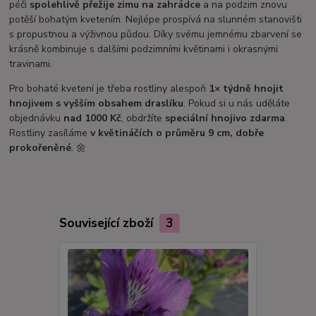
péči
spolehlivě přežije zimu na zahrádce
a na podzim znovu
potěší bohatým kvetením. Nejlépe prospívá na slunném stanovišti
s propustnou a výživnou půdou. Díky svému jemnému zbarvení se
krásně kombinuje s dalšími podzimními květinami i okrasnými
travinami.
Pro bohaté kvetení je třeba rostliny alespoň
1× týdně hnojit
hnojivem s vyšším obsahem draslíku
. Pokud si u nás uděláte
objednávku
nad 1000 Kč
, obdržíte
speciální hnojivo zdarma
.
Rostliny zasíláme
v květináčích o průměru 9 cm, dobře
prokořeněné
. 🌼
Související zboží
3