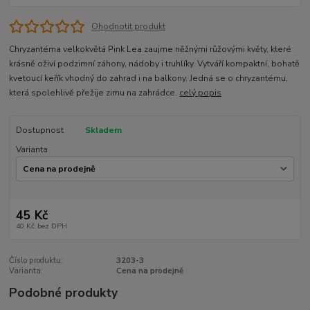
Ohodnotit produkt
Chryzantéma velkokvětá Pink Lea zaujme něžnými růžovými květy, které
krásně oživí podzimní záhony, nádoby i truhlíky. Vytváří kompaktní, bohatě
kvetoucí keřík vhodný do zahrad i na balkony. Jedná se o chryzantému,
která spolehlivě přežije zimu na zahrádce.
celý popis
Dostupnost
Skladem
Varianta
45 Kč
40 Kč
bez DPH
Číslo produktu:
3203-3
Varianta:
Cena na prodejně
Podobné produkty