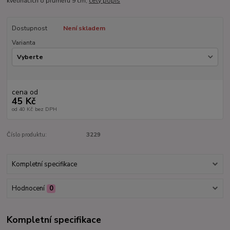
květináčích o průměru 9 cm,
celý popis
Dostupnost
Není skladem
Varianta
cena od
45 Kč
od
40 Kč
bez DPH
Číslo produktu:
3229
Kompletní specifikace
Hodnocení
0
Kompletní specifikace