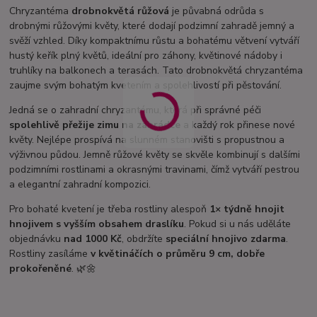
Chryzantéma
drobnokvětá růžová
je půvabná odrůda s
drobnými růžovými květy, které dodají podzimní zahradě jemný a
svěží vzhled. Díky kompaktnímu růstu a bohatému větvení vytváří
hustý keřík plný květů, ideální pro záhony, květinové nádoby i
truhlíky na balkonech a terasách. Tato drobnokvětá chryzantéma
zaujme svým bohatým kvetením a spolehlivostí při pěstování.
Jedná se o zahradní chryzantému, která při správné péči
spolehlivě přežije zimu na zahrádce
a každý rok přinese nové
květy. Nejlépe prospívá na slunném stanovišti s propustnou a
výživnou půdou. Jemně růžové květy se skvěle kombinují s dalšími
podzimními rostlinami a okrasnými travinami, čímž vytváří pestrou
a elegantní zahradní kompozici.
Pro bohaté kvetení je třeba rostliny alespoň
1× týdně hnojit
hnojivem s vyšším obsahem draslíku
. Pokud si u nás uděláte
objednávku
nad 1000 Kč
, obdržíte
speciální hnojivo zdarma
.
Rostliny zasíláme
v květináčích o průměru 9 cm, dobře
prokořeněné
. 🌿🌼