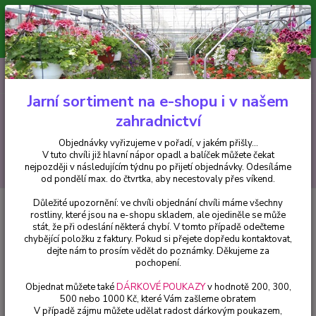
Minimální hodnota pro odeslání z e-shopu je 300 Kč.
V tuto chvíli již hlavní nápor objednávek opadl a balíček můžete čekat
nejpozději v následujícím týdnu po přijetí objednávky. Objednávky
vyřizujeme v pořadí, v jakém přišly...
0
ks
CZK
+420 602 223 614
za
0 Kč
Jarní sortiment na e-shopu i v našem
zahradnictví
Menu
Objednávky vyřizujeme v pořadí, v jakém přišly...
V tuto chvíli již hlavní nápor opadl a balíček můžete čekat
Hledat
nejpozději v následujícím týdnu po přijetí objednávky. Odesíláme
od pondělí max. do čtvrtka, aby necestovaly přes víkend.
Důležité upozornění: ve chvíli objednání chvíli máme všechny
Úvod
Chryzantémy
Chryzantéma -drobnokvětá růžová - 3229
rostliny, které jsou na e-shopu skladem, ale ojediněle se může
stát, že při odeslání některá chybí. V tomto případě odečteme
Chryzantéma -drobnokvětá
chybějící položku z faktury. Pokud si přejete dopředu kontaktovat,
růžová - 3229
dejte nám to prosím vědět do poznámky. Děkujeme za
pochopení.
Objednat můžete také
DÁRKOVÉ POUKAZY
v hodnotě 200, 300,
500 nebo 1000 Kč, které Vám zašleme obratem
V případě zájmu můžete udělat radost dárkovým poukazem,