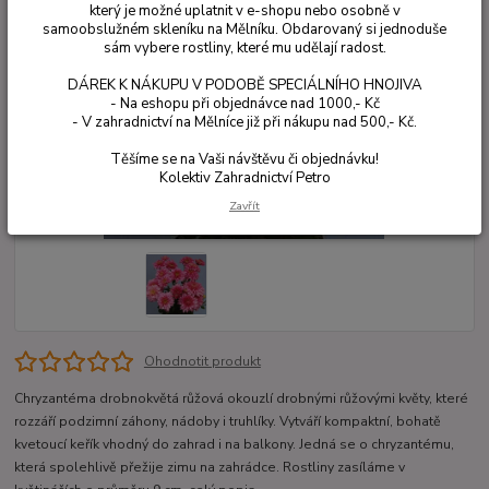
který je možné uplatnit v e-shopu nebo osobně v
samoobslužném skleníku na Mělníku. Obdarovaný si jednoduše
sám vybere rostliny, které mu udělají radost.
DÁREK K NÁKUPU V PODOBĚ SPECIÁLNÍHO HNOJIVA
- Na eshopu při objednávce nad 1000,- Kč
- V zahradnictví na Mělníce již při nákupu nad 500,- Kč.
Těšíme se na Vaši návštěvu či objednávku!
Kolektiv Zahradnictví Petro
Zavřít
Ohodnotit produkt
Chryzantéma drobnokvětá růžová okouzlí drobnými růžovými květy, které
rozzáří podzimní záhony, nádoby i truhlíky. Vytváří kompaktní, bohatě
kvetoucí keřík vhodný do zahrad i na balkony. Jedná se o chryzantému,
která spolehlivě přežije zimu na zahrádce. Rostliny zasíláme v