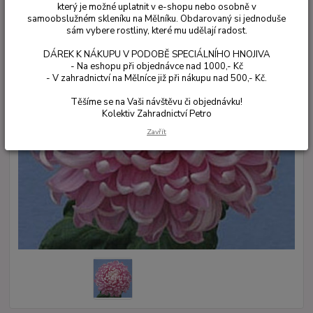
který je možné uplatnit v e-shopu nebo osobně v
samoobslužném skleníku na Mělníku. Obdarovaný si jednoduše
sám vybere rostliny, které mu udělají radost.
DÁREK K NÁKUPU V PODOBĚ SPECIÁLNÍHO HNOJIVA
- Na eshopu při objednávce nad 1000,- Kč
- V zahradnictví na Mělníce již při nákupu nad 500,- Kč.
Těšíme se na Vaši návštěvu či objednávku!
Kolektiv Zahradnictví Petro
Zavřít