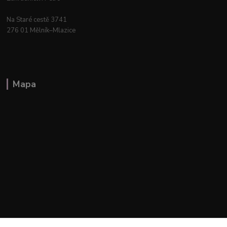
Na Staré cestě 3741
276 01 Mělník–Mlazice
Mapa