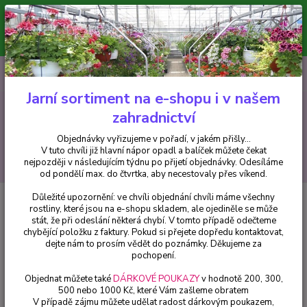
Minimální hodnota pro odeslání z e-shopu je 300 Kč.
V tuto chvíli již hlavní nápor objednávek opadl a balíček můžete čekat
nejpozději v následujícím týdnu po přijetí objednávky. Objednávky
vyřizujeme v pořadí, v jakém přišly...
0
ks
CZK
+420 602 223 614
za
0 Kč
Jarní sortiment na e-shopu i v našem
zahradnictví
Menu
Objednávky vyřizujeme v pořadí, v jakém přišly...
V tuto chvíli již hlavní nápor opadl a balíček můžete čekat
Hledat
nejpozději v následujícím týdnu po přijetí objednávky. Odesíláme
od pondělí max. do čtvrtka, aby necestovaly přes víkend.
Důležité upozornění: ve chvíli objednání chvíli máme všechny
Úvod
Chryzantémy
Chryzantéma velkokvětá, Pink Lea - 3203
rostliny, které jsou na e-shopu skladem, ale ojediněle se může
stát, že při odeslání některá chybí. V tomto případě odečteme
Chryzantéma velkokvětá, Pink
chybějící položku z faktury. Pokud si přejete dopředu kontaktovat,
Lea - 3203
dejte nám to prosím vědět do poznámky. Děkujeme za
pochopení.
Objednat můžete také
DÁRKOVÉ POUKAZY
v hodnotě 200, 300,
500 nebo 1000 Kč, které Vám zašleme obratem
V případě zájmu můžete udělat radost dárkovým poukazem,