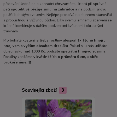
pěstování. Jedná se o zahradní chryzantému, která při správné
péči
spolehlivě přežije zimu na zahrádce
a na podzim znovu
potěší bohatým kvetením. Nejlépe prospívá na slunném stanovišti
s propustnou a výživnou půdou. Díky svému jemnému zbarvení se
krásně kombinuje s dalšími podzimními květinami i okrasnými
travinami.
Pro bohaté kvetení je třeba rostliny alespoň
1× týdně hnojit
hnojivem s vyšším obsahem draslíku
. Pokud si u nás uděláte
objednávku
nad 1000 Kč
, obdržíte
speciální hnojivo zdarma
.
Rostliny zasíláme
v květináčích o průměru 9 cm, dobře
prokořeněné
. 🌼
Související zboží
3