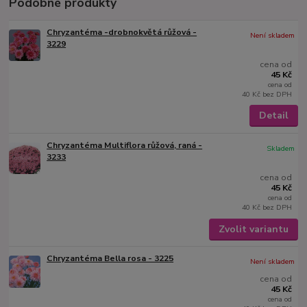
Podobné produkty
Chryzantéma -drobnokvětá růžová -
Není skladem
3229
cena od
45 Kč
cena od
40 Kč
bez DPH
Detail
Chryzantéma Multiflora růžová, raná -
Skladem
3233
cena od
45 Kč
cena od
40 Kč
bez DPH
Zvolit variantu
Chryzantéma Bella rosa - 3225
Není skladem
cena od
45 Kč
cena od