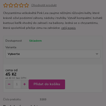
Ohodnotit produkt
Chryzantéma velkokvětá Pink Lea zaujme něžnými růžovými květy, které
krásně oživí podzimní záhony, nádoby i truhlíky. Vytváří kompaktní, bohatě
kvetoucí keřík vhodný do zahrad i na balkony. Jedná se o chryzantému,
která spolehlivě přežije zimu na zahrádce.
celý popis
Dostupnost
Skladem
Varianta
cena od
45 Kč
od
40 Kč
bez DPH
Přidat do košíku
Číslo produktu:
3203