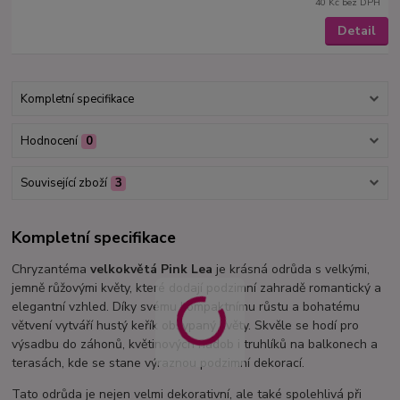
40 Kč
bez DPH
Detail
Kompletní specifikace
Hodnocení
0
Související zboží
3
Kompletní specifikace
Chryzantéma
velkokvětá Pink Lea
je krásná odrůda s velkými,
jemně růžovými květy, které dodají podzimní zahradě romantický a
elegantní vzhled. Díky svému kompaktnímu růstu a bohatému
větvení vytváří hustý keřík obsypaný květy. Skvěle se hodí pro
výsadbu do záhonů, květinových nádob i truhlíků na balkonech a
terasách, kde se stane výraznou podzimní dekorací.
Tato odrůda je nejen velmi dekorativní, ale také spolehlivá při