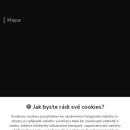
Mapa
🍪 Jak byste rádi své cookies?
Kontakty
Soubory cookies používáme ke správnému fungování našeho e-
+420 602 223 614
shopu a v případě vašeho souhlasu také ke sledování statistik o
webu, měření efektivity reklamních kampaní, zapamatování vašeho