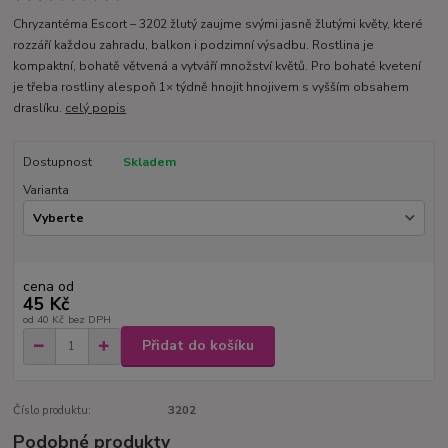
Chryzantéma Escort – 3202 žlutý zaujme svými jasně žlutými květy, které
rozzáří každou zahradu, balkon i podzimní výsadbu. Rostlina je
kompaktní, bohatě větvená a vytváří množství květů. Pro bohaté kvetení
je třeba rostliny alespoň 1× týdně hnojit hnojivem s vyšším obsahem
draslíku.
celý popis
Dostupnost
Skladem
Varianta
cena od
45 Kč
od
40 Kč
bez DPH
Přidat do košíku
Číslo produktu:
3202
Podobné produkty