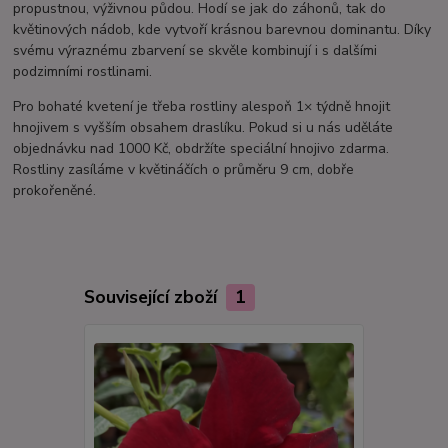
propustnou, výživnou půdou. Hodí se jak do záhonů, tak do
květinových nádob, kde vytvoří krásnou barevnou dominantu. Díky
svému výraznému zbarvení se skvěle kombinují i s dalšími
podzimními rostlinami.
Pro bohaté kvetení je třeba rostliny alespoň 1× týdně hnojit
hnojivem s vyšším obsahem draslíku. Pokud si u nás uděláte
objednávku nad 1000 Kč, obdržíte speciální hnojivo zdarma.
Rostliny zasíláme v květináčích o průměru 9 cm, dobře
prokořeněné.
Související zboží
1