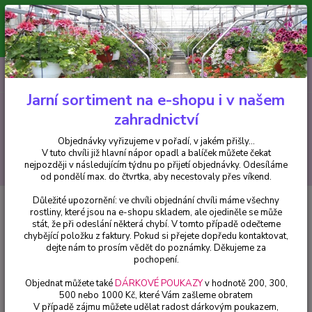
Minimální hodnota pro odeslání z e-shopu je 300 Kč.
V tuto chvíli již hlavní nápor objednávek opadl a balíček můžete čekat
nejpozději v následujícím týdnu po přijetí objednávky. Objednávky
vyřizujeme v pořadí, v jakém přišly...
0
ks
CZK
+420 602 223 614
za
0 Kč
Jarní sortiment na e-shopu i v našem
zahradnictví
Menu
Objednávky vyřizujeme v pořadí, v jakém přišly...
V tuto chvíli již hlavní nápor opadl a balíček můžete čekat
Hledat
nejpozději v následujícím týdnu po přijetí objednávky. Odesíláme
od pondělí max. do čtvrtka, aby necestovaly přes víkend.
Důležité upozornění: ve chvíli objednání chvíli máme všechny
Úvod
Chryzantémy
Chryzantéma Escort - 3202
rostliny, které jsou na e-shopu skladem, ale ojediněle se může
stát, že při odeslání některá chybí. V tomto případě odečteme
Chryzantéma Escort - 3202
chybějící položku z faktury. Pokud si přejete dopředu kontaktovat,
dejte nám to prosím vědět do poznámky. Děkujeme za
pochopení.
Objednat můžete také
DÁRKOVÉ POUKAZY
v hodnotě 200, 300,
500 nebo 1000 Kč, které Vám zašleme obratem
V případě zájmu můžete udělat radost dárkovým poukazem,