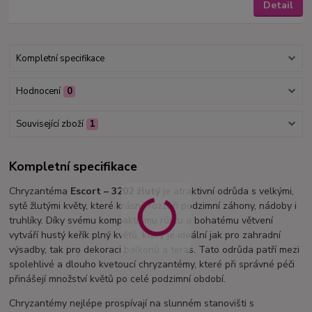
Detail
Kompletní specifikace
Hodnocení
0
Související zboží
1
Kompletní specifikace
Chryzantéma
Escort – 3202 žlutý
je atraktivní odrůda s velkými,
sytě žlutými květy, které krásně rozzáří podzimní záhony, nádoby i
truhlíky. Díky svému kompaktnímu růstu a bohatému větvení
vytváří hustý keřík plný květů, který je ideální jak pro zahradní
výsadby, tak pro dekoraci balkonů a teras. Tato odrůda patří mezi
spolehlivé a dlouho kvetoucí chryzantémy, které při správné péči
přinášejí množství květů po celé podzimní období.
Chryzantémy nejlépe prospívají na slunném stanovišti s