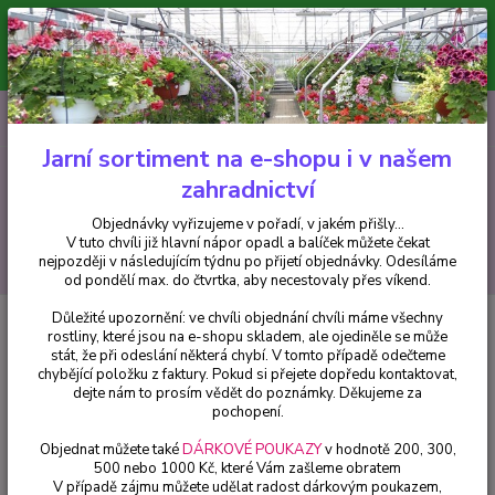
Minimální hodnota pro odeslání z e-shopu je 300 Kč.
V tuto chvíli již hlavní nápor objednávek opadl a balíček můžete čekat
nejpozději v následujícím týdnu po přijetí objednávky. Objednávky
vyřizujeme v pořadí, v jakém přišly...
0
ks
CZK
+420 602 223 614
za
0 Kč
Jarní sortiment na e-shopu i v našem
zahradnictví
Menu
Objednávky vyřizujeme v pořadí, v jakém přišly...
V tuto chvíli již hlavní nápor opadl a balíček můžete čekat
Hledat
nejpozději v následujícím týdnu po přijetí objednávky. Odesíláme
od pondělí max. do čtvrtka, aby necestovaly přes víkend.
Důležité upozornění: ve chvíli objednání chvíli máme všechny
Úvod
Chryzantémy
Chryzantém Blanka žlutá - 3205
rostliny, které jsou na e-shopu skladem, ale ojediněle se může
stát, že při odeslání některá chybí. V tomto případě odečteme
Chryzantém Blanka žlutá - 3205
chybějící položku z faktury. Pokud si přejete dopředu kontaktovat,
dejte nám to prosím vědět do poznámky. Děkujeme za
pochopení.
Objednat můžete také
DÁRKOVÉ POUKAZY
v hodnotě 200, 300,
500 nebo 1000 Kč, které Vám zašleme obratem
V případě zájmu můžete udělat radost dárkovým poukazem,