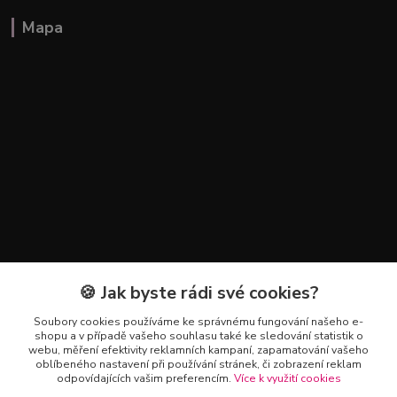
Mapa
🍪 Jak byste rádi své cookies?
Kontakty
Soubory cookies používáme ke správnému fungování našeho e-
+420 602 223 614
shopu a v případě vašeho souhlasu také ke sledování statistik o
webu, měření efektivity reklamních kampaní, zapamatování vašeho
oblíbeného nastavení při používání stránek, či zobrazení reklam
info@zahradnictvipetro.cz
odpovídajících vašim preferencím.
Více k využití cookies