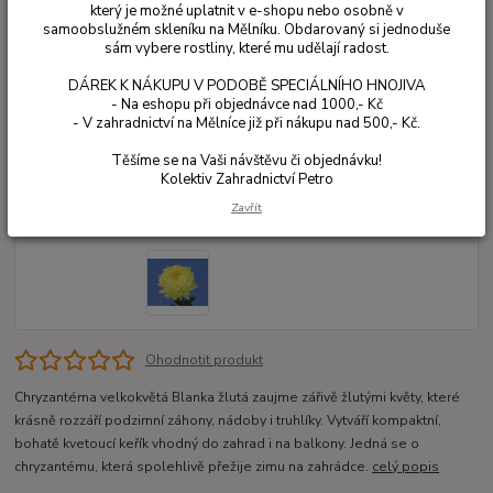
který je možné uplatnit v e-shopu nebo osobně v
samoobslužném skleníku na Mělníku. Obdarovaný si jednoduše
sám vybere rostliny, které mu udělají radost.
DÁREK K NÁKUPU V PODOBĚ SPECIÁLNÍHO HNOJIVA
- Na eshopu při objednávce nad 1000,- Kč
- V zahradnictví na Mělníce již při nákupu nad 500,- Kč.
Těšíme se na Vaši návštěvu či objednávku!
Kolektiv Zahradnictví Petro
Zavřít
Ohodnotit produkt
Chryzantéma velkokvětá Blanka žlutá zaujme zářivě žlutými květy, které
krásně rozzáří podzimní záhony, nádoby i truhlíky. Vytváří kompaktní,
bohatě kvetoucí keřík vhodný do zahrad i na balkony. Jedná se o
chryzantému, která spolehlivě přežije zimu na zahrádce.
celý popis