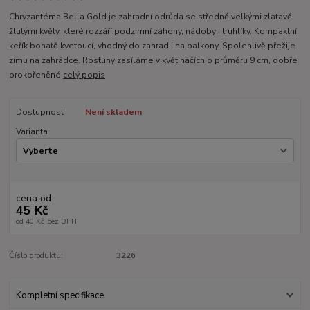
Chryzantéma Bella Gold je zahradní odrůda se středně velkými zlatavě
žlutými květy, které rozzáří podzimní záhony, nádoby i truhlíky. Kompaktní
keřík bohatě kvetoucí, vhodný do zahrad i na balkony. Spolehlivě přežije
zimu na zahrádce. Rostliny zasíláme v květináčích o průměru 9 cm, dobře
prokořeněné
celý popis
Dostupnost
Není skladem
Varianta
cena od
45 Kč
od
40 Kč
bez DPH
Číslo produktu:
3226
Kompletní specifikace