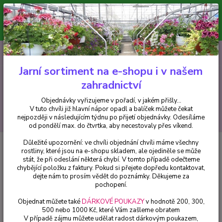
Minimální hodnota pro odeslání z e-shopu je 300 Kč.
V tuto chvíli již hlavní nápor objednávek opadl a balíček můžete čekat
nejpozději v následujícím týdnu po přijetí objednávky. Objednávky
vyřizujeme v pořadí, v jakém přišly...
0
ks
CZK
+420 602 223 614
za
0 Kč
Jarní sortiment na e-shopu i v našem
zahradnictví
Menu
Objednávky vyřizujeme v pořadí, v jakém přišly...
V tuto chvíli již hlavní nápor opadl a balíček můžete čekat
Hledat
nejpozději v následujícím týdnu po přijetí objednávky. Odesíláme
od pondělí max. do čtvrtka, aby necestovaly přes víkend.
Důležité upozornění: ve chvíli objednání chvíli máme všechny
Úvod
Chryzantémy
Chryzantéma Bella Gold - 3226
rostliny, které jsou na e-shopu skladem, ale ojediněle se může
stát, že při odeslání některá chybí. V tomto případě odečteme
Chryzantéma Bella Gold - 3226
chybějící položku z faktury. Pokud si přejete dopředu kontaktovat,
dejte nám to prosím vědět do poznámky. Děkujeme za
pochopení.
Objednat můžete také
DÁRKOVÉ POUKAZY
v hodnotě 200, 300,
500 nebo 1000 Kč, které Vám zašleme obratem
V případě zájmu můžete udělat radost dárkovým poukazem,