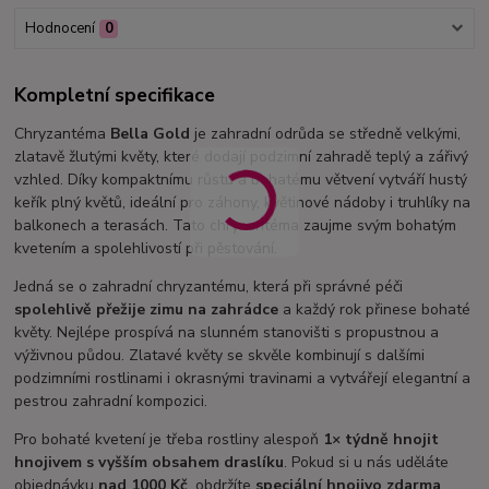
Hodnocení
0
Kompletní specifikace
Chryzantéma
Bella Gold
je zahradní odrůda se středně velkými,
zlatavě žlutými květy, které dodají podzimní zahradě teplý a zářivý
vzhled. Díky kompaktnímu růstu a bohatému větvení vytváří hustý
keřík plný květů, ideální pro záhony, květinové nádoby i truhlíky na
balkonech a terasách. Tato chryzantéma zaujme svým bohatým
kvetením a spolehlivostí při pěstování.
Jedná se o zahradní chryzantému, která při správné péči
spolehlivě přežije zimu na zahrádce
a každý rok přinese bohaté
květy. Nejlépe prospívá na slunném stanovišti s propustnou a
výživnou půdou. Zlatavé květy se skvěle kombinují s dalšími
podzimními rostlinami i okrasnými travinami a vytvářejí elegantní a
pestrou zahradní kompozici.
Pro bohaté kvetení je třeba rostliny alespoň
1× týdně hnojit
hnojivem s vyšším obsahem draslíku
. Pokud si u nás uděláte
objednávku
nad 1000 Kč
, obdržíte
speciální hnojivo zdarma
.