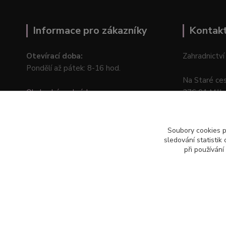
Informace pro zákazníky
Kontak
Otevírací doba:
Zahradnictví
Pondělí až pátek: 8-16 hod.
Na Staré ce
Obchodní podmínky
276 01 Měln
Online odstoupení od kupní smlouvy
Soubory cookies 
sledování statisti
při používání