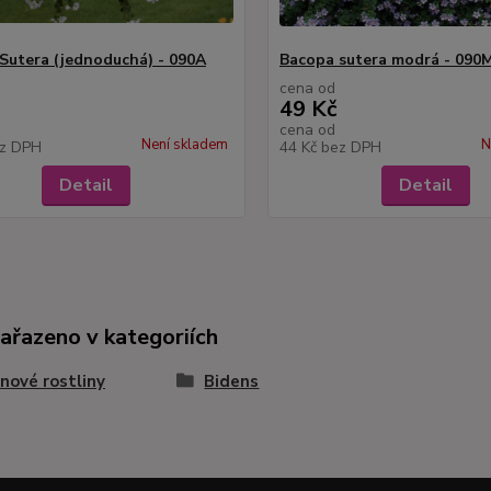
Sutera (jednoduchá) - 090A
Bacopa sutera modrá - 090
cena od
49 Kč
cena od
Není skladem
N
z DPH
44 Kč
bez DPH
Detail
Detail
zařazeno v kategoriích
nové rostliny
Bidens