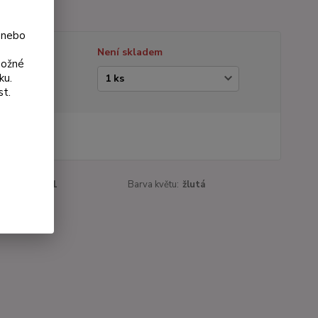
 nebo
tupnost
Není skladem
možné
ku.
ianta
st.
 Kč
Kč
bez DPH
roduktu:
50-1
Barva květu:
žlutá
a:
1 ks