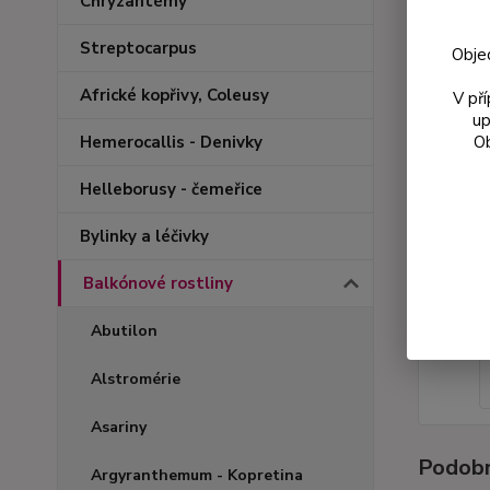
Chryzantémy
Streptocarpus
Obje
Africké kopřivy, Coleusy
V př
up
Ob
Hemerocallis - Denivky
Helleborusy - čemeřice
Bylinky a léčivky
Balkónové rostliny
Abutilon
Alstromérie
Asariny
Podobn
Argyranthemum - Kopretina