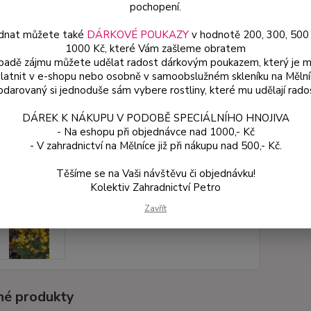
popis
pochopení.
dnat můžete také
DÁRKOVÉ POUKAZY
v hodnotě 200, 300, 500
1000 Kč, které Vám zašleme obratem
Dos
ípadě zájmu můžete udělat radost dárkovým poukazem, který je 
latnit v e-shopu nebo osobně v samoobslužném skleníku na Mělní
Var
darovaný si jednoduše sám vybere rostliny, které mu udělají rado
DÁREK K NÁKUPU V PODOBĚ SPECIÁLNÍHO HNOJIVA
59
- Na eshopu při objednávce nad 1000,- Kč
53 
- V zahradnictví na Mělníce již při nákupu nad 500,- Kč.
Těšíme se na Vaši návštěvu či objednávku!
Číslo p
Kolektiv Zahradnictví Petro
Variant
Zavřít
é produkty