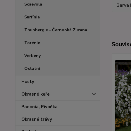
Scaevola
Barva 
Surfínie
Thunbergie - Černooká Zuzana
Torénie
Souvise
Verbeny
Ostatní
Hosty
Okrasné keře
Paeonia, Pivoňka
Okrasné trávy