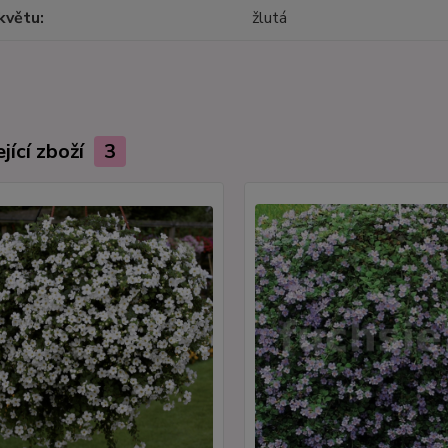
květu
žlutá
jící zboží
3