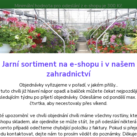
Minimální hodnota pro odeslání z e-shopu je 300 Kč.
íček můžete čekat nejpozději v následujícím týdnu po přijetí objedná
atalog
Poradna
Kontakty
Nevíte
Hledat
+420
Jarní sortiment na e-shopu i v našem
alkónové rostliny
Bidens-žlutý- balkongold - 1 ks
zahradnictví
ns-žlutý- balkongold - 1 ks
Objednávky vyřizujeme v pořadí, v jakém přišly...
 tuto chvíli již hlavní nápor opadl a balíček můžete čekat nejpozději
sledujícím týdnu po přijetí objednávky. Odesíláme od pondělí max.
čtvrtka, aby necestovaly přes víkend.
Bidens
té upozornění: ve chvíli objednání chvíli máme všechny rostliny, kte
žlutými
shopu skladem, ale ojediněle se může stát, že při odeslání některá 
pravid
tomto případě odečteme chybějící položku z faktury. Pokud si přej
v květ
du kontaktovat, dejte nám to prosím vědět do poznámky. Děkuj