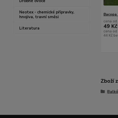
Drobné ovoce
Neotex - chemické přípravky,
Bacopa 
hnojiva, travní směsi
cena od
49 Kč
Literatura
cena od
44 Kč
be
Zboží 
Balkó