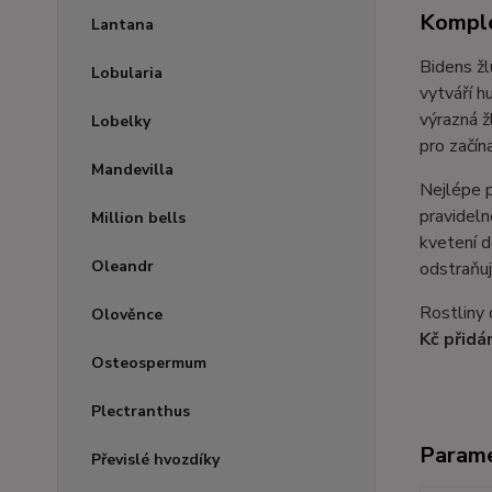
Komple
Lantana
Bidens žl
Lobularia
vytváří h
výrazná ž
Lobelky
pro začína
Mandevilla
Nejlépe p
pravideln
Million bells
kvetení d
Oleandr
odstraňuj
Rostliny 
Olověnce
Kč přidá
Osteospermum
Plectranthus
Param
Převislé hvozdíky