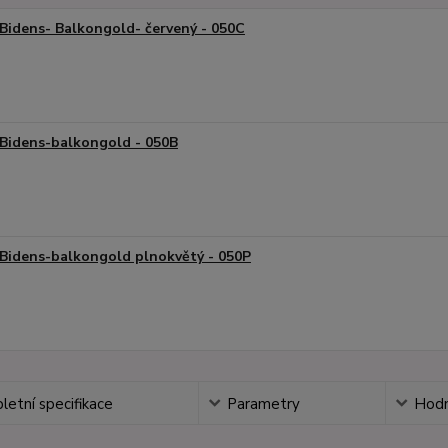
Bidens- Balkongold- červený - 050C
Bidens-balkongold - 050B
Bidens-balkongold plnokvětý - 050P
etní specifikace
Parametry
Hodn