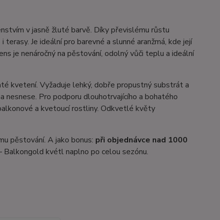
nstvím v jasně žluté barvě. Díky převislému růstu
 terasy. Je ideální pro barevné a slunné aranžmá, kde její
ens je nenáročný na pěstování, odolný vůči teplu a ideální
té kvetení. Vyžaduje lehký, dobře propustný substrát a
na nesnese. Pro podporu dlouhotrvajícího a bohatého
balkonové a kvetoucí rostliny. Odkvetlé květy
mu pěstování. A jako bonus:
při objednávce nad 1000
 – Balkongold kvétl naplno po celou sezónu.