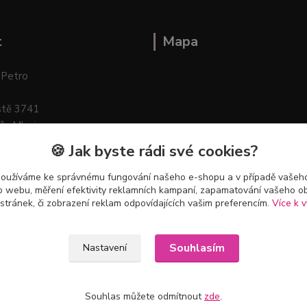
t
Mapa
 Petro
stě 3741
ík–Mlazice
🍪 Jak byste rádi své cookies?
používáme ke správnému fungování našeho e-shopu a v případě vašeho
k o webu, měření efektivity reklamních kampaní, zapamatování vašeho o
 stránek, či zobrazení reklam odpovídajících vašim preferencím.
Více k v
Souhlasím
Nastavení
Souhlas můžete odmítnout
zde
.