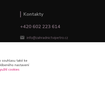
Kontakty
+420 602 223 614
info@zahradnictvipetro.cz
 souhlasu také ke
blíbeného nastavení
yužití cookies
Vytvořeno na
Eshop-rychle.cz