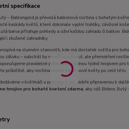
tní specifikace
utý – Balkongold je převislá balkonová rostlina s bohatým květe
usté kaskády květů, které dokonale vyplní truhlíky, závěsné koše i
lutá barva přitahuje pohledy a oživí každou zahradu či balkon. Bid
jící i zkušené zahradníky.
rospívá na slunném stanovišti, kde má dostatek světla pro boha
ou zálivku – substrát by neměl vyschnout, ale přemokření rostli
oporučujeme pravidelné přihnojování jednou týdně hnojivem pro 
te průběžně, aby rostlina mohla tvořit nové květy po celé léto.
dodáváme v květináči o průměru 9 cm, dobře připravenou k další
me hnojivo pro bohaté kvetení zdarma
, aby váš Bidens žlutý
etry