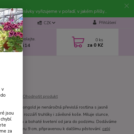
vky. Objednávky vyřizujeme v pořadí, v jakém přišly...
Přihlášení
CZK
 si rady? Zavolejte.
0
ks
za
0 Kč
 602 223 614
 v
 do
Ohodnotit produkt
 žlutý – Balkongold je nenáročná převislá rostlina s jasně
ré jsou
 květy, která rozzáří truhlíky i závěsné koše. Miluje slunce,
chybí.
elnou zálivku a bohaté kvetení od jara do podzimu. Dodáváme
ete
ináči o průměru 9 cm, připravenou k dalšímu pěstování.
celý
eme za