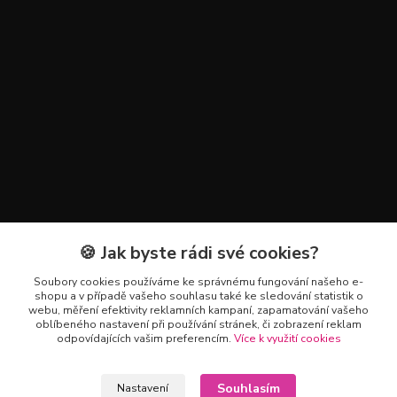
🍪 Jak byste rádi své cookies?
Kontakty
Soubory cookies používáme ke správnému fungování našeho e-
+420 602 223 614
shopu a v případě vašeho souhlasu také ke sledování statistik o
webu, měření efektivity reklamních kampaní, zapamatování vašeho
oblíbeného nastavení při používání stránek, či zobrazení reklam
info@zahradnictvipetro.cz
odpovídajících vašim preferencím.
Více k využití cookies
Souhlasím
Nastavení