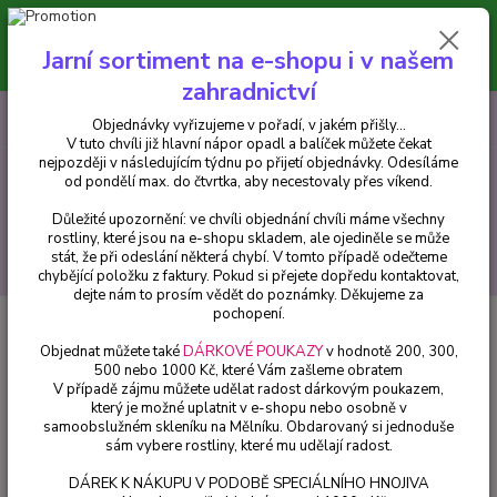
Minimální hodnota pro odeslání z e-shopu je 300 Kč.
V tuto chvíli již hlavní nápor objednávek opadl a balíček můžete čekat
Jarní sortiment na e-shopu i v našem
nejpozději v následujícím týdnu po přijetí objednávky. Objednávky
vyřizujeme v pořadí, v jakém přišly...
zahradnictví
0
ks
CZK
+420 602 223 614
Objednávky vyřizujeme v pořadí, v jakém přišly...
za
0 Kč
V tuto chvíli již hlavní nápor opadl a balíček můžete čekat
nejpozději v následujícím týdnu po přijetí objednávky. Odesíláme
od pondělí max. do čtvrtka, aby necestovaly přes víkend.
Menu
Důležité upozornění: ve chvíli objednání chvíli máme všechny
rostliny, které jsou na e-shopu skladem, ale ojediněle se může
stát, že při odeslání některá chybí. V tomto případě odečteme
Hledat
chybějící položku z faktury. Pokud si přejete dopředu kontaktovat,
dejte nám to prosím vědět do poznámky. Děkujeme za
pochopení.
Úvod
Balkónové rostliny
Bacopa sutera růžová - 090R
Objednat můžete také
DÁRKOVÉ POUKAZY
v hodnotě 200, 300,
Bacopa sutera růžová - 090R
500 nebo 1000 Kč, které Vám zašleme obratem
V případě zájmu můžete udělat radost dárkovým poukazem,
který je možné uplatnit v e-shopu nebo osobně v
samoobslužném skleníku na Mělníku. Obdarovaný si jednoduše
sám vybere rostliny, které mu udělají radost.
DÁREK K NÁKUPU V PODOBĚ SPECIÁLNÍHO HNOJIVA