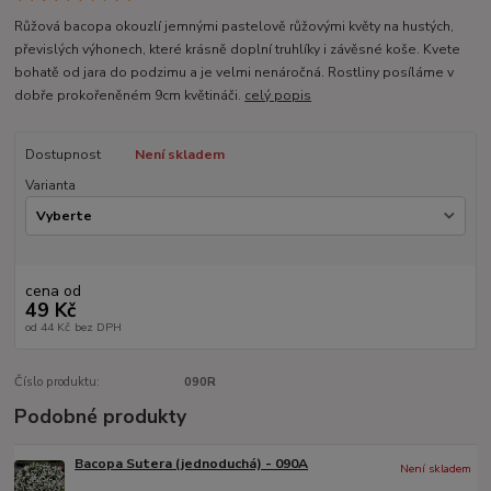
Růžová bacopa okouzlí jemnými pastelově růžovými květy na hustých,
převislých výhonech, které krásně doplní truhlíky i závěsné koše. Kvete
bohatě od jara do podzimu a je velmi nenáročná. Rostliny posíláme v
dobře prokořeněném 9cm květináči.
celý popis
Dostupnost
Není skladem
Varianta
cena od
49 Kč
od
44 Kč
bez DPH
Číslo produktu:
090R
Podobné produkty
Bacopa Sutera (jednoduchá) - 090A
Není skladem