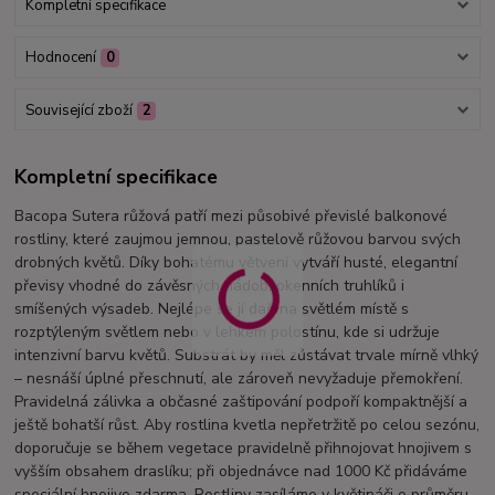
Kompletní specifikace
Hodnocení
0
Související zboží
2
Kompletní specifikace
Bacopa Sutera růžová patří mezi působivé převislé balkonové
rostliny, které zaujmou jemnou, pastelově růžovou barvou svých
drobných květů. Díky bohatému větvení vytváří husté, elegantní
převisy vhodné do závěsných nádob, okenních truhlíků i
smíšených výsadeb. Nejlépe se jí daří na světlém místě s
rozptýleným světlem nebo v lehkém polostínu, kde si udržuje
intenzivní barvu květů. Substrát by měl zůstávat trvale mírně vlhký
– nesnáší úplné přeschnutí, ale zároveň nevyžaduje přemokření.
Pravidelná zálivka a občasné zaštipování podpoří kompaktnější a
ještě bohatší růst. Aby rostlina kvetla nepřetržitě po celou sezónu,
doporučuje se během vegetace pravidelně přihnojovat hnojivem s
vyšším obsahem draslíku; při objednávce nad 1000 Kč přidáváme
speciální hnojivo zdarma. Rostliny zasíláme v květináči o průměru