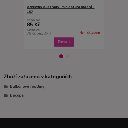
Acnistus Australis- minidatura modrá -
157
Acnistus Au
cena od
cena od
85 Kč
85 Kč
cena od
cena od
Není skladem
76 Kč
bez DPH
76 Kč
bez D
Detail
Zboží zařazeno v kategoriích
Balkónové rostliny
Bacopa