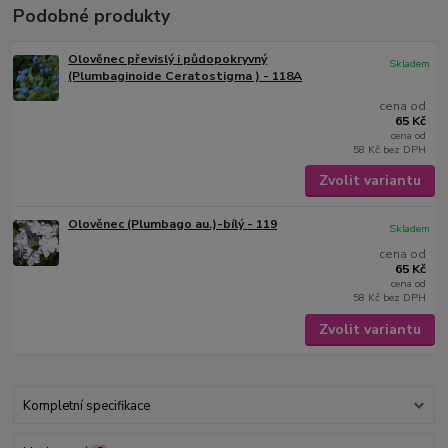
Podobné produkty
Olověnec převislý i půdopokryvný
Skladem
(Plumbaginoide Ceratostigma ) - 118A
cena od
65 Kč
cena od
58 Kč
bez DPH
Zvolit variantu
Olověnec (Plumbago au.)-bílý - 119
Skladem
cena od
65 Kč
cena od
58 Kč
bez DPH
Zvolit variantu
Kompletní specifikace