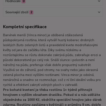
Hodnocení
0
Související zboží
2
Kompletní specifikace
Barvínek menší (Vinca minor) je oblíbená stálezelená
půdopokryvná rostlina, která vytváří hustý koberec drobných
lesklých žluto zelených listů a pravidelně kvete modrofialovými
květy od jara do začátku léta. Díky svému nízkému a
rozrůstajícímu se růstu dokonale zakrývá půdu, zabraňuje erozi a
působí dekorativně po celý rok. Snáší slunce i polostín a není
náročný na půdu, preferuje však dobře propustný substrát.
Využívá se do záhonů, pod stromy, na svahy nebo jako okrasná
zelená plocha mezi vyššími rostlinami. Vinca minor je odolná,
nenáročná a snadno se rozmnožuje, což z ní činí ideální volbu pro
rychlé a efektivní zakrytí volných ploch v zahradě.
Pro bohaté kvetení je třeba rostlinu 1× týdně přihnojit
hnojivem s vyšším obsahem draslíku. Pokud si u nás uděláte
objednávku za 1000 Kč, obdržíte speciální hnojivo jako dárek
zdarma. Rostliny zasíláme v květináči o průměru 9 cm, dobře