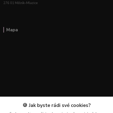
276 01 Mělník–Mlazice
Mapa
🍪 Jak byste rádi své cookies?
Kontakty