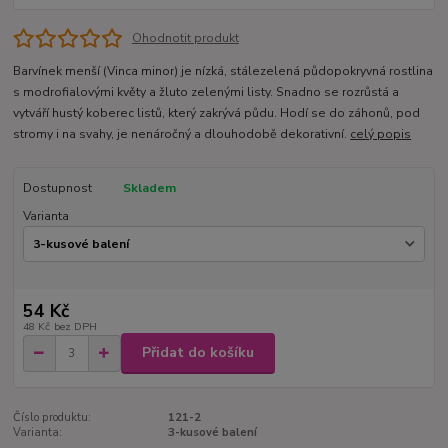
Ohodnotit produkt
Barvínek menší (Vinca minor) je nízká, stálezelená půdopokryvná rostlina
s modrofialovými květy a žluto zelenými listy. Snadno se rozrůstá a
vytváří hustý koberec listů, který zakrývá půdu. Hodí se do záhonů, pod
stromy i na svahy, je nenáročný a dlouhodobě dekorativní.
celý popis
Dostupnost
Skladem
Varianta
54 Kč
48 Kč
bez DPH
Přidat do košíku
Číslo produktu:
121-2
Varianta:
3-kusové balení