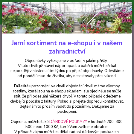
Minimální hodnota pro odeslání z e-shopu je 300 Kč.
V tuto chvíli již hlavní nápor objednávek opadl a balíček můžete čekat
nejpozději v následujícím týdnu po přijetí objednávky. Objednávky
vyřizujeme v pořadí, v jakém přišly...
0
ks
CZK
+420 602 223 614
za
0 Kč
Jarní sortiment na e-shopu i v našem
zahradnictví
Menu
Objednávky vyřizujeme v pořadí, v jakém přišly...
V tuto chvíli již hlavní nápor opadl a balíček můžete čekat
Hledat
nejpozději v následujícím týdnu po přijetí objednávky. Odesíláme
od pondělí max. do čtvrtka, aby necestovaly přes víkend.
Důležité upozornění: ve chvíli objednání chvíli máme všechny
Úvod
Balkónové rostliny
Barvínek menší-Vinca minor - cena za kus v 3-
rostliny, které jsou na e-shopu skladem, ale ojediněle se může
kusovém balení
stát, že při odeslání některá chybí. V tomto případě odečteme
chybějící položku z faktury. Pokud si přejete dopředu kontaktovat,
Barvínek menší-Vinca minor -
dejte nám to prosím vědět do poznámky. Děkujeme za
cena za kus v 3-kusovém balení
pochopení.
Objednat můžete také
DÁRKOVÉ POUKAZY
v hodnotě 200, 300,
500 nebo 1000 Kč, které Vám zašleme obratem
V případě zájmu můžete udělat radost dárkovým poukazem,