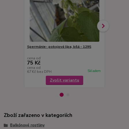
Spermánie- pokojová lípa, bílá - 129S
Abutilon žlu
lipka) - 126
cena od
cena od
75 Kč
75 Kč
cena od
cena od
Skladem
67 Kč
bez DPH
67 Kč
bez D
Zvolit variantu
Zboží zařazeno v kategoriích
Balkónové rostliny