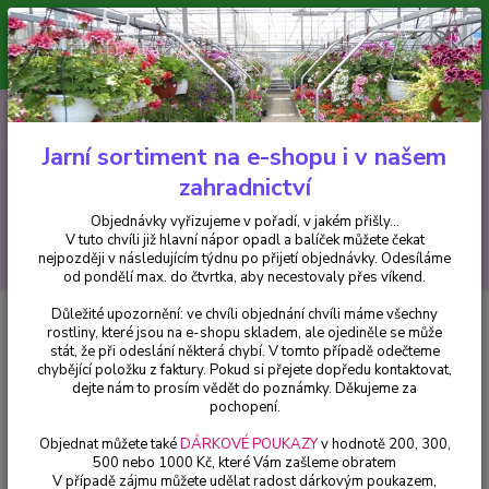
Minimální hodnota pro odeslání z e-shopu je 300 Kč.
V tuto chvíli již hlavní nápor objednávek opadl a balíček můžete čekat
nejpozději v následujícím týdnu po přijetí objednávky. Objednávky
vyřizujeme v pořadí, v jakém přišly...
0
ks
CZK
+420 602 223 614
za
0 Kč
Jarní sortiment na e-shopu i v našem
zahradnictví
Menu
Objednávky vyřizujeme v pořadí, v jakém přišly...
V tuto chvíli již hlavní nápor opadl a balíček můžete čekat
Hledat
nejpozději v následujícím týdnu po přijetí objednávky. Odesíláme
od pondělí max. do čtvrtka, aby necestovaly přes víkend.
Důležité upozornění: ve chvíli objednání chvíli máme všechny
Úvod
Balkónové rostliny
Olověnec převislý i půdopokryvný
rostliny, které jsou na e-shopu skladem, ale ojediněle se může
(Plumbaginoide Ceratostigma ) - 118A
stát, že při odeslání některá chybí. V tomto případě odečteme
chybějící položku z faktury. Pokud si přejete dopředu kontaktovat,
Olověnec převislý i půdopokryvný
dejte nám to prosím vědět do poznámky. Děkujeme za
(Plumbaginoide Ceratostigma ) -
pochopení.
118A
Objednat můžete také
DÁRKOVÉ POUKAZY
v hodnotě 200, 300,
500 nebo 1000 Kč, které Vám zašleme obratem
V případě zájmu můžete udělat radost dárkovým poukazem,