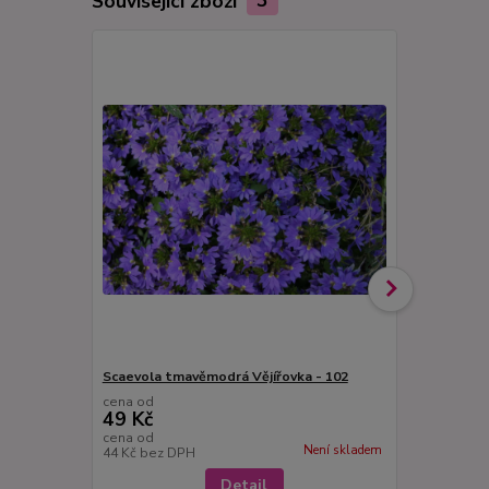
Související zboží
3
Scaevola tmavěmodrá Vějířovka - 102
Scaevola bíl
cena od
cena od
49 Kč
49 Kč
cena od
cena od
Není skladem
44 Kč
bez DPH
44 Kč
bez D
Detail