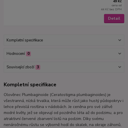
49 Kč
cena od
44 Kč
bez DPH
Detail
Kompletní specifikace
Hodnocení
0
Související zboží
3
Kompletní specifikace
Olověnec Plumbaginoide (Ceratostigma plumbaginoides) je
všestranná, nízká trvalka, která může růst jako hustý půdopokryv i
lehce převislá rostlina v nádobách. Je ceněna pro své zářivě
modré květy, jež se objevují od pozdního léta až do podzimu, a pro
atraktivní červené zbarvení listů na podzim. Díky svému
nenáročnému růstu se výborně hodí do skalek, na okraje záhonů,