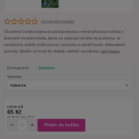
Ohodnotit produkt
Olověnec Ceratostigma je půdopokryvná i mírně převislá rostlina s
krásnými modrými květy, které se objevují od léta do podzimu. Je
nenáročný, dobře snáší slunce i polostín a vytváří husté, dekorativní
porosty. Skvěle se hodí do skalek, nádob i na záhony.
celý popis
Dostupnost
Skladem
Varianta
cena od
65 Kč
od
58 Kč
bez DPH
Přidat do košíku