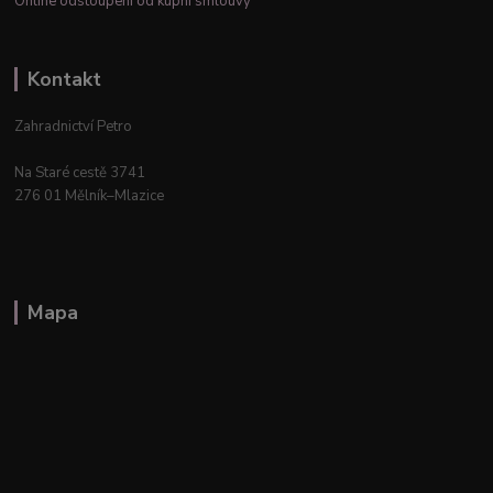
Online odstoupení od kupní smlouvy
Kontakt
Zahradnictví Petro
Na Staré cestě 3741
276 01 Mělník–Mlazice
Mapa