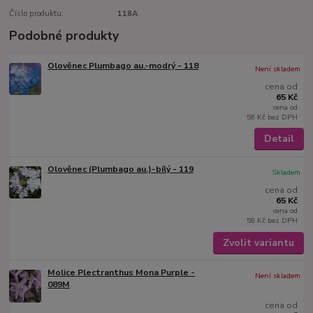
Číslo produktu:
118A
Podobné produkty
Olověnec Plumbago au.-modrý - 118
Není skladem
cena od
65 Kč
cena od
58 Kč
bez DPH
Detail
Olověnec (Plumbago au.)-bílý - 119
Skladem
cena od
65 Kč
cena od
58 Kč
bez DPH
Zvolit variantu
Molice Plectranthus Mona Purple -
Není skladem
089M
cena od