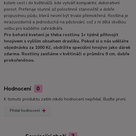
kolem cest i do květináčů, kde vytváří kompaktní, dekorativní
porost. Preferuje slunné až polostinné stanoviště a dobře
propustnou půdu, která nesmí být trvale přemokřená. Rostlina je
mrazuvzdorná a jednoduchá na pěstování, což z ní dělá skvělou
volbu pro každého zahrádkáře.
Pro bohaté kvetení je třeba rostlinu 1× týdně přihnojit
hnojivem s vyšším obsahem draslíku. Pokud si u nás uděláte
objednávku za 1000 Kč, obdržíte speciální hnojivo jako dárek
zdarma. Rostliny zasíláme v květináči o průměru 9 cm, dobře
prokořeněnou.
Hodnocení
0
K tomuto produktu zatím nikdo hodnocení nepřidal. Buďte první.
Přidat hodnocení