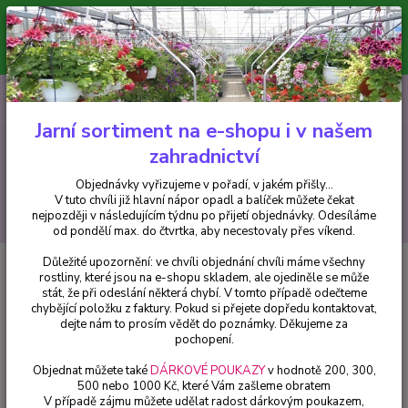
Minimální hodnota pro odeslání z e-shopu je 300 Kč.
V tuto chvíli již hlavní nápor objednávek opadl a balíček můžete čekat
nejpozději v následujícím týdnu po přijetí objednávky. Objednávky
vyřizujeme v pořadí, v jakém přišly...
0
ks
CZK
+420 602 223 614
za
0 Kč
Jarní sortiment na e-shopu i v našem
zahradnictví
Menu
Objednávky vyřizujeme v pořadí, v jakém přišly...
V tuto chvíli již hlavní nápor opadl a balíček můžete čekat
Hledat
nejpozději v následujícím týdnu po přijetí objednávky. Odesíláme
od pondělí max. do čtvrtka, aby necestovaly přes víkend.
Důležité upozornění: ve chvíli objednání chvíli máme všechny
Úvod
Pelargonie
Angeleyes - Bella Donna - růžovo-červená - cena za kus
rostliny, které jsou na e-shopu skladem, ale ojediněle se může
v 3-kusovém balení
stát, že při odeslání některá chybí. V tomto případě odečteme
chybějící položku z faktury. Pokud si přejete dopředu kontaktovat,
Angeleyes - Bella Donna -
dejte nám to prosím vědět do poznámky. Děkujeme za
růžovo-červená - cena za kus v 3-
pochopení.
kusovém balení
Objednat můžete také
DÁRKOVÉ POUKAZY
v hodnotě 200, 300,
500 nebo 1000 Kč, které Vám zašleme obratem
V případě zájmu můžete udělat radost dárkovým poukazem,