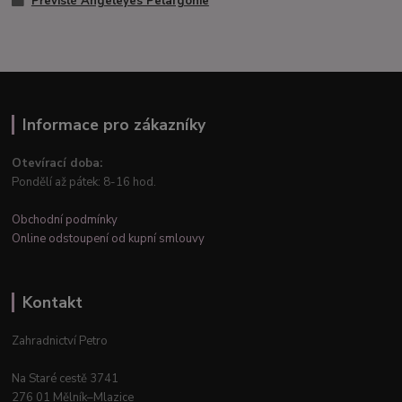
Převislé Angeleyes Pelargónie
Informace pro zákazníky
Otevírací doba:
Pondělí až pátek: 8-16 hod.
Obchodní podmínky
Online odstoupení od kupní smlouvy
Kontakt
Zahradnictví Petro
Na Staré cestě 3741
276 01 Mělník–Mlazice