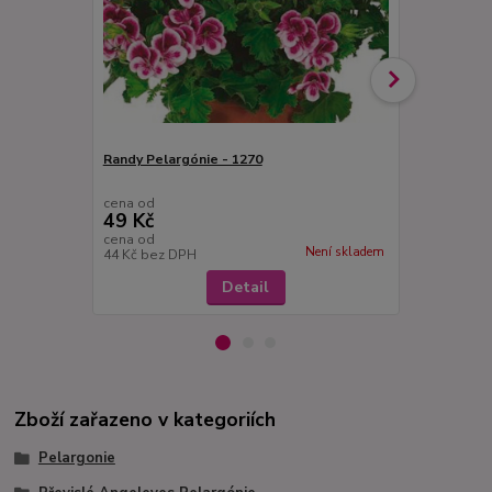
Randy Pelargónie - 1270
Pelargónie 
cena od
cena od
49 Kč
49 Kč
cena od
cena od
Není skladem
44 Kč
bez DPH
44 Kč
bez D
Detail
Zboží zařazeno v kategoriích
Pelargonie