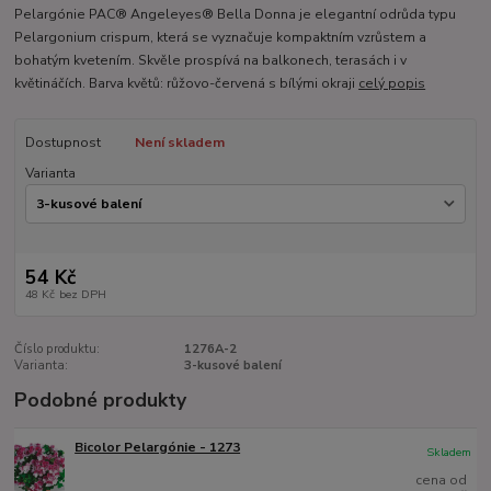
Pelargónie PAC® Angeleyes® Bella Donna je elegantní odrůda typu
Pelargonium crispum, která se vyznačuje kompaktním vzrůstem a
bohatým kvetením. Skvěle prospívá na balkonech, terasách i v
květináčích. Barva květů: růžovo-červená s bílými okraji
celý popis
Dostupnost
Není skladem
Varianta
54 Kč
48 Kč
bez DPH
Číslo produktu:
1276A-2
Varianta:
3-kusové balení
Podobné produkty
Bicolor Pelargónie - 1273
Skladem
cena od