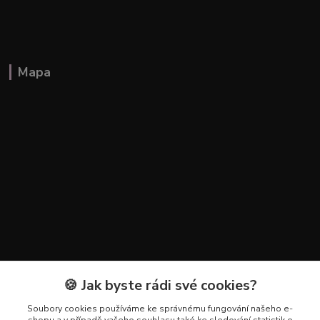
Mapa
🍪 Jak byste rádi své cookies?
Kontakty
Soubory cookies používáme ke správnému fungování našeho e-
+420 602 223 614