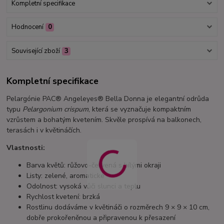
Kompletní specifikace
Hodnocení
0
Související zboží
3
Kompletní specifikace
Pelargónie PAC® Angeleyes® Bella Donna je elegantní odrůda
typu
Pelargonium crispum
, která se vyznačuje kompaktním
vzrůstem a bohatým kvetením. Skvěle prospívá na balkonech,
terasách i v květináčích.
Vlastnosti:
Barva květů: růžovo-červená s bílými okraji
Listy: zelené, aromatické
Odolnost: vysoká vůči slunci a teplu
Rychlost kvetení: brzká
Rostlinu dodáváme v květináči o rozměrech 9 × 9 × 10 cm,
dobře prokořeněnou a připravenou k přesazení