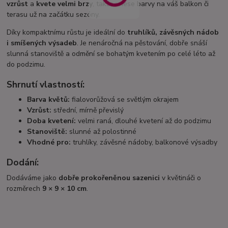
vzrůst
a
kvete velmi brzy
, takže vnese barvy na váš balkon či
terasu už na začátku sezóny.
Díky kompaktnímu růstu je ideální do
truhlíků, závěsných nádob
i smíšených výsadeb
. Je nenáročná na pěstování, dobře snáší
slunná stanoviště a odmění se bohatým kvetením po celé léto až
do podzimu.
Shrnutí vlastností:
Barva květů:
fialovorůžová se světlým okrajem
Vzrůst:
střední, mírně převislý
Doba kvetení:
velmi raná, dlouhé kvetení až do podzimu
Stanoviště:
slunné až polostinné
Vhodné pro:
truhlíky, závěsné nádoby, balkonové výsadby
Dodání:
Dodáváme jako
dobře prokořeněnou sazenici
v květináči o
rozměrech
9 × 9 × 10 cm
.