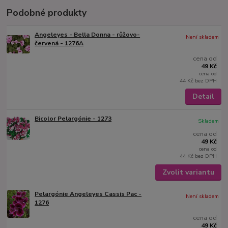
Podobné produkty
Angeleyes - Bella Donna - růžovo-
Není skladem
červená - 1276A
cena od
49 Kč
cena od
44 Kč
bez DPH
Detail
Bicolor Pelargónie - 1273
Skladem
cena od
49 Kč
cena od
44 Kč
bez DPH
Zvolit variantu
Pelargónie Angeleyes Cassis Pac -
Není skladem
1276
cena od
49 Kč