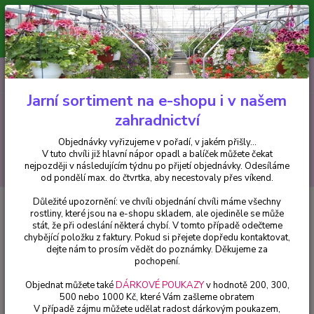
Minimální hodnota pro odeslání z e-shopu je 300 Kč.
V tuto chvíli již hlavní nápor objednávek opadl a balíček můžete čekat
nejpozději v následujícím týdnu po přijetí objednávky. Objednávky
vyřizujeme v pořadí, v jakém přišly...
0
ks
CZK
+420 602 223 614
za
0 Kč
Jarní sortiment na e-shopu i v našem
zahradnictví
Menu
Objednávky vyřizujeme v pořadí, v jakém přišly...
V tuto chvíli již hlavní nápor opadl a balíček můžete čekat
Hledat
nejpozději v následujícím týdnu po přijetí objednávky. Odesíláme
od pondělí max. do čtvrtka, aby necestovaly přes víkend.
Důležité upozornění: ve chvíli objednání chvíli máme všechny
Úvod
Pelargonie
Pelargónie Viola Angeleyes - 1272
rostliny, které jsou na e-shopu skladem, ale ojediněle se může
stát, že při odeslání některá chybí. V tomto případě odečteme
Pelargónie Viola Angeleyes -
chybějící položku z faktury. Pokud si přejete dopředu kontaktovat,
1272
dejte nám to prosím vědět do poznámky. Děkujeme za
pochopení.
Objednat můžete také
DÁRKOVÉ POUKAZY
v hodnotě 200, 300,
500 nebo 1000 Kč, které Vám zašleme obratem
V případě zájmu můžete udělat radost dárkovým poukazem,