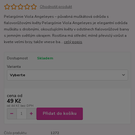
Ohodnotit produkt
Pelargónie Viola Angeleyes – půvabná muškátová odrůda s
fialovorůžovými květy Pelargónie Viola Angeleyes je elegantní odrůda
muškátu s drobnými, okouzlujícími květy v odstínech fialovorůžové barvy
s jemným světlým okrajem. Rostlina má střední, mírně převislý vzrůst a
kvete velmi brzy, takže vnese ba...
celý popis
Dostupnost
Skladem
Varianta
cena od
49 Kč
od
44 Kč
bez DPH
Přidat do košíku
Číslo produktu:
1272