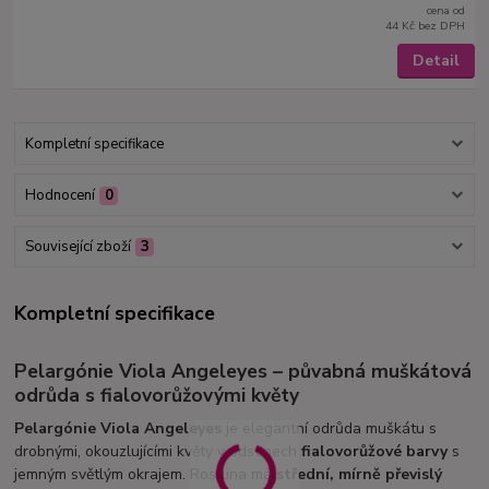
cena od
44 Kč
bez DPH
Detail
Kompletní specifikace
Hodnocení
0
Související zboží
3
Kompletní specifikace
Pelargónie Viola Angeleyes – půvabná muškátová
odrůda s fialovorůžovými květy
Pelargónie Viola Angeleyes
je elegantní odrůda muškátu s
drobnými, okouzlujícími květy v odstínech
fialovorůžové barvy
s
jemným světlým okrajem. Rostlina má
střední, mírně převislý