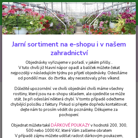
Minimální hodnota pro odeslání z e-shopu je 300 Kč.
V tuto chvíli již hlavní nápor objednávek opadl a balíček můžete čekat
nejpozději v následujícím týdnu po přijetí objednávky. Objednávky
vyřizujeme v pořadí, v jakém přišly...
0
ks
CZK
+420 602 223 614
za
0 Kč
Jarní sortiment na e-shopu i v našem
zahradnictví
Menu
Objednávky vyřizujeme v pořadí, v jakém přišly...
V tuto chvíli již hlavní nápor opadl a balíček můžete čekat
Hledat
nejpozději v následujícím týdnu po přijetí objednávky. Odesíláme
od pondělí max. do čtvrtka, aby necestovaly přes víkend.
Důležité upozornění: ve chvíli objednání chvíli máme všechny
Úvod
Pelargonie
Bicolor Pelargónie - 1273
rostliny, které jsou na e-shopu skladem, ale ojediněle se může
stát, že při odeslání některá chybí. V tomto případě odečteme
Bicolor Pelargónie - 1273
chybějící položku z faktury. Pokud si přejete dopředu kontaktovat,
dejte nám to prosím vědět do poznámky. Děkujeme za
pochopení.
Objednat můžete také
DÁRKOVÉ POUKAZY
v hodnotě 200, 300,
500 nebo 1000 Kč, které Vám zašleme obratem
V případě zájmu můžete udělat radost dárkovým poukazem,