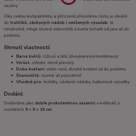
sezóny.
Díky svému kompaktnímu a přirozeně převislému růstu je ideální
do
truhlíků, závěsných nádob i smíšených výsadeb
. Je
nenáročná, miluje slunná stanoviště a kvete bohatě od jara až do
podzimu.
Shrnutí vlastností:
Barva květů:
růžová a bílá (dvoubarevná kombinace)
Vzrůst:
střední, mírně převislý
Doba kvetení:
velmi raná, dlouhé kvetení až do podzimu
Stanoviště:
slunné až polostinné
Vhodné pro:
truhlíky, závěsné nádoby, balkonové výsadby
Dodání:
Dodáváme jako
dobře prokořeněnou sazenici
v květináči o
rozměrech
9 × 9 × 10 cm
.