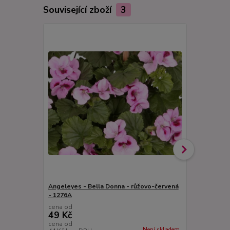
Související zboží
3
Angeleyes - Bella Donna - růžovo-červená
Pelargonie A
- 1276A
cena od
cena od
49 Kč
49 Kč
cena od
cena od
Není skladem