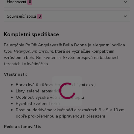
Hodnocení
0
Související zboží
3
Kompletní specifikace
Pelargónie PAC® Angeleyes® Bella Donna je elegantní odrůda
typu
Pelargonium crispum
, která se vyznačuje kompaktním
vzrůstem a bohatým kvetením. Skvěle prospívá na balkonech,
terasách i v květináčích.
Vlastnosti:
Barva květů: růžovo-červená s bílými okraji
Listy: zelené, aromatické
Odolnost: vysoká vůči slunci a teplu
Rychlost kvetení: brzká
Rostlinu dodáváme v květináči o rozměrech 9 × 9 × 10 cm,
dobře prokořeněnou a připravenou k přesazení
Péče a stanoviště: