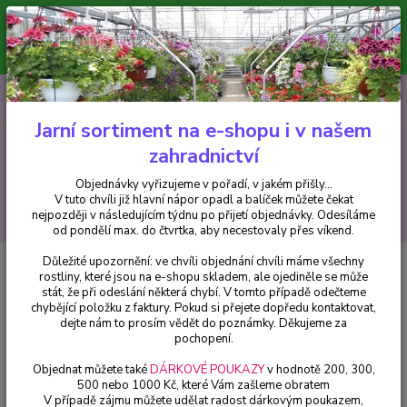
Minimální hodnota pro odeslání z e-shopu je 300 Kč.
V tuto chvíli již hlavní nápor objednávek opadl a balíček můžete čekat
nejpozději v následujícím týdnu po přijetí objednávky. Objednávky
vyřizujeme v pořadí, v jakém přišly...
0
ks
CZK
+420 602 223 614
za
0 Kč
Jarní sortiment na e-shopu i v našem
zahradnictví
Menu
Objednávky vyřizujeme v pořadí, v jakém přišly...
V tuto chvíli již hlavní nápor opadl a balíček můžete čekat
Hledat
nejpozději v následujícím týdnu po přijetí objednávky. Odesíláme
od pondělí max. do čtvrtka, aby necestovaly přes víkend.
Důležité upozornění: ve chvíli objednání chvíli máme všechny
Úvod
Pelargonie
Angeleyes - Bella Donna - růžovo-červená - 1 ks
rostliny, které jsou na e-shopu skladem, ale ojediněle se může
stát, že při odeslání některá chybí. V tomto případě odečteme
Angeleyes - Bella Donna -
chybějící položku z faktury. Pokud si přejete dopředu kontaktovat,
růžovo-červená - 1 ks
dejte nám to prosím vědět do poznámky. Děkujeme za
pochopení.
Objednat můžete také
DÁRKOVÉ POUKAZY
v hodnotě 200, 300,
500 nebo 1000 Kč, které Vám zašleme obratem
V případě zájmu můžete udělat radost dárkovým poukazem,