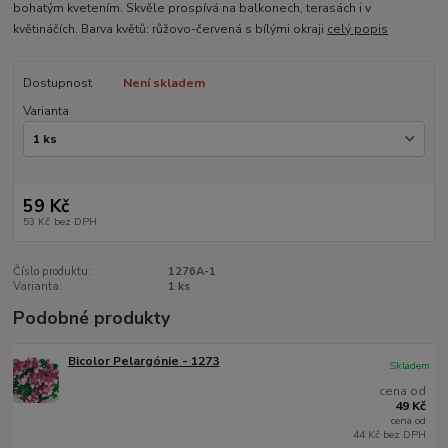
bohatým kvetením. Skvěle prospívá na balkonech, terasách i v
květináčích. Barva květů: růžovo-červená s bílými okraji
celý popis
Dostupnost
Není skladem
Varianta
59 Kč
53 Kč
bez DPH
Číslo produktu:
1276A-1
Varianta:
1 ks
Podobné produkty
Bicolor Pelargónie - 1273
Skladem
cena od
49 Kč
cena od
44 Kč
bez DPH