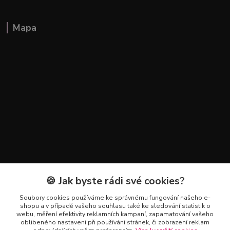
Mapa
🍪 Jak byste rádi své cookies?
Kontakty
Soubory cookies používáme ke správnému fungování našeho e-
+420 602 223 614
shopu a v případě vašeho souhlasu také ke sledování statistik o
webu, měření efektivity reklamních kampaní, zapamatování vašeho
oblíbeného nastavení při používání stránek, či zobrazení reklam
info@zahradnictvipetro.cz