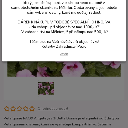
který je možné uplatnit v e-shopu nebo osobně v
samoobslužném skleníku na Mělníku. Obdarovaný si jednoduše
sám vybere rostliny, které mu udělají radost.
DÁREK K NÁKUPU V PODOBĚ SPECIÁLNÍHO HNOJIVA
- Na eshopu při objednávce nad 1000,- Kč
- V zahradnictví na Mělníce již při nákupu nad 500,- Kč.
Těšíme se na Vaši návštěvu či objednávku!
Kolektiv Zahradnictví Petro
Zavřít
Ohodnotit produkt
Pelargónie PAC® Angeleyes® Bella Donna je elegantní odrůda typu
Pelargonium crispum, která se vyznačuje kompaktním vzrůstem a