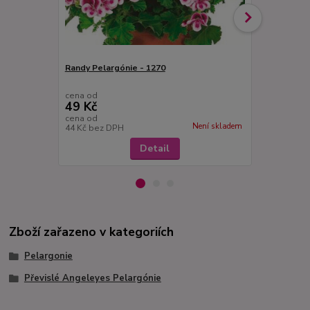
Randy Pelargónie - 1270
Pelargónie 
cena od
cena od
49 Kč
49 Kč
cena od
cena od
Není skladem
44 Kč
bez DPH
44 Kč
bez D
Detail
Zboží zařazeno v kategoriích
Pelargonie
Převislé Angeleyes Pelargónie