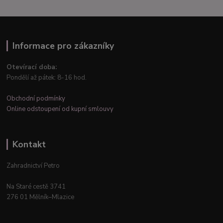
Informace pro zákazníky
Otevírací doba:
Pondělí až pátek: 8-16 hod.
Obchodní podmínky
Online odstoupení od kupní smlouvy
Kontakt
Zahradnictví Petro
Na Staré cestě 3741
276 01 Mělník–Mlazice