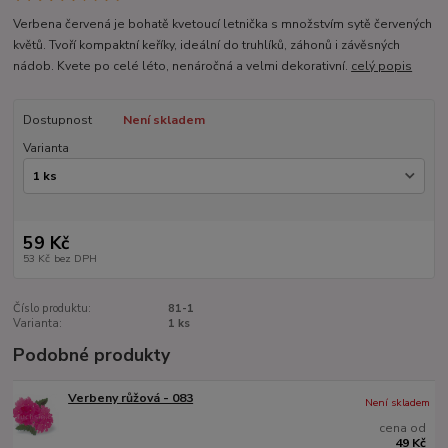
Verbena červená je bohatě kvetoucí letnička s množstvím sytě červených
květů. Tvoří kompaktní keříky, ideální do truhlíků, záhonů i závěsných
nádob. Kvete po celé léto, nenáročná a velmi dekorativní.
celý popis
Dostupnost
Není skladem
Varianta
59 Kč
53 Kč
bez DPH
Číslo produktu:
81-1
Varianta:
1 ks
Podobné produkty
Verbeny růžová - 083
Není skladem
cena od
49 Kč