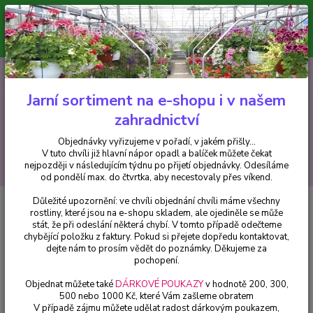
Minimální hodnota pro odeslání z e-shopu je 300 Kč.
V tuto chvíli již hlavní nápor objednávek opadl a balíček můžete čekat
nejpozději v následujícím týdnu po přijetí objednávky. Objednávky
vyřizujeme v pořadí, v jakém přišly...
0
ks
CZK
+420 602 223 614
za
0 Kč
Jarní sortiment na e-shopu i v našem
zahradnictví
Menu
Objednávky vyřizujeme v pořadí, v jakém přišly...
V tuto chvíli již hlavní nápor opadl a balíček můžete čekat
Hledat
nejpozději v následujícím týdnu po přijetí objednávky. Odesíláme
od pondělí max. do čtvrtka, aby necestovaly přes víkend.
Důležité upozornění: ve chvíli objednání chvíli máme všechny
Úvod
Balkónové rostliny
Verbeny červená - 1 ks
rostliny, které jsou na e-shopu skladem, ale ojediněle se může
stát, že při odeslání některá chybí. V tomto případě odečteme
Verbeny červená - 1 ks
chybějící položku z faktury. Pokud si přejete dopředu kontaktovat,
dejte nám to prosím vědět do poznámky. Děkujeme za
pochopení.
Objednat můžete také
DÁRKOVÉ POUKAZY
v hodnotě 200, 300,
500 nebo 1000 Kč, které Vám zašleme obratem
V případě zájmu můžete udělat radost dárkovým poukazem,