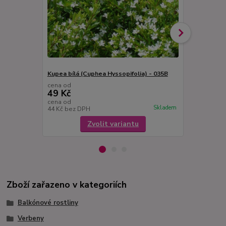
Kupea bílá (Cuphea Hyssopifolia) - 035B
Kupea fialov
cena od
cena od
49 Kč
49 Kč
cena od
cena od
Skladem
44 Kč
bez DPH
44 Kč
bez D
Zvolit variantu
Zboží zařazeno v kategoriích
Balkónové rostliny
Verbeny