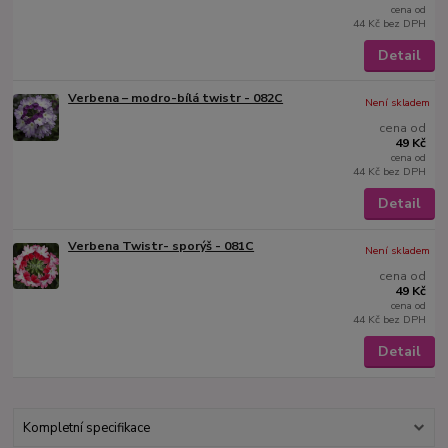
cena od
44 Kč
bez DPH
Detail
Verbena – modro-bílá twistr - 082C
Není skladem
cena od
49 Kč
cena od
44 Kč
bez DPH
Detail
Verbena Twistr- sporýš - 081C
Není skladem
cena od
49 Kč
cena od
44 Kč
bez DPH
Detail
Kompletní specifikace