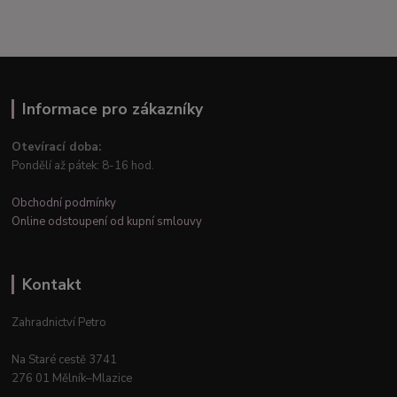
Informace pro zákazníky
Otevírací doba:
Pondělí až pátek: 8-16 hod.
Obchodní podmínky
Online odstoupení od kupní smlouvy
Kontakt
Zahradnictví Petro
Na Staré cestě 3741
276 01 Mělník–Mlazice