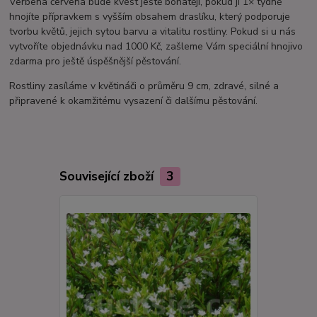
Verbena červená bude kvést ještě bohatěji, pokud ji 1× týdně
hnojíte přípravkem s vyšším obsahem draslíku, který podporuje
tvorbu květů, jejich sytou barvu a vitalitu rostliny. Pokud si u nás
vytvoříte objednávku nad 1000 Kč, zašleme Vám speciální hnojivo
zdarma pro ještě úspěšnější pěstování.
Rostliny zasíláme v květináči o průměru 9 cm, zdravé, silné a
připravené k okamžitému vysazení či dalšímu pěstování.
Související zboží
3