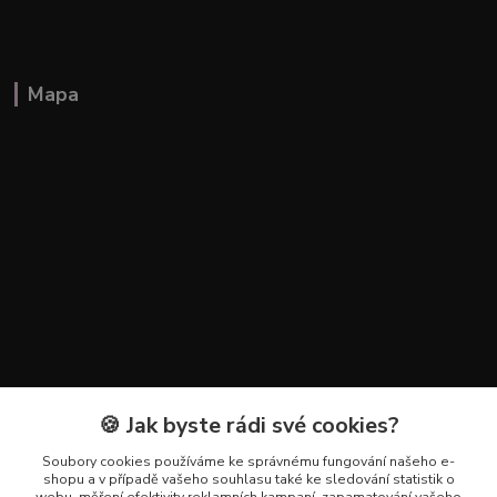
Mapa
🍪 Jak byste rádi své cookies?
Kontakty
Soubory cookies používáme ke správnému fungování našeho e-
+420 602 223 614
shopu a v případě vašeho souhlasu také ke sledování statistik o