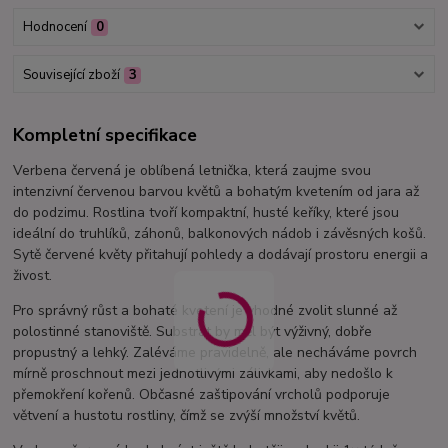
Hodnocení
0
Související zboží
3
Kompletní specifikace
Verbena červená je oblíbená letnička, která zaujme svou
intenzivní červenou barvou květů a bohatým kvetením od jara až
do podzimu. Rostlina tvoří kompaktní, husté keříky, které jsou
ideální do truhlíků, záhonů, balkonových nádob i závěsných košů.
Sytě červené květy přitahují pohledy a dodávají prostoru energii a
živost.
Pro správný růst a bohaté kvetení je vhodné zvolit slunné až
polostinné stanoviště. Substrát by měl být výživný, dobře
propustný a lehký. Zaléváme pravidelně, ale necháváme povrch
mírně proschnout mezi jednotlivými zálivkami, aby nedošlo k
přemokření kořenů. Občasné zaštipování vrcholů podporuje
větvení a hustotu rostliny, čímž se zvýší množství květů.