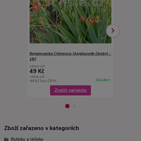
Belamcanda Chinensis (Angínovník čínsky) -
Bazalka pos
167
cena od
cena od
49 Kč
49 Kč
cena od
cena od
Skladem
44 Kč
bez DPH
44 Kč
bez D
Zvolit variantu
Zboží zařazeno v kategoriích
Bylinky a léčivky