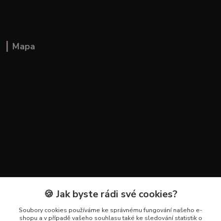
Mapa
🍪 Jak byste rádi své cookies?
Kontakty
Soubory cookies používáme ke správnému fungování našeho e-
+420 602 223 614
shopu a v případě vašeho souhlasu také ke sledování statistik o