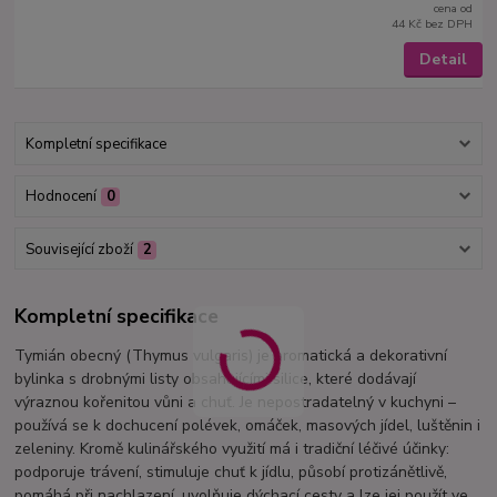
cena od
44 Kč
bez DPH
Detail
Kompletní specifikace
Hodnocení
0
Související zboží
2
Kompletní specifikace
Tymián obecný (Thymus vulgaris) je aromatická a dekorativní
bylinka s drobnými listy obsahujícími silice, které dodávají
výraznou kořenitou vůni a chuť. Je nepostradatelný v kuchyni –
používá se k dochucení polévek, omáček, masových jídel, luštěnin i
zeleniny. Kromě kulinářského využití má i tradiční léčivé účinky:
podporuje trávení, stimuluje chuť k jídlu, působí protizánětlivě,
pomáhá při nachlazení, uvolňuje dýchací cesty a lze jej použít ve