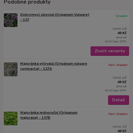
Podobné produkty
Dobromysl obecná (Origanum Vulgare)
Skladem
- 137
cena od
49 Kč
cena od
44 Kč
bez DPH
Zvolit variantu
Majoránka vytrvalá (Origánum vulgare
Není skladem
compacta) - 137A
cena od
49 Kč
cena od
44 Kč
bez DPH
Detail
Majoránka jednoroční (Origanum
Není skladem
majorana) - 137B
cena od
49 Kč