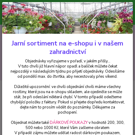
Minimální hodnota pro odeslání z e-shopu je 300 Kč.
V tuto chvíli již hlavní nápor objednávek opadl a balíček můžete čekat
nejpozději v následujícím týdnu po přijetí objednávky. Objednávky
vyřizujeme v pořadí, v jakém přišly...
0
ks
CZK
+420 602 223 614
za
0 Kč
Jarní sortiment na e-shopu i v našem
zahradnictví
Menu
Objednávky vyřizujeme v pořadí, v jakém přišly...
V tuto chvíli již hlavní nápor opadl a balíček můžete čekat
Hledat
nejpozději v následujícím týdnu po přijetí objednávky. Odesíláme
od pondělí max. do čtvrtka, aby necestovaly přes víkend.
Důležité upozornění: ve chvíli objednání chvíli máme všechny
Úvod
Bylinky a léčivky
Tymián obecný (Thymus Vulgaris) - cena za kus
rostliny, které jsou na e-shopu skladem, ale ojediněle se může
v 3-kusovém balení
stát, že při odeslání některá chybí. V tomto případě odečteme
chybějící položku z faktury. Pokud si přejete dopředu kontaktovat,
Tymián obecný (Thymus
dejte nám to prosím vědět do poznámky. Děkujeme za
Vulgaris) - cena za kus v 3-
pochopení.
kusovém balení
Objednat můžete také
DÁRKOVÉ POUKAZY
v hodnotě 200, 300,
500 nebo 1000 Kč, které Vám zašleme obratem
V případě zájmu můžete udělat radost dárkovým poukazem,