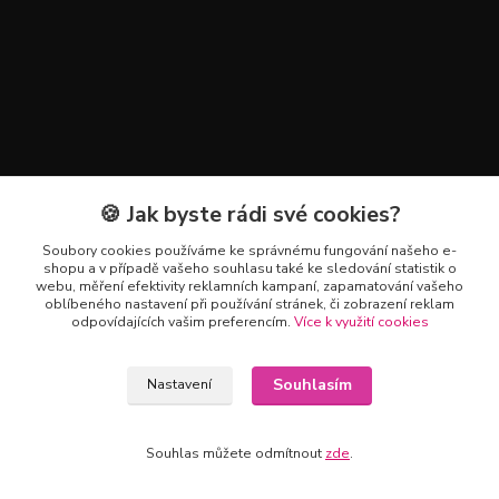
🍪 Jak byste rádi své cookies?
Kontakty
Soubory cookies používáme ke správnému fungování našeho e-
+420 602 223 614
shopu a v případě vašeho souhlasu také ke sledování statistik o
webu, měření efektivity reklamních kampaní, zapamatování vašeho
oblíbeného nastavení při používání stránek, či zobrazení reklam
info@zahradnictvipetro.cz
odpovídajících vašim preferencím.
Více k využití cookies
Souhlasím
Nastavení
Souhlas můžete odmítnout
zde
.
Vytvořeno na
Eshop-rychle.cz