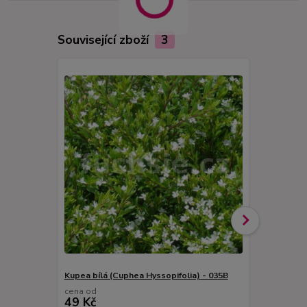
Související zboží
3
Kupea bílá (Cuphea Hyssopifolia) - 035B
Kupea fialov
cena od
cena od
49 Kč
49 Kč