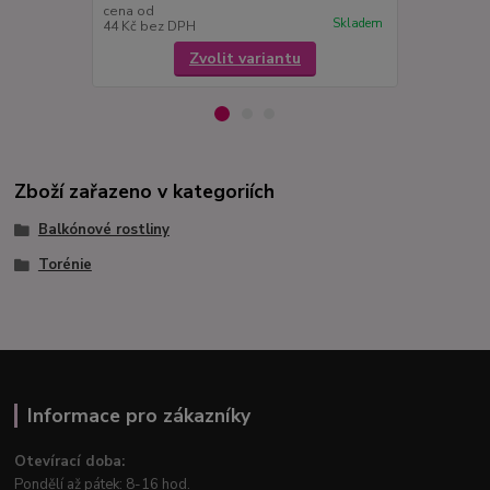
cena od
cena od
Skladem
44 Kč
bez DPH
44 Kč
bez D
Zvolit variantu
Zboží zařazeno v kategoriích
Balkónové rostliny
Torénie
Informace pro zákazníky
Otevírací doba:
Pondělí až pátek: 8-16 hod.