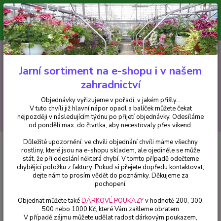
Minimální hodnota pro odeslání z e-shopu je 300 Kč.
V tuto chvíli již hlavní nápor objednávek opadl a balíček můžete čekat
nejpozději v následujícím týdnu po přijetí objednávky. Objednávky
vyřizujeme v pořadí, v jakém přišly...
0
ks
CZK
+420 602 223 614
za
0 Kč
Jarní sortiment na e-shopu i v našem
zahradnictví
Menu
Objednávky vyřizujeme v pořadí, v jakém přišly...
V tuto chvíli již hlavní nápor opadl a balíček můžete čekat
Hledat
nejpozději v následujícím týdnu po přijetí objednávky. Odesíláme
od pondělí max. do čtvrtka, aby necestovaly přes víkend.
Důležité upozornění: ve chvíli objednání chvíli máme všechny
Úvod
Balkónové rostliny
Torénie - cena za kus v 3-kusovém balení
rostliny, které jsou na e-shopu skladem, ale ojediněle se může
stát, že při odeslání některá chybí. V tomto případě odečteme
Torénie - cena za kus v 3-
chybějící položku z faktury. Pokud si přejete dopředu kontaktovat,
kusovém balení
dejte nám to prosím vědět do poznámky. Děkujeme za
pochopení.
Objednat můžete také
DÁRKOVÉ POUKAZY
v hodnotě 200, 300,
500 nebo 1000 Kč, které Vám zašleme obratem
V případě zájmu můžete udělat radost dárkovým poukazem,