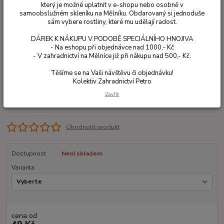
který je možné uplatnit v e-shopu nebo osobně v
samoobslužném skleníku na Mělníku. Obdarovaný si jednoduše
sám vybere rostliny, které mu udělají radost.
DÁREK K NÁKUPU V PODOBĚ SPECIÁLNÍHO HNOJIVA
- Na eshopu při objednávce nad 1000,- Kč
- V zahradnictví na Mělníce již při nákupu nad 500,- Kč.
Těšíme se na Vaši návštěvu či objednávku!
Kolektiv Zahradnictví Petro
Zavřít
Ohodnotit produkt
Dostupnost
Není skladem
Varianta
cena od