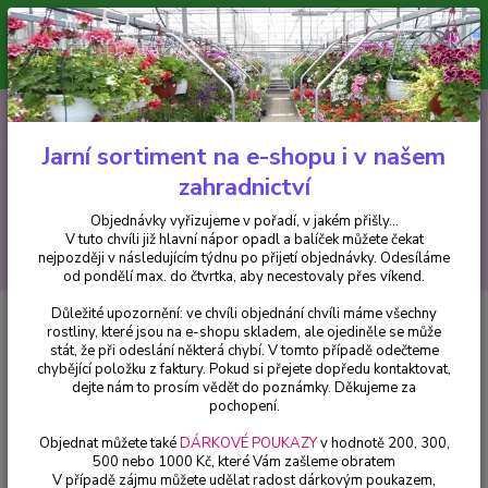
Minimální hodnota pro odeslání z e-shopu je 300 Kč.
V tuto chvíli již hlavní nápor objednávek opadl a balíček můžete čekat
nejpozději v následujícím týdnu po přijetí objednávky. Objednávky
vyřizujeme v pořadí, v jakém přišly...
0
ks
CZK
+420 602 223 614
za
0 Kč
Jarní sortiment na e-shopu i v našem
zahradnictví
Menu
Objednávky vyřizujeme v pořadí, v jakém přišly...
V tuto chvíli již hlavní nápor opadl a balíček můžete čekat
Hledat
nejpozději v následujícím týdnu po přijetí objednávky. Odesíláme
od pondělí max. do čtvrtka, aby necestovaly přes víkend.
Důležité upozornění: ve chvíli objednání chvíli máme všechny
Úvod
Balkónové rostliny
Torenie bílá - 088B
rostliny, které jsou na e-shopu skladem, ale ojediněle se může
stát, že při odeslání některá chybí. V tomto případě odečteme
Torenie bílá - 088B
chybějící položku z faktury. Pokud si přejete dopředu kontaktovat,
dejte nám to prosím vědět do poznámky. Děkujeme za
pochopení.
Objednat můžete také
DÁRKOVÉ POUKAZY
v hodnotě 200, 300,
500 nebo 1000 Kč, které Vám zašleme obratem
V případě zájmu můžete udělat radost dárkovým poukazem,