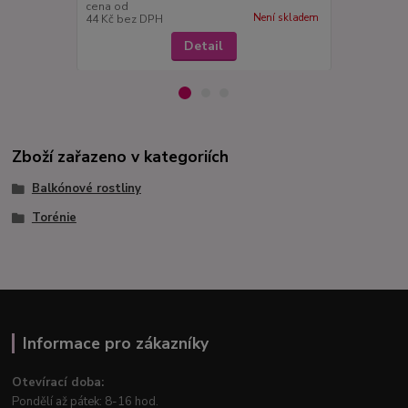
cena od
cena od
Není skladem
44 Kč
bez DPH
44 Kč
bez D
Detail
Zboží zařazeno v kategoriích
Balkónové rostliny
Torénie
Informace pro zákazníky
Otevírací doba:
Pondělí až pátek: 8-16 hod.