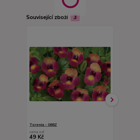
Související zboží
3
Torenia - 088Z
Torenia- mo
cena od
cena od
49 Kč
49 Kč