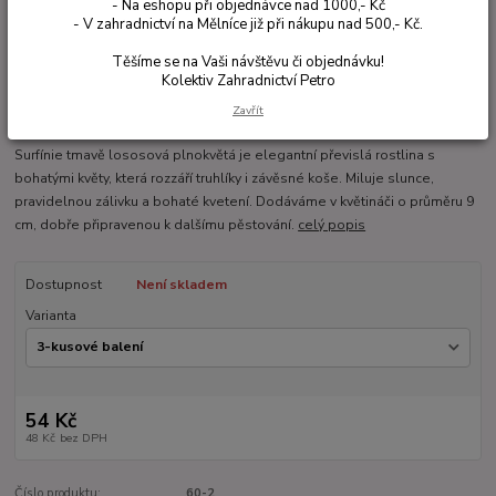
- Na eshopu při objednávce nad 1000,- Kč
- V zahradnictví na Mělníce již při nákupu nad 500,- Kč.
Těšíme se na Vaši návštěvu či objednávku!
Kolektiv Zahradnictví Petro
Zavřít
Ohodnotit produkt
Surfínie tmavě lososová plnokvětá je elegantní převislá rostlina s
bohatými květy, která rozzáří truhlíky i závěsné koše. Miluje slunce,
pravidelnou zálivku a bohaté kvetení. Dodáváme v květináči o průměru 9
cm, dobře připravenou k dalšímu pěstování.
celý popis
Dostupnost
Není skladem
Varianta
54 Kč
48 Kč
bez DPH
Číslo produktu:
60-2