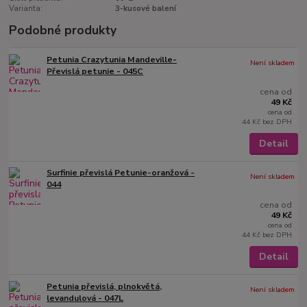
Varianta:
3-kusové balení
Podobné produkty
Petunia Crazytunia Mandeville-
Není skladem
Převislá petunie - 045C
cena od
49 Kč
cena od
44 Kč
bez DPH
Detail
Surfinie převislá Petunie-oranžová -
Není skladem
044
cena od
49 Kč
cena od
44 Kč
bez DPH
Detail
Petunia převislá, plnokvětá,
Není skladem
levandulová - 047L