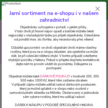
Minimální hodnota pro odeslání z e-shopu je 300 Kč.
V tuto chvíli již hlavní nápor objednávek opadl a balíček můžete čekat
Jarní sortiment na e-shopu i v našem
nejpozději v následujícím týdnu po přijetí objednávky. Objednávky
vyřizujeme v pořadí, v jakém přišly...
zahradnictví
0
ks
CZK
+420 602 223 614
Objednávky vyřizujeme v pořadí, v jakém přišly...
za
0 Kč
V tuto chvíli již hlavní nápor opadl a balíček můžete čekat
nejpozději v následujícím týdnu po přijetí objednávky. Odesíláme
od pondělí max. do čtvrtka, aby necestovaly přes víkend.
Menu
Důležité upozornění: ve chvíli objednání chvíli máme všechny
rostliny, které jsou na e-shopu skladem, ale ojediněle se může
stát, že při odeslání některá chybí. V tomto případě odečteme
Hledat
chybějící položku z faktury. Pokud si přejete dopředu kontaktovat,
dejte nám to prosím vědět do poznámky. Děkujeme za
pochopení.
Úvod
Balkónové rostliny
Surfinie tmavě lososová - cena za kus v 3-
kusovém balení
Objednat můžete také
DÁRKOVÉ POUKAZY
v hodnotě 200, 300,
500 nebo 1000 Kč, které Vám zašleme obratem
Surfinie tmavě lososová - cena za
V případě zájmu můžete udělat radost dárkovým poukazem,
který je možné uplatnit v e-shopu nebo osobně v
kus v 3-kusovém balení
samoobslužném skleníku na Mělníku. Obdarovaný si jednoduše
sám vybere rostliny, které mu udělají radost.
DÁREK K NÁKUPU V PODOBĚ SPECIÁLNÍHO HNOJIVA