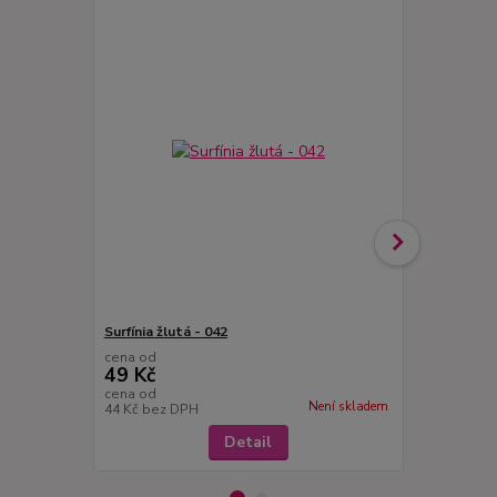
Surfínia žlutá - 042
Surfinie bíl
cena od
cena od
49 Kč
49 Kč
cena od
cena od
Není skladem
44 Kč
bez DPH
44 Kč
bez D
Detail