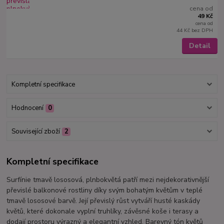
cena od
49 Kč
cena od
44 Kč
bez DPH
Detail
Kompletní specifikace
Hodnocení
0
Související zboží
2
Kompletní specifikace
Surfínie tmavě lososová, plnbokvětá patří mezi nejdekorativnější
převislé balkonové rostliny díky svým bohatým květům v teplé
tmavě lososové barvě. Její převislý růst vytváří husté kaskády
květů, které dokonale vyplní truhlíky, závěsné koše i terasy a
dodají prostoru výrazný a elegantní vzhled. Barevný tón květů