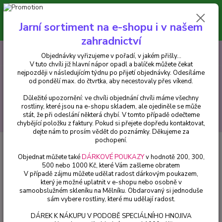
Minimální hodnota pro odeslání z e-shopu je 300 Kč.
V tuto chvíli již hlavní nápor objednávek opadl a balíček můžete čekat
Jarní sortiment na e-shopu i v našem
nejpozději v následujícím týdnu po přijetí objednávky. Objednávky
vyřizujeme v pořadí, v jakém přišly...
zahradnictví
0
ks
CZK
+420 602 223 614
Objednávky vyřizujeme v pořadí, v jakém přišly...
za
0 Kč
V tuto chvíli již hlavní nápor opadl a balíček můžete čekat
nejpozději v následujícím týdnu po přijetí objednávky. Odesíláme
od pondělí max. do čtvrtka, aby necestovaly přes víkend.
Menu
Důležité upozornění: ve chvíli objednání chvíli máme všechny
rostliny, které jsou na e-shopu skladem, ale ojediněle se může
stát, že při odeslání některá chybí. V tomto případě odečteme
Hledat
chybějící položku z faktury. Pokud si přejete dopředu kontaktovat,
dejte nám to prosím vědět do poznámky. Děkujeme za
pochopení.
Úvod
Balkónové rostliny
Petunia převislá, plnokvětá, levandulová -
047L
Objednat můžete také
DÁRKOVÉ POUKAZY
v hodnotě 200, 300,
500 nebo 1000 Kč, které Vám zašleme obratem
Petunia převislá, plnokvětá,
V případě zájmu můžete udělat radost dárkovým poukazem,
který je možné uplatnit v e-shopu nebo osobně v
levandulová - 047L
samoobslužném skleníku na Mělníku. Obdarovaný si jednoduše
sám vybere rostliny, které mu udělají radost.
DÁREK K NÁKUPU V PODOBĚ SPECIÁLNÍHO HNOJIVA