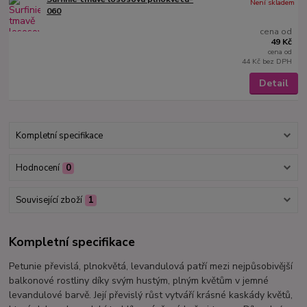
Není skladem
060
cena od
49 Kč
cena od
44 Kč
bez DPH
Detail
Kompletní specifikace
Hodnocení
0
Související zboží
1
Kompletní specifikace
Petunie převislá, plnokvětá, levandulová patří mezi nejpůsobivější
balkonové rostliny díky svým hustým, plným květům v jemné
levandulové barvě. Její převislý růst vytváří krásné kaskády květů,