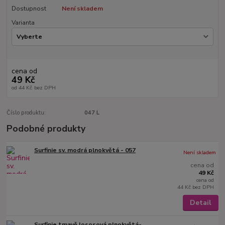
Dostupnost
Není skladem
Varianta
cena od
49 Kč
od
44 Kč
bez DPH
Číslo produktu:
047 L
Podobné produkty
Surfinie sv. modrá plnokvětá - 057
Není skladem
cena od
49 Kč
cena od
44 Kč
bez DPH
Detail
Surfinie tmavě lososová plnokvětá-