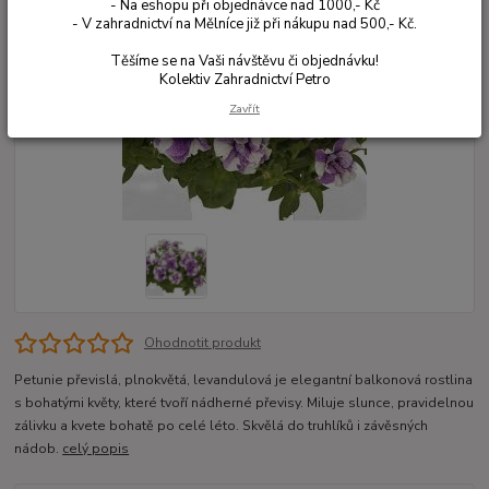
- Na eshopu při objednávce nad 1000,- Kč
- V zahradnictví na Mělníce již při nákupu nad 500,- Kč.
Těšíme se na Vaši návštěvu či objednávku!
Kolektiv Zahradnictví Petro
Zavřít
Ohodnotit produkt
Petunie převislá, plnokvětá, levandulová je elegantní balkonová rostlina
s bohatými květy, které tvoří nádherné převisy. Miluje slunce, pravidelnou
zálivku a kvete bohatě po celé léto. Skvělá do truhlíků i závěsných
nádob.
celý popis