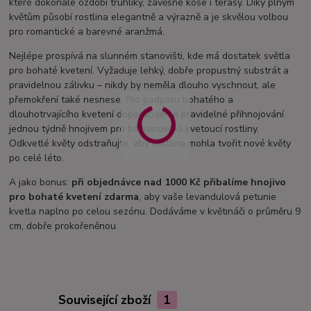
které dokonale ozdobí truhlíky, závěsné koše i terasy. Díky plným
květům působí rostlina elegantně a výrazně a je skvělou volbou
pro romantické a barevné aranžmá.
Nejlépe prospívá na slunném stanovišti, kde má dostatek světla
pro bohaté kvetení. Vyžaduje lehký, dobře propustný substrát a
pravidelnou zálivku – nikdy by neměla dlouho vyschnout, ale
přemokření také nesnese. Pro podporu bohatého a
dlouhotrvajícího kvetení doporučujeme pravidelné přihnojování
jednou týdně hnojivem pro balkonové či kvetoucí rostliny.
Odkvetlé květy odstraňujte, aby rostlina mohla tvořit nové květy
po celé léto.
A jako bonus:
při objednávce nad 1000 Kč přibalíme hnojivo
pro bohaté kvetení zdarma
, aby vaše levandulová petunie
kvetla naplno po celou sezónu. Dodáváme v květináči o průměru 9
cm, dobře prokořeněnou
Související zboží
1