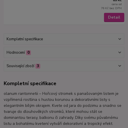
85 Kč
cena od
76 Kč
bez DPH
Detail
Kompletní specifikace
Hodnocení
0
Související zboží
3
Kompletní specifikace
olanum rantonnetii – Hořcový stromek s panašovaným listem je
vzpřímená rostlina s hustou korunou a dekorativními listy s
elegantním bílým okrajem. Kvete od jara do podzimu a snadno se
tvaruje do dlouhověkých stromků, které mohou stát se
dominantou terasy, balkonu či zahrady. Díky svému půvabnému
listu a bohatému kvetení vytváří dekorativní a tropický efekt.