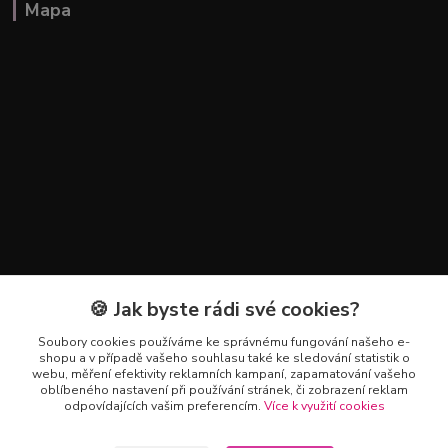
Mapa
🍪 Jak byste rádi své cookies?
Kontakty
Soubory cookies používáme ke správnému fungování našeho e-
+420 602 223 614
shopu a v případě vašeho souhlasu také ke sledování statistik o
webu, měření efektivity reklamních kampaní, zapamatování vašeho
oblíbeného nastavení při používání stránek, či zobrazení reklam
info@zahradnictvipetro.cz
odpovídajících vašim preferencím.
Více k využití cookies