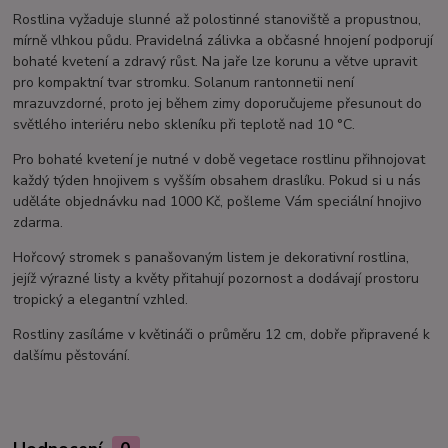
Rostlina vyžaduje slunné až polostinné stanoviště a propustnou,
mírně vlhkou půdu. Pravidelná zálivka a občasné hnojení podporují
bohaté kvetení a zdravý růst. Na jaře lze korunu a větve upravit
pro kompaktní tvar stromku. Solanum rantonnetii není
mrazuvzdorné, proto jej během zimy doporučujeme přesunout do
světlého interiéru nebo skleníku při teplotě nad 10 °C.
Pro bohaté kvetení je nutné v době vegetace rostlinu přihnojovat
každý týden hnojivem s vyšším obsahem draslíku. Pokud si u nás
uděláte objednávku nad 1000 Kč, pošleme Vám speciální hnojivo
zdarma.
Hořcový stromek s panašovaným listem je dekorativní rostlina,
jejíž výrazné listy a květy přitahují pozornost a dodávají prostoru
tropický a elegantní vzhled.
Rostliny zasíláme v květináči o průměru 12 cm, dobře připravené k
dalšímu pěstování.