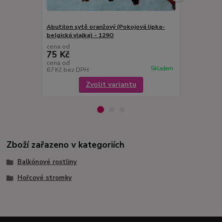
Abutilon sytě oranžový (Pokojová lipka-
Abutilon žlu
belgická vlajka) - 129O
lipka) - 126
cena od
cena od
75 Kč
75 Kč
cena od
cena od
Skladem
67 Kč
bez DPH
67 Kč
bez D
Zvolit variantu
Zboží zařazeno v kategoriích
Balkónové rostliny
Hořcové stromky