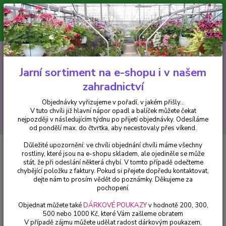
Minimální hodnota pro odeslání z e-shopu je 300 Kč.
V tuto chvíli již hlavní nápor objednávek opadl a balíček můžete čekat
nejpozději v následujícím týdnu po přijetí objednávky. Objednávky
vyřizujeme v pořadí, v jakém přišly...
0
ks
CZK
+420 602 223 614
za
0 Kč
Jarní sortiment na e-shopu i v našem
zahradnictví
Menu
Objednávky vyřizujeme v pořadí, v jakém přišly...
V tuto chvíli již hlavní nápor opadl a balíček můžete čekat
Hledat
nejpozději v následujícím týdnu po přijetí objednávky. Odesíláme
od pondělí max. do čtvrtka, aby necestovaly přes víkend.
Důležité upozornění: ve chvíli objednání chvíli máme všechny
Úvod
Balkónové rostliny
Solanum rant. Hořcový stromek panašovaný -
rostliny, které jsou na e-shopu skladem, ale ojediněle se může
cena za kus v 3-kusovém balení
stát, že při odeslání některá chybí. V tomto případě odečteme
chybějící položku z faktury. Pokud si přejete dopředu kontaktovat,
Solanum rant. Hořcový stromek
dejte nám to prosím vědět do poznámky. Děkujeme za
panašovaný - cena za kus v 3-
pochopení.
kusovém balení
Objednat můžete také
DÁRKOVÉ POUKAZY
v hodnotě 200, 300,
500 nebo 1000 Kč, které Vám zašleme obratem
V případě zájmu můžete udělat radost dárkovým poukazem,