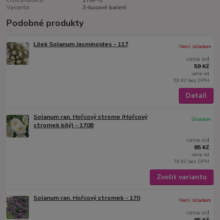
Číslo produktu:
170P-2
Varianta:
3-kusové balení
Podobné produkty
Lilek Solanum Jasminoides - 117
Není skladem
cena od
59 Kč
cena od
53 Kč
bez DPH
Detail
Solanum ran. Hořcový strome (Hořcový
Skladem
stromek bílý) - 170B
cena od
85 Kč
cena od
76 Kč
bez DPH
Zvolit variantu
Solanum ran. Hořcový stromek - 170
Není skladem
cena od