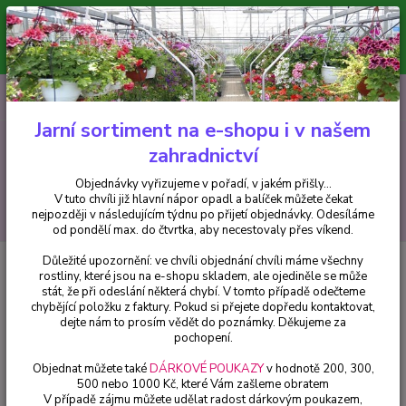
Minimální hodnota pro odeslání z e-shopu je 300 Kč.
V tuto chvíli již hlavní nápor objednávek opadl a balíček můžete čekat
nejpozději v následujícím týdnu po přijetí objednávky. Objednávky
vyřizujeme v pořadí, v jakém přišly...
0
ks
CZK
+420 602 223 614
za
0 Kč
Jarní sortiment na e-shopu i v našem
zahradnictví
Menu
Objednávky vyřizujeme v pořadí, v jakém přišly...
V tuto chvíli již hlavní nápor opadl a balíček můžete čekat
Hledat
nejpozději v následujícím týdnu po přijetí objednávky. Odesíláme
od pondělí max. do čtvrtka, aby necestovaly přes víkend.
Důležité upozornění: ve chvíli objednání chvíli máme všechny
Úvod
Bylinky a léčivky
Rozmarýn mrazuvzdorný-Rosmarinum ofic.
rostliny, které jsou na e-shopu skladem, ale ojediněle se může
Winter - cena na prodejně
stát, že při odeslání některá chybí. V tomto případě odečteme
chybějící položku z faktury. Pokud si přejete dopředu kontaktovat,
Rozmarýn mrazuvzdorný-
dejte nám to prosím vědět do poznámky. Děkujeme za
Rosmarinum ofic. Winter - cena
pochopení.
na prodejně
Objednat můžete také
DÁRKOVÉ POUKAZY
v hodnotě 200, 300,
500 nebo 1000 Kč, které Vám zašleme obratem
V případě zájmu můžete udělat radost dárkovým poukazem,