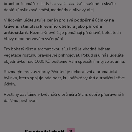
brambor či omáček. Listy lze využít čerstvé i sušené a skvěle
doplňují bylinkové směsi, marinády a olivový olej.
V lidovém léčitelství je ceněn pro své
podpůrné účinky na
trávení, stimulaci krevního oběhu a jako přírodní
antioxidant
. Rozmarýnové čaje pomáhají při únavě, bolestech
hlavy nebo nervovém vyčerpání.
Pro bohatý růst a aromatickou sílu listů je vhodné během
vegetace rostlinu pravidelně přihnojovat. Pokud si u nás uděláte
objednávku nad 1000 Kč, pošleme Vám speciální hnojivo zdarma.
Rozmarýn mrazuvzdorný ‘Winter’ je dekorativní a aromatická
bylinka, která spojuje odolnost, kulinářské využití a tradiční léčivé
účinky.
Rostliny zasíláme v květináči o průměru 9 cm, dobře připravené k
dalšímu pěstování.