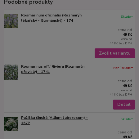
Podobné produkty
Rosmarinum oficinalis (Rozmarýn
Skladem
lékařský - Gurmánský) - 174
cena od
49 Kč
cena od
44 Kč
bez DPH
Zvolit variantu
Rosmarinus off.´Riviera (Rozmarýn
Není skladem
převislý) - 174L
cena od
49 Kč
cena od
44 Kč
bez DPH
Detail
Pažitka čínská (Allium tuberosum) -
Skladem
167P
cena od
49 Kč