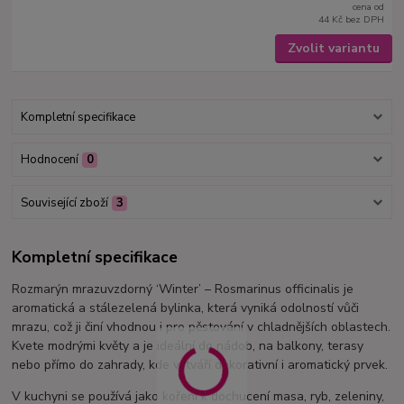
cena od
44 Kč
bez DPH
Zvolit variantu
Kompletní specifikace
Hodnocení
0
Související zboží
3
Kompletní specifikace
Rozmarýn mrazuvzdorný ‘Winter’ – Rosmarinus officinalis je
aromatická a stálezelená bylinka, která vyniká odolností vůči
mrazu, což ji činí vhodnou i pro pěstování v chladnějších oblastech.
Kvete modrými květy a je ideální do nádob, na balkony, terasy
nebo přímo do zahrady, kde vytváří dekorativní i aromatický prvek.
V kuchyni se používá jako koření k dochucení masa, ryb, zeleniny,