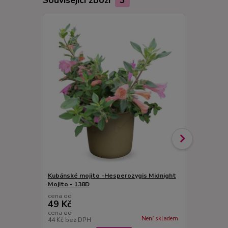
Související zboží
3
Kubánské mojito -Hesperozygis Midnight
Laurus nobil
Mojito - 138D
Vavřín) - 13
cena od
cena od
49 Kč
49 Kč
cena od
cena od
Není skladem
44 Kč
bez DPH
44 Kč
bez D