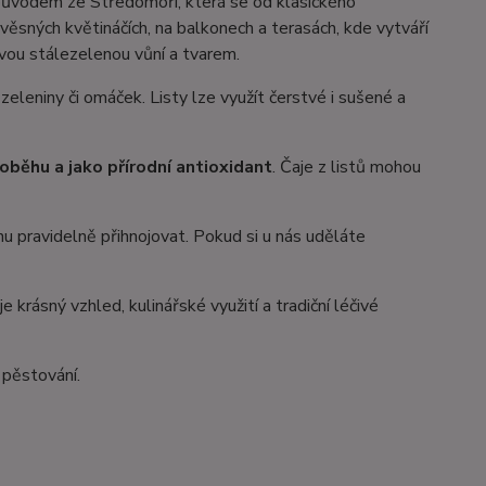
a původem ze Středomoří, která se od klasického
věsných květináčích, na balkonech a terasách, kde vytváří
vou stálezelenou vůní a tvarem.
zeleniny či omáček. Listy lze využít čerstvé i sušené a
oběhu a jako přírodní antioxidant
. Čaje z listů mohou
u pravidelně přihnojovat. Pokud si u nás uděláte
e krásný vzhled, kulinářské využití a tradiční léčivé
 pěstování.