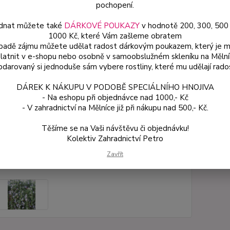
pochopení.
dnat můžete také
DÁRKOVÉ POUKAZY
v hodnotě 200, 300, 500
Dos
1000 Kč, které Vám zašleme obratem
Var
ípadě zájmu můžete udělat radost dárkovým poukazem, který je 
latnit v e-shopu nebo osobně v samoobslužném skleníku na Mělní
darovaný si jednoduše sám vybere rostliny, které mu udělají rado
ce
DÁREK K NÁKUPU V PODOBĚ SPECIÁLNÍHO HNOJIVA
49
- Na eshopu při objednávce nad 1000,- Kč
od
- V zahradnictví na Mělníce již při nákupu nad 500,- Kč.
Těšíme se na Vaši návštěvu či objednávku!
Číslo p
Kolektiv Zahradnictví Petro
Zavřít