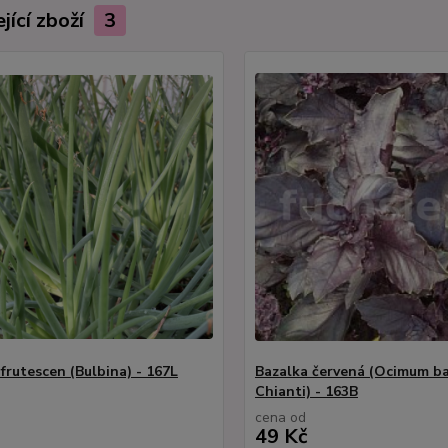
jící zboží
3
frutescen (Bulbina) - 167L
Bazalka červená (Ocimum ba
Chianti) - 163B
cena od
49 Kč