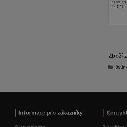
cena od
44 Kč
be
Zboží 
Bylin
Informace pro zákazníky
Kontak