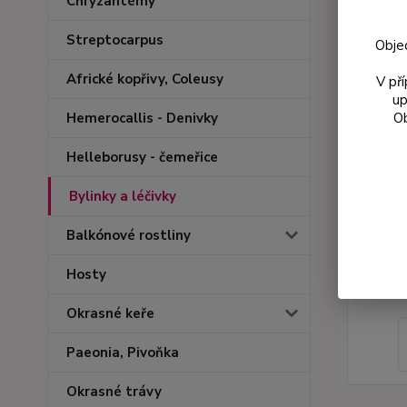
Chryzantémy
Streptocarpus
Obje
Africké kopřivy, Coleusy
V př
up
Ob
Hemerocallis - Denivky
Helleborusy - čemeřice
Bylinky a léčivky
Balkónové rostliny
Hosty
Okrasné keře
Paeonia, Pivoňka
Okrasné trávy