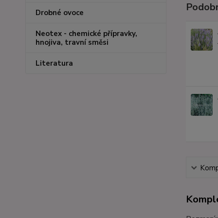
Podobn
Drobné ovoce
Neotex - chemické přípravky,
hnojiva, travní směsi
Literatura
Kompl
Komple