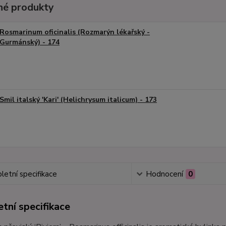
é produkty
Rosmarinum oficinalis (Rozmarýn lékařský -
Gurmánský) - 174
Smil italský 'Kari' (Helichrysum italicum) - 173
etní specifikace
Hodnocení
0
tní specifikace