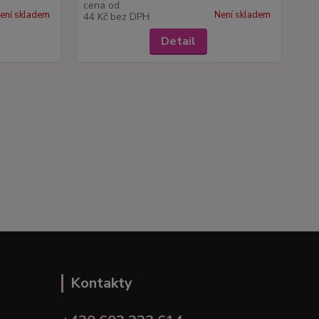
cena od
ení skladem
Není skladem
44 Kč
bez DPH
Detail
Kontakty