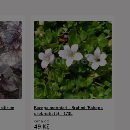
silicum
Bacopa monnieri - Brahmi (Bakopa
drobnolistá) - 173L
cena od
49 Kč