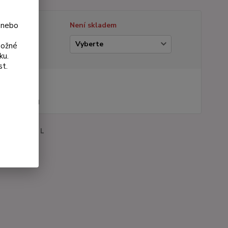
 nebo
tupnost
Není skladem
ianta
možné
ku.
st.
na od
 Kč
44 Kč
bez DPH
roduktu:
174 L