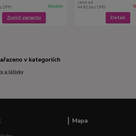
cena od
Skladem
N
z DPH
44 Kč
bez DPH
Zvolit variantu
Detail
zařazeno v kategoriích
ky a léčivky
t
Mapa