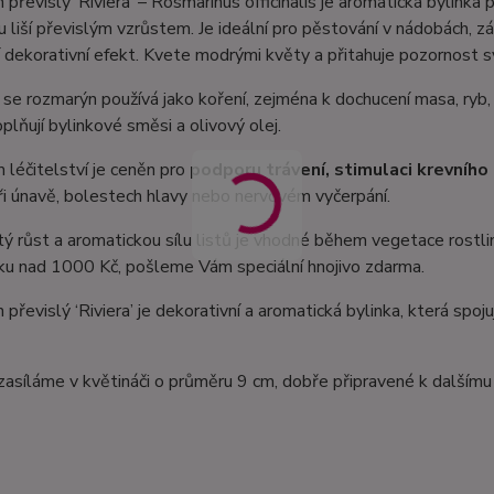
převislý ‘Riviera’ – Rosmarinus officinalis je aromatická bylink
 liší převislým vzrůstem. Je ideální pro pěstování v nádobách, zá
 dekorativní efekt. Kvete modrými květy a přitahuje pozornost s
 se rozmarýn používá jako koření, zejména k dochucení masa, ryb, 
plňují bylinkové směsi a olivový olej.
 léčitelství je ceněn pro
podporu trávení, stimulaci krevního 
i únavě, bolestech hlavy nebo nervovém vyčerpání.
ý růst a aromatickou sílu listů je vhodné během vegetace rostlin
ku nad 1000 Kč, pošleme Vám speciální hnojivo zdarma.
převislý ‘Riviera’ je dekorativní a aromatická bylinka, která spojuj
zasíláme v květináči o průměru 9 cm, dobře připravené k dalšímu