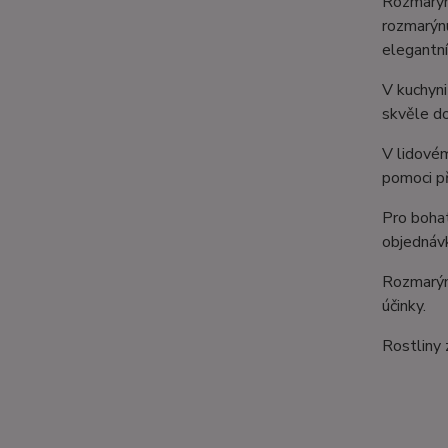
Rozmarýn 
rozmarýnu
elegantní
V kuchyni
skvěle do
V lidovém
pomoci př
Pro bohat
objednáv
Rozmarýn 
účinky.
Rostliny 