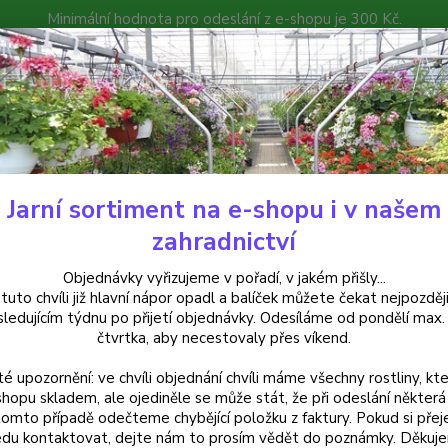
Minimální hodnota pro odeslání z e-shopu je 300 Kč.
íček můžete čekat nejpozději v následujícím týdnu po přijetí objedná
atalog
Poradna
Kontakty
Nevíte
Hledat
+420
Jarní sortiment na e-shopu i v našem
ylinky a léčivky
Rosmarinus off.´Riviera (Rozmarýn převislý) - 174L
zahradnictví
arinus off.´Riviera (Rozmarýn p
Objednávky vyřizujeme v pořadí, v jakém přišly...
 tuto chvíli již hlavní nápor opadl a balíček můžete čekat nejpozději
sledujícím týdnu po přijetí objednávky. Odesíláme od pondělí max.
čtvrtka, aby necestovaly přes víkend.
Rozmarý
té upozornění: ve chvíli objednání chvíli máme všechny rostliny, kte
bylina 
shopu skladem, ale ojediněle se může stát, že při odeslání některá 
čajů a 
tomto případě odečteme chybějící položku z faktury. Pokud si přej
účinky
du kontaktovat, dejte nám to prosím vědět do poznámky. Děkuj