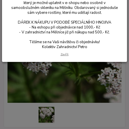
který je možné uplatnit v e-shopu nebo osobně v
samoobslužném skleníku na Mělníku. Obdarovaný si jednoduše
sám vybere rostliny, které mu udělají radost.
DÁREK K NÁKUPU V PODOBĚ SPECIÁLNÍHO HNOJIVA
- Na eshopu při objednávce nad 1000,- Kč
- V zahradnictví na Mělníce již při nákupu nad 500,- Kč.
Těšíme se na Vaši návštěvu či objednávku!
Kolektiv Zahradnictví Petro
Zavřít