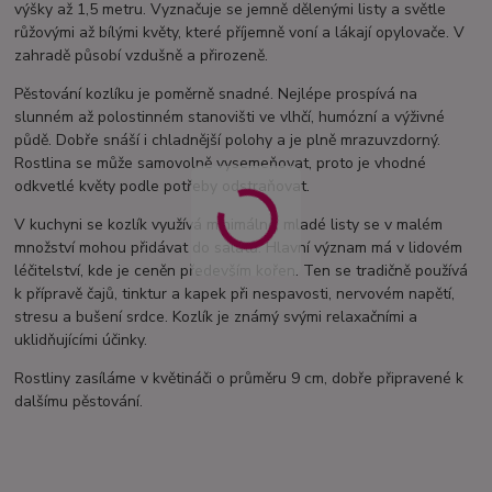
výšky až 1,5 metru. Vyznačuje se jemně dělenými listy a světle
růžovými až bílými květy, které příjemně voní a lákají opylovače. V
zahradě působí vzdušně a přirozeně.
Pěstování kozlíku je poměrně snadné. Nejlépe prospívá na
slunném až polostinném stanovišti ve vlhčí, humózní a výživné
půdě. Dobře snáší i chladnější polohy a je plně mrazuvzdorný.
Rostlina se může samovolně vysemeňovat, proto je vhodné
odkvetlé květy podle potřeby odstraňovat.
V kuchyni se kozlík využívá minimálně, mladé listy se v malém
množství mohou přidávat do salátů. Hlavní význam má v lidovém
léčitelství, kde je ceněn především kořen. Ten se tradičně používá
k přípravě čajů, tinktur a kapek při nespavosti, nervovém napětí,
stresu a bušení srdce. Kozlík je známý svými relaxačními a
uklidňujícími účinky.
Rostliny zasíláme v květináči o průměru 9 cm, dobře připravené k
dalšímu pěstování.