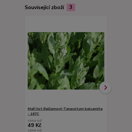
Související zboží
3
Maří list Balšamový-Tanacetum balsamita
Majoránka v
- 167C
compacta) -
cena od
cena od
49 Kč
49 Kč
cena od
cena od