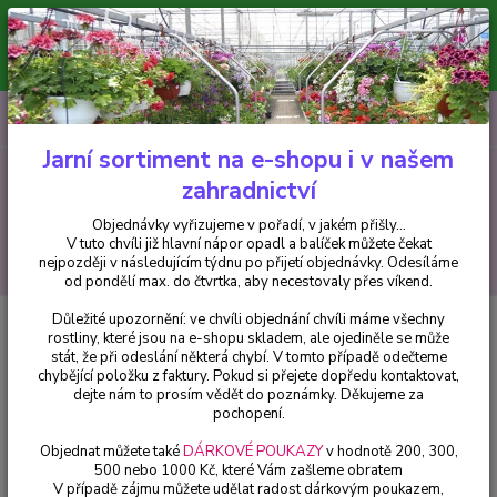
Minimální hodnota pro odeslání z e-shopu je 300 Kč.
V tuto chvíli již hlavní nápor objednávek opadl a balíček můžete čekat
nejpozději v následujícím týdnu po přijetí objednávky. Objednávky
vyřizujeme v pořadí, v jakém přišly...
0
ks
CZK
+420 602 223 614
za
0 Kč
Jarní sortiment na e-shopu i v našem
zahradnictví
Menu
Objednávky vyřizujeme v pořadí, v jakém přišly...
V tuto chvíli již hlavní nápor opadl a balíček můžete čekat
Hledat
nejpozději v následujícím týdnu po přijetí objednávky. Odesíláme
od pondělí max. do čtvrtka, aby necestovaly přes víkend.
Důležité upozornění: ve chvíli objednání chvíli máme všechny
Úvod
Bylinky a léčivky
Kozlík lékařský (Valeriana officinalis) - 164B
rostliny, které jsou na e-shopu skladem, ale ojediněle se může
stát, že při odeslání některá chybí. V tomto případě odečteme
Kozlík lékařský (Valeriana
chybějící položku z faktury. Pokud si přejete dopředu kontaktovat,
officinalis) - 164B
dejte nám to prosím vědět do poznámky. Děkujeme za
pochopení.
Objednat můžete také
DÁRKOVÉ POUKAZY
v hodnotě 200, 300,
500 nebo 1000 Kč, které Vám zašleme obratem
V případě zájmu můžete udělat radost dárkovým poukazem,