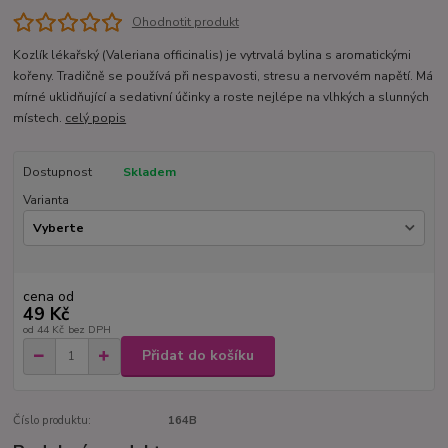
Ohodnotit produkt
Kozlík lékařský (Valeriana officinalis) je vytrvalá bylina s aromatickými
kořeny. Tradičně se používá při nespavosti, stresu a nervovém napětí. Má
mírné uklidňující a sedativní účinky a roste nejlépe na vlhkých a slunných
místech.
celý popis
Dostupnost
Skladem
Varianta
cena od
49 Kč
od
44 Kč
bez DPH
Přidat do košíku
Číslo produktu:
164B