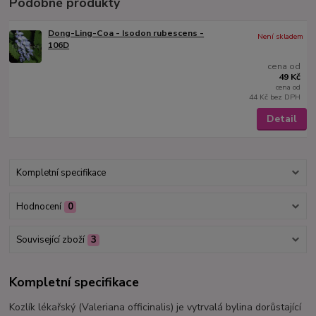
Podobné produkty
Dong-Ling-Coa - Isodon rubescens -
Není skladem
106D
cena od
49 Kč
cena od
44 Kč
bez DPH
Detail
Kompletní specifikace
Hodnocení
0
Související zboží
3
Kompletní specifikace
Kozlík lékařský (Valeriana officinalis) je vytrvalá bylina dorůstající