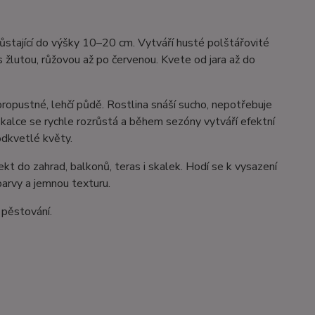
růstající do výšky 10–20 cm. Vytváří husté polštářovité
s žlutou, růžovou až po červenou. Kvete od jara až do
ropustné, lehčí půdě. Rostlina snáší sucho, nepotřebuje
 skalce se rychle rozrůstá a během sezóny vytváří efektní
odkvetlé květy.
fekt do zahrad, balkonů, teras i skalek. Hodí se k vysazení
barvy a jemnou texturu.
 pěstování.