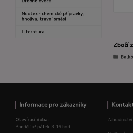
Drobné ovoce
Neotex - chemické přípravky,
hnojiva, travní směsi
Literatura
Zboží 
Balkó
Informace pro zákazníky
Kontak
Otevírací doba:
Zahradnictví
Pondělí až pátek: 8-16 hod.