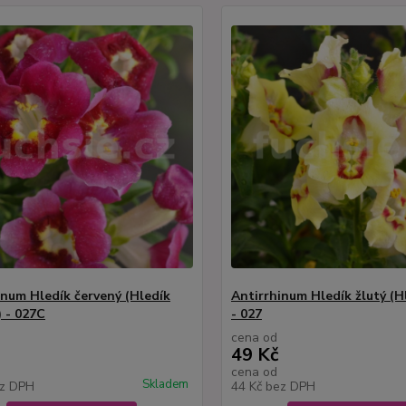
inum Hledík červený (Hledík
Antirrhinum Hledík žlutý (Hl
) - 027C
- 027
cena od
49 Kč
cena od
Skladem
z DPH
44 Kč
bez DPH