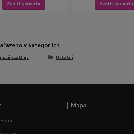
Zvolit variantu
Zvolit variantu
zařazeno v kategoriích
nové rostliny
Ostatní
t
Mapa
 Petro