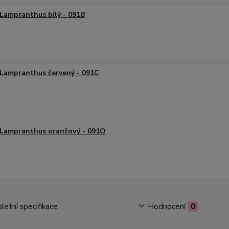
Lampranthus bílý - 091B
Lampranthus červený - 091C
Lampranthus oranžový - 091O
etní specifikace
Hodnocení
0