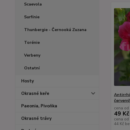
Scaevola
Surfínie
Thunbergie - Černooká Zuzana
Torénie
Verbeny
Ostatní
Hosty
Okrasné keře
Antirrh
červený
Paeonia, Pivoňka
cena od
49 Kč
Okrasné trávy
cena od
44 Kč
be