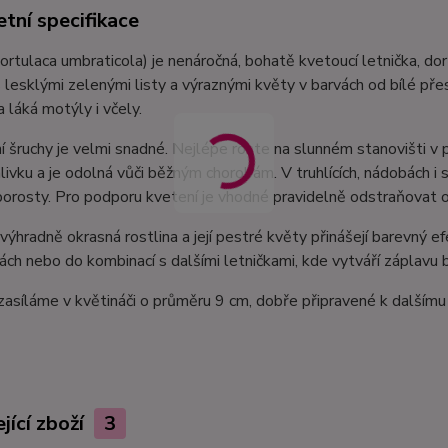
tní specifikace
ortulaca umbraticola) je nenáročná, bohatě kvetoucí letnička, do
 lesklými zelenými listy a výraznými květy v barvách od bílé pře
 láká motýly i včely.
 šruchy je velmi snadné. Nejlépe roste na slunném stanovišti v p
livku a je odolná vůči běžným chorobám. V truhlících, nádobách i
orosty. Pro podporu kvetení je vhodné pravidelně odstraňovat 
 výhradně okrasná rostlina a její pestré květy přinášejí barevný e
ách nebo do kombinací s dalšími letničkami, kde vytváří záplavu 
zasíláme v květináči o průměru 9 cm, dobře připravené k dalšímu
jící zboží
3