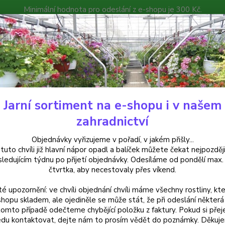
Minimální hodnota pro odeslání z e-shopu je 300 Kč.
íček můžete čekat nejpozději v následujícím týdnu po přijetí objedná
atalog
Poradna
Kontakty
Nevíte
Hledat
+420
Jarní sortiment na e-shopu i v našem
alkónové rostliny
Portulaga umbraticola - Šrucha - 166
zahradnictví
ulaga umbraticola - Šrucha - 16
Objednávky vyřizujeme v pořadí, v jakém přišly...
 tuto chvíli již hlavní nápor opadl a balíček můžete čekat nejpozději
sledujícím týdnu po přijetí objednávky. Odesíláme od pondělí max.
čtvrtka, aby necestovaly přes víkend.
Šrucha
té upozornění: ve chvíli objednání chvíli máme všechny rostliny, kte
barvác
shopu skladem, ale ojediněle se může stát, že při odeslání některá 
do truh
tomto případě odečteme chybějící položku z faktury. Pokud si přej
du kontaktovat, dejte nám to prosím vědět do poznámky. Děkuj