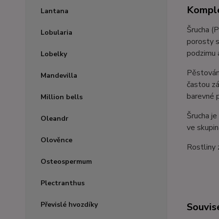
Komple
Lantana
Šrucha (P
Lobularia
porosty s
podzimu a
Lobelky
Pěstování
Mandevilla
častou zá
barevné p
Million bells
Šrucha je
Oleandr
ve skupin
Olověnce
Rostliny 
Osteospermum
Plectranthus
Převislé hvozdíky
Souvise