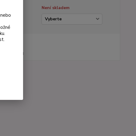
tupnost
Není skladem
 nebo
ianta
možné
ku.
st.
na od
 Kč
44 Kč
bez DPH
roduktu:
166