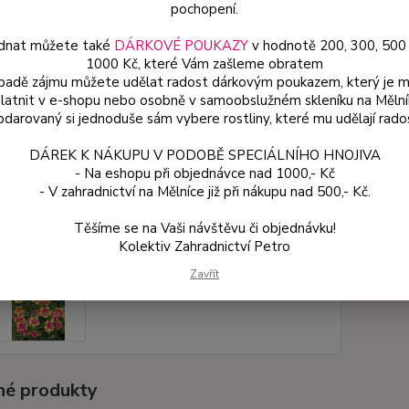
pochopení.
Dos
dnat můžete také
DÁRKOVÉ POUKAZY
v hodnotě 200, 300, 500
Var
1000 Kč, které Vám zašleme obratem
ípadě zájmu můžete udělat radost dárkovým poukazem, který je 
latnit v e-shopu nebo osobně v samoobslužném skleníku na Mělní
darovaný si jednoduše sám vybere rostliny, které mu udělají rado
ce
49
DÁREK K NÁKUPU V PODOBĚ SPECIÁLNÍHO HNOJIVA
od
- Na eshopu při objednávce nad 1000,- Kč
- V zahradnictví na Mělníce již při nákupu nad 500,- Kč.
Číslo p
Těšíme se na Vaši návštěvu či objednávku!
Kolektiv Zahradnictví Petro
Zavřít
é produkty