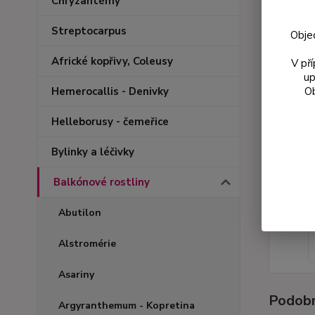
Chryzantémy
Streptocarpus
Obje
Africké kopřivy, Coleusy
V př
up
Ob
Hemerocallis - Denivky
Helleborusy - čemeřice
Bylinky a léčivky
Balkónové rostliny
Abutilon
Alstromérie
Asariny
Podobn
Argyranthemum - Kopretina