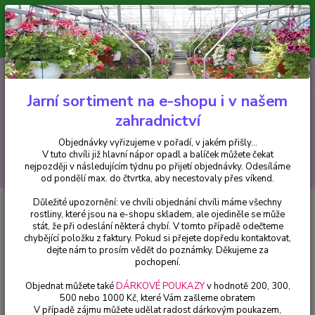
Minimální hodnota pro odeslání z e-shopu je 300 Kč.
V tuto chvíli již hlavní nápor objednávek opadl a balíček můžete čekat
nejpozději v následujícím týdnu po přijetí objednávky. Objednávky
vyřizujeme v pořadí, v jakém přišly...
0
ks
CZK
+420 602 223 614
za
0 Kč
Jarní sortiment na e-shopu i v našem
zahradnictví
Menu
Objednávky vyřizujeme v pořadí, v jakém přišly...
V tuto chvíli již hlavní nápor opadl a balíček můžete čekat
Hledat
nejpozději v následujícím týdnu po přijetí objednávky. Odesíláme
od pondělí max. do čtvrtka, aby necestovaly přes víkend.
Důležité upozornění: ve chvíli objednání chvíli máme všechny
Úvod
Bylinky a léčivky
Persicaria odorata -koriandr vietnamský (Koriandr
rostliny, které jsou na e-shopu skladem, ale ojediněle se může
Vietnamský) - cena na prodejně
stát, že při odeslání některá chybí. V tomto případě odečteme
chybějící položku z faktury. Pokud si přejete dopředu kontaktovat,
Persicaria odorata -koriandr
dejte nám to prosím vědět do poznámky. Děkujeme za
vietnamský (Koriandr
pochopení.
Vietnamský) - cena na prodejně
Objednat můžete také
DÁRKOVÉ POUKAZY
v hodnotě 200, 300,
500 nebo 1000 Kč, které Vám zašleme obratem
V případě zájmu můžete udělat radost dárkovým poukazem,