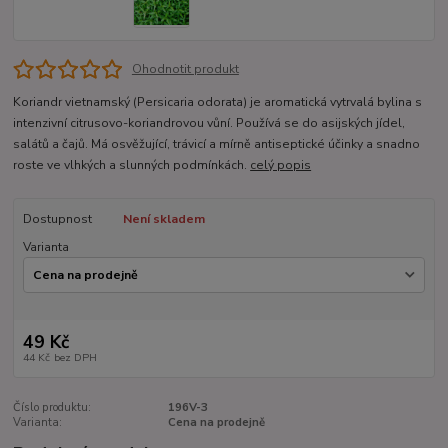
Ohodnotit produkt
Koriandr vietnamský (Persicaria odorata) je aromatická vytrvalá bylina s
intenzivní citrusovo-koriandrovou vůní. Používá se do asijských jídel,
salátů a čajů. Má osvěžující, trávicí a mírně antiseptické účinky a snadno
roste ve vlhkých a slunných podmínkách.
celý popis
Dostupnost
Není skladem
Varianta
49 Kč
44 Kč
bez DPH
Číslo produktu:
196V-3
Varianta:
Cena na prodejně