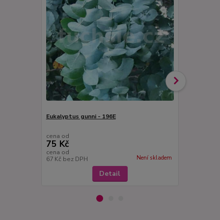
Eukalyptus gunni - 196E
Japonský kř
cena od
cena od
75 Kč
75 Kč
cena od
cena od
Není skladem
67 Kč
bez DPH
67 Kč
bez D
Detail