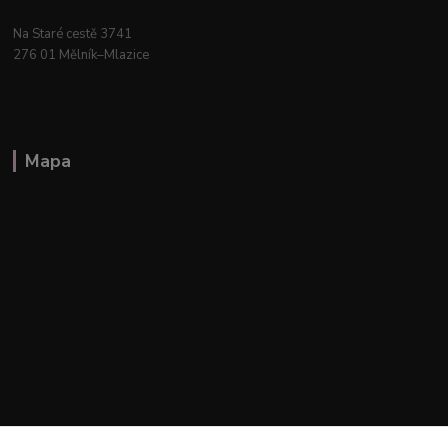
Na Staré cestě 3741
276 01 Mělník–Mlazice
Mapa