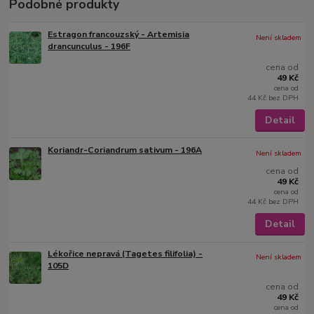
Podobné produkty
Estragon francouzský - Artemisia
Není skladem
drancunculus - 196F
cena od
49 Kč
cena od
44 Kč
bez DPH
Detail
Koriandr-Coriandrum sativum - 196A
Není skladem
cena od
49 Kč
cena od
44 Kč
bez DPH
Detail
Lékořice nepravá (Tagetes filifolia) -
Není skladem
105D
cena od
49 Kč
cena od