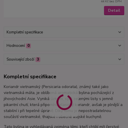
44 Kč
bez DPH
Detail
Kompletní specifikace
Hodnocení
0
Související zboží
3
Kompletní specifikace
Koriandr vietnamský (Persicaria odorata), známý také jako
vietnamská máta, je oblíbená aromatická bylina pocházející z
jihovýchodní Asie. Vyniká úzkými, sytě zelenými listy s jemně
pikantní chutí, která připomíná klasický koriandr, avšak je plnější a
stabilní i při tepelné úpravě. Díky tomu je nepostradatelnou
součástí vietnamské, thajské i obecně asijské kuchyně.
Tato bylina je vyhledávaná zejména těmi, kteří chtějí mít čerstvé