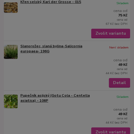
Křen selský, Karl der Grosse - 015
Skladem
cena od
75 Kč
cena od
67 Kč
bez DPH
Zvolit variantu
Slanorožec, slaná bylina-Salicornia
Není skladem
europaea- 196G
cena od
49 Kč
cena od
44 Kč
bez DPH
Detail
Pupečník asijský (Gotu Cola - Centella
Skladem
asiatica) - 106P
cena od
49 Kč
cena od
44 Kč
bez DPH
Zvolit variantu