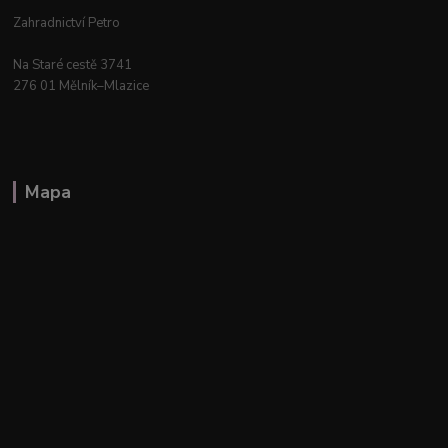
Zahradnictví Petro
Na Staré cestě 3741
276 01 Mělník–Mlazice
Mapa