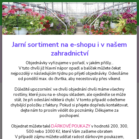
Minimální hodnota pro odeslání z e-shopu je 300 Kč.
V tuto chvíli již hlavní nápor objednávek opadl a balíček můžete čekat
nejpozději v následujícím týdnu po přijetí objednávky. Objednávky
vyřizujeme v pořadí, v jakém přišly...
0
ks
CZK
+420 602 223 614
za
0 Kč
Jarní sortiment na e-shopu i v našem
zahradnictví
Menu
Objednávky vyřizujeme v pořadí, v jakém přišly...
V tuto chvíli již hlavní nápor opadl a balíček můžete čekat
Hledat
nejpozději v následujícím týdnu po přijetí objednávky. Odesíláme
od pondělí max. do čtvrtka, aby necestovaly přes víkend.
Důležité upozornění: ve chvíli objednání chvíli máme všechny
Úvod
Bylinky a léčivky
Japonský křen – Wasabia japonica - 174C
rostliny, které jsou na e-shopu skladem, ale ojediněle se může
stát, že při odeslání některá chybí. V tomto případě odečteme
Japonský křen – Wasabia japonica
chybějící položku z faktury. Pokud si přejete dopředu kontaktovat,
- 174C
dejte nám to prosím vědět do poznámky. Děkujeme za
pochopení.
Objednat můžete také
DÁRKOVÉ POUKAZY
v hodnotě 200, 300,
500 nebo 1000 Kč, které Vám zašleme obratem
V případě zájmu můžete udělat radost dárkovým poukazem,