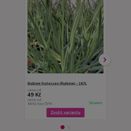
Bulbine frutescen (Bulbina) - 167L
Dong-Ling-C
cena od
cena od
49 Kč
49 Kč
cena od
cena od
Skladem
44 Kč
bez DPH
44 Kč
bez D
Zvolit variantu