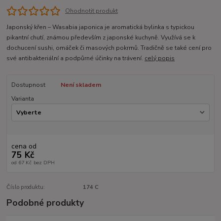
Ohodnotit produkt
Japonský křen – Wasabia japonica je aromatická bylinka s typickou
pikantní chutí, známou především z japonské kuchyně. Využívá se k
dochucení sushi, omáček či masových pokrmů. Tradičně se také cení pro
své antibakteriální a podpůrné účinky na trávení.
celý popis
Dostupnost
Není skladem
Varianta
cena od
75 Kč
od
67 Kč
bez DPH
Číslo produktu:
174 C
Podobné produkty