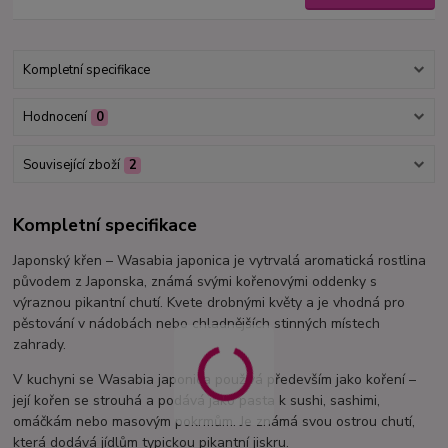
Kompletní specifikace
Hodnocení
0
Související zboží
2
Kompletní specifikace
Japonský křen – Wasabia japonica je vytrvalá aromatická rostlina
původem z Japonska, známá svými kořenovými oddenky s
výraznou pikantní chutí. Kvete drobnými květy a je vhodná pro
pěstování v nádobách nebo chladnějších stinných místech
zahrady.
V kuchyni se Wasabia japonica používá především jako koření –
její kořen se strouhá a podává jako pasta k sushi, sashimi,
omáčkám nebo masovým pokrmům. Je známá svou ostrou chutí,
která dodává jídlům typickou pikantní jiskru.