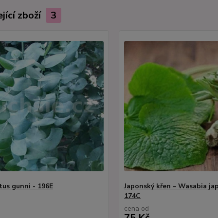
jící zboží
3
tus gunni - 196E
Japonský křen – Wasabia jap
174C
cena od
75 Kč