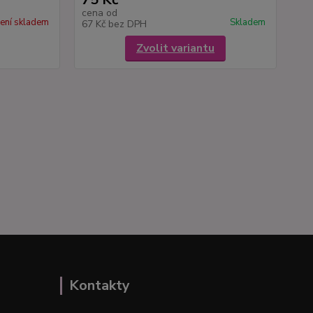
cena od
ení skladem
Skladem
67 Kč
bez DPH
Zvolit variantu
Kontakty