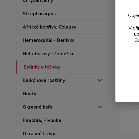
Chryzantémy
Streptocarpus
Obje
Africké kopřivy, Coleusy
V př
up
Ob
Hemerocallis - Denivky
Helleborusy - čemeřice
Bylinky a léčivky
Balkónové rostliny
Hosty
Okrasné keře
Paeonia, Pivoňka
Okrasné trávy