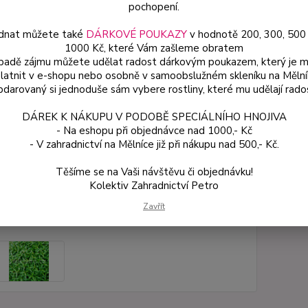
pochopení.
antise
podmí
dnat můžete také
DÁRKOVÉ POUKAZY
v hodnotě 200, 300, 500
1000 Kč, které Vám zašleme obratem
ípadě zájmu můžete udělat radost dárkovým poukazem, který je 
latnit v e-shopu nebo osobně v samoobslužném skleníku na Mělní
Dos
darovaný si jednoduše sám vybere rostliny, které mu udělají rado
Var
DÁREK K NÁKUPU V PODOBĚ SPECIÁLNÍHO HNOJIVA
- Na eshopu při objednávce nad 1000,- Kč
- V zahradnictví na Mělníce již při nákupu nad 500,- Kč.
54
48 
Těšíme se na Vaši návštěvu či objednávku!
Kolektiv Zahradnictví Petro
Číslo p
Zavřít