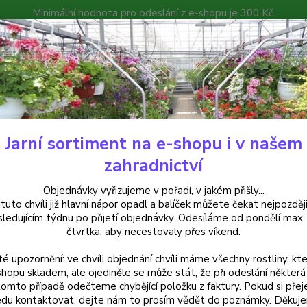
Minimální hodnota pro odeslání z e-shopu je 300 Kč.
íček můžete čekat nejpozději v následujícím týdnu po přijetí objedná
atalog
Poradna
Kontakty
Nevíte
Hledat
+420
Jarní sortiment na e-shopu i v našem
ylinky a léčivky
Persicaria odorata -koriandr vietnamský (Koriandr Viet
zahradnictví
icaria odorata -koriandr vietna
Objednávky vyřizujeme v pořadí, v jakém přišly...
 tuto chvíli již hlavní nápor opadl a balíček můžete čekat nejpozději
 za kus v 3-kusovém balení
sledujícím týdnu po přijetí objednávky. Odesíláme od pondělí max.
čtvrtka, aby necestovaly přes víkend.
té upozornění: ve chvíli objednání chvíli máme všechny rostliny, kte
Korian
shopu skladem, ale ojediněle se může stát, že při odeslání některá 
tomto případě odečteme chybějící položku z faktury. Pokud si přej
bylina 
du kontaktovat, dejte nám to prosím vědět do poznámky. Děkuj
asijský