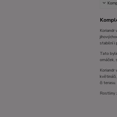
Kompl
Komple
Koriandr 
jihovýcho
stabilní 
Tato byli
omáček, s
Koriandr 
květináči
či terasu.
Rostliny