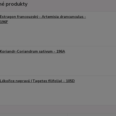
é produkty
Estragon francouzský - Artemisia drancunculus -
196F
Koriandr-Coriandrum sativum - 196A
Lékořice nepravá (Tagetes filifolia) - 105D