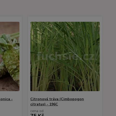
onica -
Citronová tráva (Cimbopogon
citratus) - 196C
cena od
75 Kč