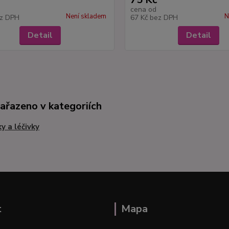
cena od
Není skladem
N
z DPH
67 Kč
bez DPH
Detail
Detail
zařazeno v kategoriích
ky a léčivky
t
Mapa