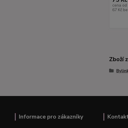
cena od
67 Kč
be
Zboží 
Bylin
Informace pro zákazníky
Kontak