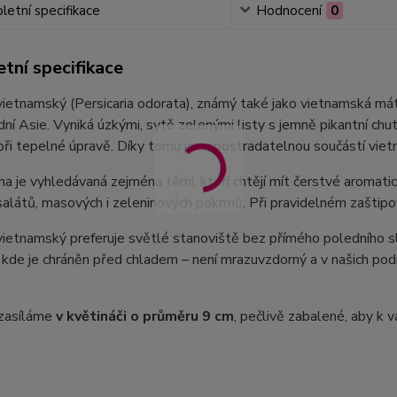
etní specifikace
Hodnocení
0
tní specifikace
vietnamský (Persicaria odorata), známý také jako vietnamská máta
dní Asie. Vyniká úzkými, sytě zelenými listy s jemně pikantní chutí
i při tepelné úpravě. Díky tomu je nepostradatelnou součástí viet
na je vyhledávaná zejména těmi, kteří chtějí mít čerstvé aromati
alátů, masových i zeleninových pokrmů. Při pravidelném zaštipo
vietnamský preferuje světlé stanoviště bez přímého poledního sl
, kde je chráněn před chladem – není mrazuvzdorný a v našich podm
 zasíláme
v květináči o průměru 9 cm
, pečlivě zabalené, aby k 