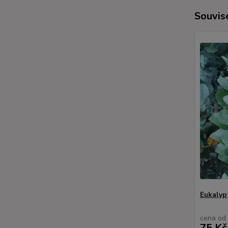
Souvise
Eukalyp
cena od
75 Kč