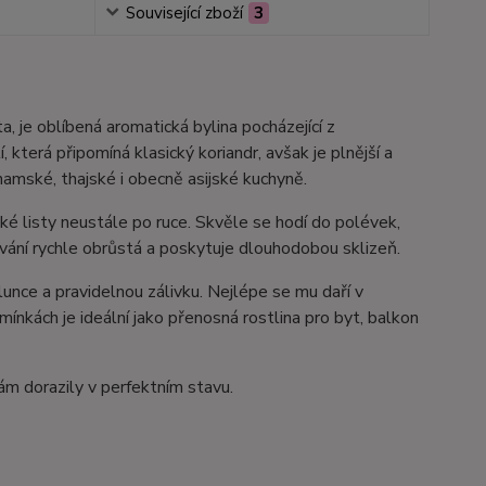
Související zboží
3
, je oblíbená aromatická bylina pocházející z
, která připomíná klasický koriandr, avšak je plnější a
namské, thajské i obecně asijské kuchyně.
cké listy neustále po ruce. Skvěle se hodí do polévek,
vání rychle obrůstá a poskytuje dlouhodobou sklizeň.
unce a pravidelnou zálivku. Nejlépe se mu daří v
ínkách je ideální jako přenosná rostlina pro byt, balkon
vám dorazily v perfektním stavu.